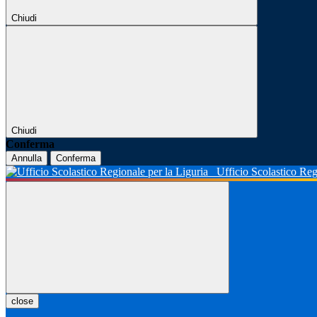
Chiudi
Chiudi
Conferma
Annulla
Conferma
Ufficio Scolastico Reg
close