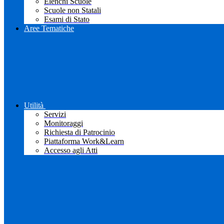
Elenchi Scuole
Scuole non Statali
Esami di Stato
Aree Tematiche
Utilità
Servizi
Monitoraggi
Richiesta di Patrocinio
Piattaforma Work&Learn
Accesso agli Atti