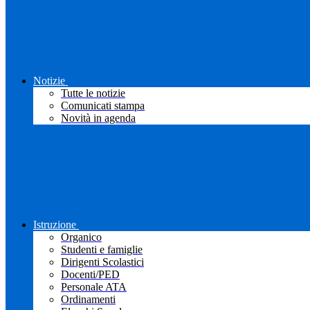
Notizie
Tutte le notizie
Comunicati stampa
Novità in agenda
Istruzione
Organico
Studenti e famiglie
Dirigenti Scolastici
Docenti/PED
Personale ATA
Ordinamenti