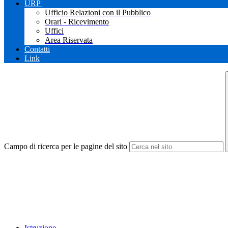
URP
Ufficio Relazioni con il Pubblico
Orari - Ricevimento
Uffici
Area Riservata
Contatti
Link
Campo di ricerca per le pagine del sito
Istruzione