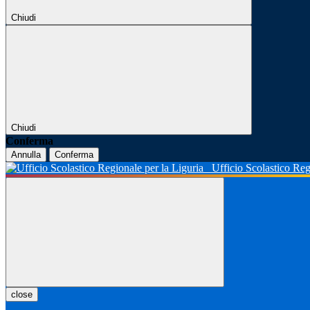
Chiudi
Chiudi
Conferma
Annulla
Conferma
Ufficio Scolastico Reg
close