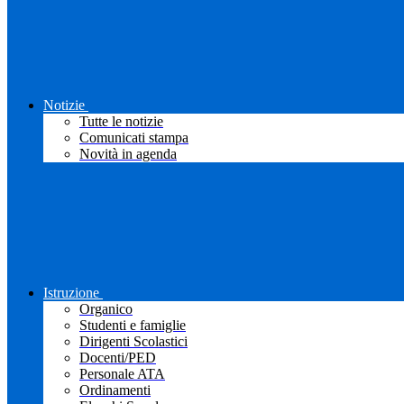
Notizie
Tutte le notizie
Comunicati stampa
Novità in agenda
Istruzione
Organico
Studenti e famiglie
Dirigenti Scolastici
Docenti/PED
Personale ATA
Ordinamenti