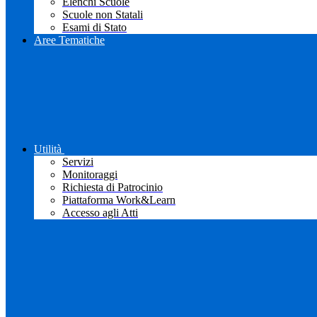
Elenchi Scuole
Scuole non Statali
Esami di Stato
Aree Tematiche
Utilità
Servizi
Monitoraggi
Richiesta di Patrocinio
Piattaforma Work&Learn
Accesso agli Atti