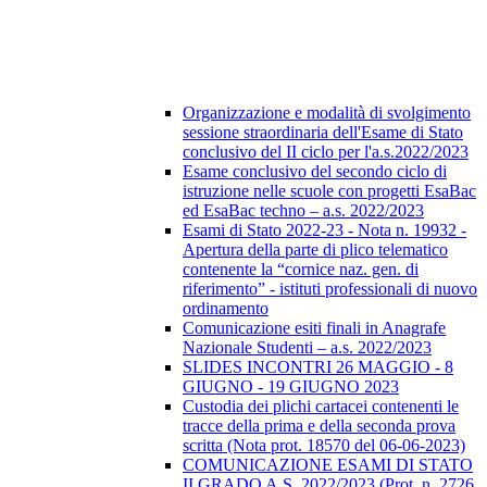
Organizzazione e modalità di svolgimento
sessione straordinaria dell'Esame di Stato
conclusivo del II ciclo per l'a.s.2022/2023
Esame conclusivo del secondo ciclo di
istruzione nelle scuole con progetti EsaBac
ed EsaBac techno – a.s. 2022/2023
Esami di Stato 2022-23 - Nota n. 19932 -
Apertura della parte di plico telematico
contenente la “cornice naz. gen. di
riferimento” - istituti professionali di nuovo
ordinamento
Comunicazione esiti finali in Anagrafe
Nazionale Studenti – a.s. 2022/2023
SLIDES INCONTRI 26 MAGGIO - 8
GIUGNO - 19 GIUGNO 2023
Custodia dei plichi cartacei contenenti le
tracce della prima e della seconda prova
scritta (Nota prot. 18570 del 06-06-2023)
COMUNICAZIONE ESAMI DI STATO
II GRADO A.S. 2022/2023 (Prot. n. 2726