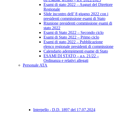
Esami di stato 2022 – Auguri del Direttore
Regionale
Slide incontro dell’ 8 giugno 2022 con i
presidenti commissione esami di Stato
Riunione presidenti commissione esami di
stato 2022
Esami di Stato 2022 – Secondo ciclo
Esami di Stato 2022 – Primo ciclo
Esami di stato 2022 – Pubblicazione
elenco regionale presidenti di commissione
Calendario adempimenti esame di Stato
ESAMI DI STATO – a.s. 21/22 –
Ordinanza e relativi allegati
Personale ATA
Interpello - D.D. 1897 del 17.07.2024