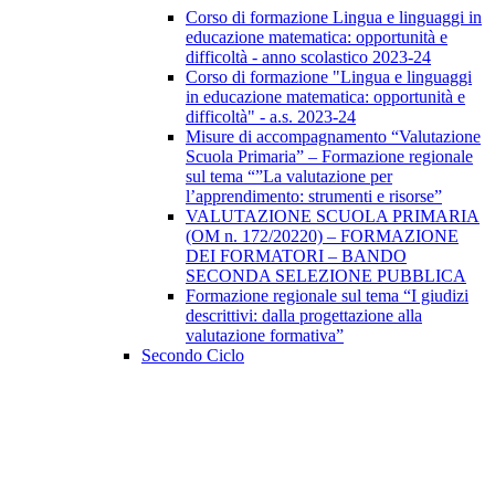
Corso di formazione Lingua e linguaggi in
educazione matematica: opportunità e
difficoltà - anno scolastico 2023-24
Corso di formazione "Lingua e linguaggi
in educazione matematica: opportunità e
difficoltà" - a.s. 2023-24
Misure di accompagnamento “Valutazione
Scuola Primaria” – Formazione regionale
sul tema “”La valutazione per
l’apprendimento: strumenti e risorse”
VALUTAZIONE SCUOLA PRIMARIA
(OM n. 172/20220) – FORMAZIONE
DEI FORMATORI – BANDO
SECONDA SELEZIONE PUBBLICA
Formazione regionale sul tema “I giudizi
descrittivi: dalla progettazione alla
valutazione formativa”
Secondo Ciclo