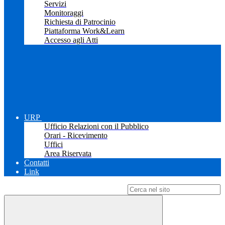
Servizi
Monitoraggi
Richiesta di Patrocinio
Piattaforma Work&Learn
Accesso agli Atti
URP
Ufficio Relazioni con il Pubblico
Orari - Ricevimento
Uffici
Area Riservata
Contatti
Link
Campo di ricerca per le pagine del sito