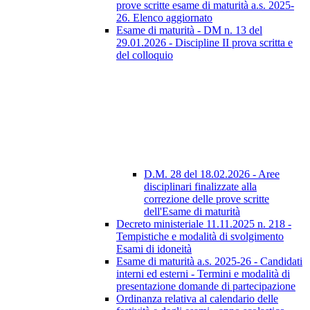
prove scritte esame di maturità a.s. 2025-
26. Elenco aggiornato
Esame di maturità - DM n. 13 del
29.01.2026 - Discipline II prova scritta e
del colloquio
D.M. 28 del 18.02.2026 - Aree
disciplinari finalizzate alla
correzione delle prove scritte
dell'Esame di maturità
Decreto ministeriale 11.11.2025 n. 218 -
Tempistiche e modalità di svolgimento
Esami di idoneità
Esame di maturità a.s. 2025-26 - Candidati
interni ed esterni - Termini e modalità di
presentazione domande di partecipazione
Ordinanza relativa al calendario delle