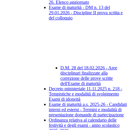
26. Elenco aggiornato
Esame di maturità - DM n. 13 del
29.01.2026 - Discipline II prova scritta e
del colloquio
D.M. 28 del 18.02.2026 - Aree
disciplinari finalizzate alla
correzione delle prove scritte
dell'Esame di maturità
Decreto ministeriale 11.11.2025 n. 218 -
Tempistiche e modalità di svolgimento
Esami di idoneità
Esame di maturità a.s. 2025-26 - Candidati
interni ed esterni - Termini e modalità di
presentazione domande di partecipazione
Ordinanza relativa al calendario delle
festività e degli esami - anno scolastico