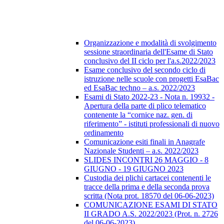
Organizzazione e modalità di svolgimento
sessione straordinaria dell'Esame di Stato
conclusivo del II ciclo per l'a.s.2022/2023
Esame conclusivo del secondo ciclo di
istruzione nelle scuole con progetti EsaBac
ed EsaBac techno – a.s. 2022/2023
Esami di Stato 2022-23 - Nota n. 19932 -
Apertura della parte di plico telematico
contenente la “cornice naz. gen. di
riferimento” - istituti professionali di nuovo
ordinamento
Comunicazione esiti finali in Anagrafe
Nazionale Studenti – a.s. 2022/2023
SLIDES INCONTRI 26 MAGGIO - 8
GIUGNO - 19 GIUGNO 2023
Custodia dei plichi cartacei contenenti le
tracce della prima e della seconda prova
scritta (Nota prot. 18570 del 06-06-2023)
COMUNICAZIONE ESAMI DI STATO
II GRADO A.S. 2022/2023 (Prot. n. 2726
del 06-06-2023)