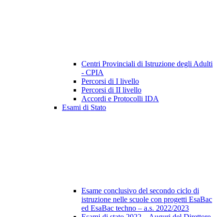
Centri Provinciali di Istruzione degli Adulti
- CPIA
Percorsi di I livello
Percorsi di II livello
Accordi e Protocolli IDA
Esami di Stato
Esame conclusivo del secondo ciclo di
istruzione nelle scuole con progetti EsaBac
ed EsaBac techno – a.s. 2022/2023
Esami di stato 2022 – Auguri del Direttore