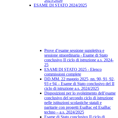
2025-2026
ESAME DI STATO 2024/2025
Prove d’esame sessione suppletiva e
sessione straordinaria - Esame di Stato
conclusivo II ciclo di istruzione a.s. 2024-
25
ESAMI DI STATO 2025 - Elenco
commissioni complete
DD.MM. 22 maggio 2025, nn. 90, 91, 92,
93 e 94 – Esame di Stato conclusivo del II
ciclo di istruzione a.s. 2024/2025
Disposizioni per lo svolgimento dell’esame
conclusivo del secondo ciclo di istruzione
nelle istituzioni scolastiche statali e
paritarie con progetti EsaBac ed EsaBac
techno – a.s. 2024/2025
Esame di Stato conclusivo II ciclo di