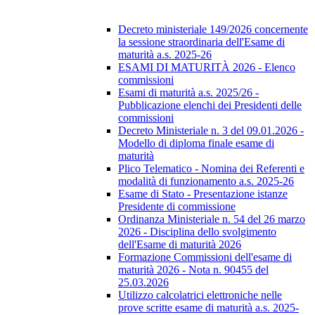
Decreto ministeriale 149/2026 concernente
la sessione straordinaria dell'Esame di
maturità a.s. 2025-26
ESAMI DI MATURITÀ 2026 - Elenco
commissioni
Esami di maturità a.s. 2025/26 -
Pubblicazione elenchi dei Presidenti delle
commissioni
Decreto Ministeriale n. 3 del 09.01.2026 -
Modello di diploma finale esame di
maturità
Plico Telematico - Nomina dei Referenti e
modalità di funzionamento a.s. 2025-26
Esame di Stato - Presentazione istanze
Presidente di commissione
Ordinanza Ministeriale n. 54 del 26 marzo
2026 - Disciplina dello svolgimento
dell'Esame di maturità 2026
Formazione Commissioni dell'esame di
maturità 2026 - Nota n. 90455 del
25.03.2026
Utilizzo calcolatrici elettroniche nelle
prove scritte esame di maturità a.s. 2025-