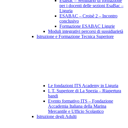
EsaBac – Seminario di formazione
per i docenti delle sezioni EsaBac –
Liguria
ESABAC – Croisè 2 – Incontro
conclusivo
Formazione ESABAC Ligurie
Moduli integrativi percorsi di sussidiarietà
Istruzione e Formazione Tecnica Superiore
Le fondazioni ITS Academy in Liguria
I. T. Superiore di La Spezia – Riapertura
bandi
Evento formativo ITS – Fondazione
Accademia Italiana della Marina
Mercantile e Ufficio Scolastico
Istruzione degli Adulti