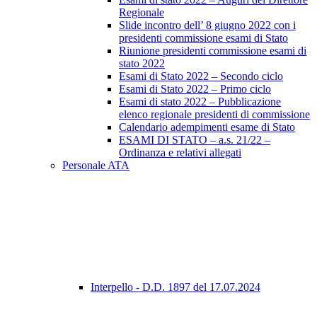
Regionale
Slide incontro dell’ 8 giugno 2022 con i
presidenti commissione esami di Stato
Riunione presidenti commissione esami di
stato 2022
Esami di Stato 2022 – Secondo ciclo
Esami di Stato 2022 – Primo ciclo
Esami di stato 2022 – Pubblicazione
elenco regionale presidenti di commissione
Calendario adempimenti esame di Stato
ESAMI DI STATO – a.s. 21/22 –
Ordinanza e relativi allegati
Personale ATA
Interpello - D.D. 1897 del 17.07.2024