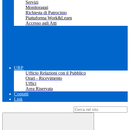
Servizi
Monitoraggi
Richiesta di Patrocinio
Piattaforma Work&Learn
Accesso agli Atti
URP
Ufficio Relazioni con il Pubblico
Orari - Ricevimento
Uffici
Area Riservata
Contatti
Link
Campo di ricerca per le pagine del sito