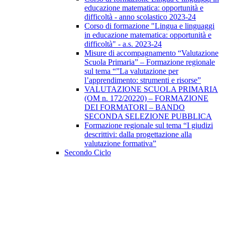
educazione matematica: opportunità e
difficoltà - anno scolastico 2023-24
Corso di formazione "Lingua e linguaggi
in educazione matematica: opportunità e
difficoltà" - a.s. 2023-24
Misure di accompagnamento “Valutazione
Scuola Primaria” – Formazione regionale
sul tema “”La valutazione per
l’apprendimento: strumenti e risorse”
VALUTAZIONE SCUOLA PRIMARIA
(OM n. 172/20220) – FORMAZIONE
DEI FORMATORI – BANDO
SECONDA SELEZIONE PUBBLICA
Formazione regionale sul tema “I giudizi
descrittivi: dalla progettazione alla
valutazione formativa”
Secondo Ciclo