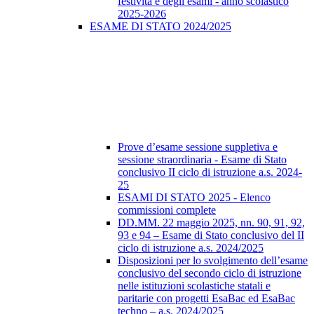
festività e degli esami - anno scolastico
2025-2026
ESAME DI STATO 2024/2025
Prove d’esame sessione suppletiva e
sessione straordinaria - Esame di Stato
conclusivo II ciclo di istruzione a.s. 2024-
25
ESAMI DI STATO 2025 - Elenco
commissioni complete
DD.MM. 22 maggio 2025, nn. 90, 91, 92,
93 e 94 – Esame di Stato conclusivo del II
ciclo di istruzione a.s. 2024/2025
Disposizioni per lo svolgimento dell’esame
conclusivo del secondo ciclo di istruzione
nelle istituzioni scolastiche statali e
paritarie con progetti EsaBac ed EsaBac
techno – a.s. 2024/2025