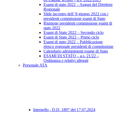
Esami di stato 2022 – Auguri del Direttore
Regionale
Slide incontro dell’ 8 giugno 2022 con i
presidenti commissione esami di Stato
Riunione presidenti commissione esami di
stato 2022
Esami di Stato 2022 – Secondo ciclo
Esami di Stato 2022 – Primo ciclo
Esami di stato 2022 – Pubblicazione
elenco regionale presidenti di commissione
Calendario adempimenti esame di Stato
ESAMI DI STATO – a.s. 21/22 –
Ordinanza e relativi allegati
Personale ATA
Interpello - D.D. 1897 del 17.07.2024