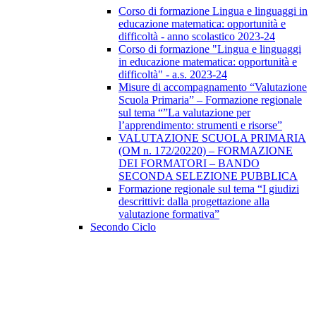
Corso di formazione Lingua e linguaggi in
educazione matematica: opportunità e
difficoltà - anno scolastico 2023-24
Corso di formazione "Lingua e linguaggi
in educazione matematica: opportunità e
difficoltà" - a.s. 2023-24
Misure di accompagnamento “Valutazione
Scuola Primaria” – Formazione regionale
sul tema “”La valutazione per
l’apprendimento: strumenti e risorse”
VALUTAZIONE SCUOLA PRIMARIA
(OM n. 172/20220) – FORMAZIONE
DEI FORMATORI – BANDO
SECONDA SELEZIONE PUBBLICA
Formazione regionale sul tema “I giudizi
descrittivi: dalla progettazione alla
valutazione formativa”
Secondo Ciclo