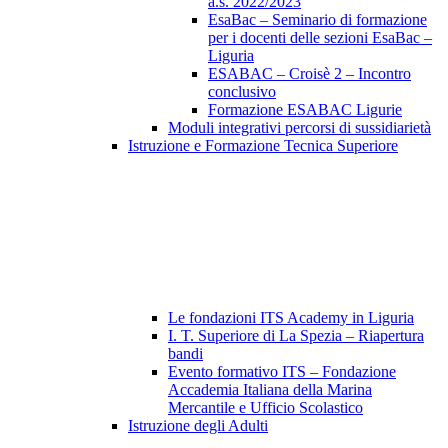
a.s. 2022/2023
EsaBac – Seminario di formazione
per i docenti delle sezioni EsaBac –
Liguria
ESABAC – Croisè 2 – Incontro
conclusivo
Formazione ESABAC Ligurie
Moduli integrativi percorsi di sussidiarietà
Istruzione e Formazione Tecnica Superiore
Le fondazioni ITS Academy in Liguria
I. T. Superiore di La Spezia – Riapertura
bandi
Evento formativo ITS – Fondazione
Accademia Italiana della Marina
Mercantile e Ufficio Scolastico
Istruzione degli Adulti