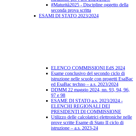
#Maturità2025 - Discipline oggetto della
seconda prova scritta
ESAMI DI STATO 2023/2024
ELENCO COMMISSIONI EdS 2024
Esame conclusivo del secondo ciclo di
istruzione nelle scuole con progetti EsaBac
ed EsaBac techno – a.s. 2023/2024
DDMM 22 maggio 2024, nn. 93, 94, 96,
97 e 98
ESAME DI STATO a.s. 2023/2024 -
ELENCHI REGIONALI DEI
PRESIDENTI DI COMMISSIONE
Utilizzo delle calcolatrici elettroniche nelle
prove scritte Esame di Stato II ciclo di
istruzione – a.s. 2023-24