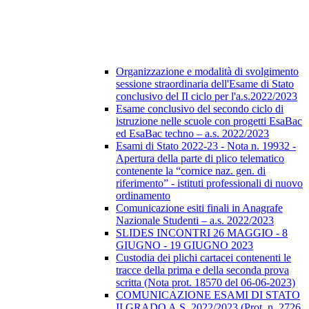
Organizzazione e modalità di svolgimento
sessione straordinaria dell'Esame di Stato
conclusivo del II ciclo per l'a.s.2022/2023
Esame conclusivo del secondo ciclo di
istruzione nelle scuole con progetti EsaBac
ed EsaBac techno – a.s. 2022/2023
Esami di Stato 2022-23 - Nota n. 19932 -
Apertura della parte di plico telematico
contenente la “cornice naz. gen. di
riferimento” - istituti professionali di nuovo
ordinamento
Comunicazione esiti finali in Anagrafe
Nazionale Studenti – a.s. 2022/2023
SLIDES INCONTRI 26 MAGGIO - 8
GIUGNO - 19 GIUGNO 2023
Custodia dei plichi cartacei contenenti le
tracce della prima e della seconda prova
scritta (Nota prot. 18570 del 06-06-2023)
COMUNICAZIONE ESAMI DI STATO
II GRADO A.S. 2022/2023 (Prot. n. 2726