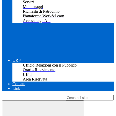
Servizi
Monitoraggi
Richiesta di Patrocinio
Piattaforma Work&Learn
Accesso agli Atti
URP
Ufficio Relazioni con il Pubblico
Orari - Ricevimento
Uffici
Area Riservata
Contatti
Link
Campo di ricerca per le pagine del sito