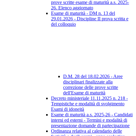
prove scritte esame di maturità a.s. 2025-
26. Elenco aggiornato
Esame di maturità - DM n. 13 del
29.01.2026 - Discipline II prova scritta e
del colloquio
D.M. 28 del 18.02.2026 - Aree
disciplinari finalizzate alla
correzione delle prove scritte
dell'Esame di maturità
Decreto ministeriale 11.11.2025 n. 218 -
Tempistiche e modalità di svolgimento
Esami di idoneità
Esame di maturità a.s. 2025-26 - Candidati
interni ed esterni - Termini e modalità di
presentazione domande di partecipazione
Ordinanza relativa al calendario delle