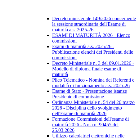
Decreto ministeriale 149/2026 concernente
la sessione straordinaria dell'Esame di
maturità a.s. 2025-26
ESAMI DI MATURITÀ 2026 - Elenco
commissioni
Esami di maturità a.s. 2025/26 -
Pubblicazione elenchi dei Presidenti delle
commissioni
Decreto Ministeriale n. 3 del 09.01.2026 -
Modello di diploma finale esame di
maturità
Plico Telematico - Nomina dei Referenti e
modalità di funzionamento a.s. 2025-26
Esame di Stato - Presentazione istanze
Presidente di commissione
Ordinanza Ministeriale n. 54 del 26 marzo
2026 - Disciplina dello svolgimento
dell'Esame di maturità 2026
Formazione Commissioni dell'esame di
maturità 2026 - Nota n. 90455 del
25.03.2026
Utilizzo calcolatrici elettroniche nelle