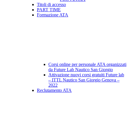
Titoli di accesso
PART TIME
Formazione ATA
Corsi online per personale ATA organizzati
da Future Lab Nautico San Giorgio
Attivazione nuovi corsi gratuiti Future lab
– ITTL Nautico San Giorgio Genova –
2022
Reclutamento ATA