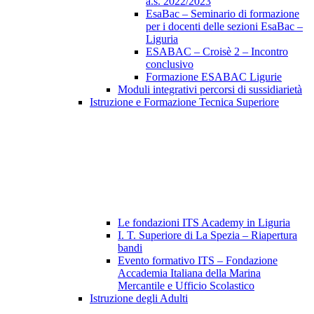
a.s. 2022/2023
EsaBac – Seminario di formazione
per i docenti delle sezioni EsaBac –
Liguria
ESABAC – Croisè 2 – Incontro
conclusivo
Formazione ESABAC Ligurie
Moduli integrativi percorsi di sussidiarietà
Istruzione e Formazione Tecnica Superiore
Le fondazioni ITS Academy in Liguria
I. T. Superiore di La Spezia – Riapertura
bandi
Evento formativo ITS – Fondazione
Accademia Italiana della Marina
Mercantile e Ufficio Scolastico
Istruzione degli Adulti