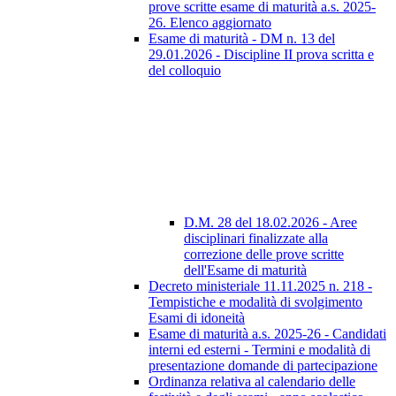
prove scritte esame di maturità a.s. 2025-
26. Elenco aggiornato
Esame di maturità - DM n. 13 del
29.01.2026 - Discipline II prova scritta e
del colloquio
D.M. 28 del 18.02.2026 - Aree
disciplinari finalizzate alla
correzione delle prove scritte
dell'Esame di maturità
Decreto ministeriale 11.11.2025 n. 218 -
Tempistiche e modalità di svolgimento
Esami di idoneità
Esame di maturità a.s. 2025-26 - Candidati
interni ed esterni - Termini e modalità di
presentazione domande di partecipazione
Ordinanza relativa al calendario delle