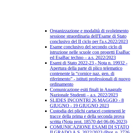
Organizzazione e modalità di svolgimento
sessione straordinaria dell'Esame di Stato
conclusivo del II ciclo per l'a.s.2022/2023
Esame conclusivo del secondo ciclo di
istruzione nelle scuole con progetti EsaBac
ed EsaBac techno – a.s. 2022/2023
Esami di Stato 2022-23 - Nota n. 19932 -
Apertura della parte di plico telematico
contenente la “cornice naz. gen. di
riferimento” - istituti professionali di nuovo
ordinamento
Comunicazione esiti finali in Anagrafe
Nazionale Studenti – a.s. 2022/2023
SLIDES INCONTRI 26 MAGGIO - 8
GIUGNO - 19 GIUGNO 2023
Custodia dei plichi cartacei contenenti le
tracce della prima e della seconda prova
scritta (Nota prot. 18570 del 06-06-2023)
COMUNICAZIONE ESAMI DI STATO
II GRADO A.S. 2022/2023 (Prot. n. 2726