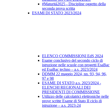
#Maturità2025 - Discipline oggetto della
seconda prova scritta
ESAMI DI STATO 2023/2024
ELENCO COMMISSIONI EdS 2024
Esame conclusivo del secondo ciclo di
istruzione nelle scuole con progetti EsaBac
ed EsaBac techno – a.s. 2023/2024
DDMM 22 maggio 2024, nn. 93, 94, 96,
97 e 98
ESAME DI STATO a.s. 2023/2024 -
ELENCHI REGIONALI DEI
PRESIDENTI DI COMMISSIONE
Utilizzo delle calcolatrici elettroniche nelle
prove scritte Esame di Stato II ciclo di
istruzione – a.s. 2023-24