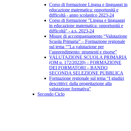
Corso di formazione Lingua e linguaggi in
educazione matematica: opportunità e
difficoltà - anno scolastico 2023-24
Corso di formazione "Lingua e linguaggi
in educazione matematica: opportunità e
difficoltà" - a.s. 2023-24
Misure di accompagnamento “Valutazione
Scuola Primaria” – Formazione regionale
sul tema “”La valutazione per
l’apprendimento: strumenti e risorse”
VALUTAZIONE SCUOLA PRIMARIA
(OM n. 172/20220) – FORMAZIONE
DEI FORMATORI – BANDO
SECONDA SELEZIONE PUBBLICA
Formazione regionale sul tema “I giudizi
descrittivi: dalla progettazione alla
valutazione formativa”
Secondo Ciclo