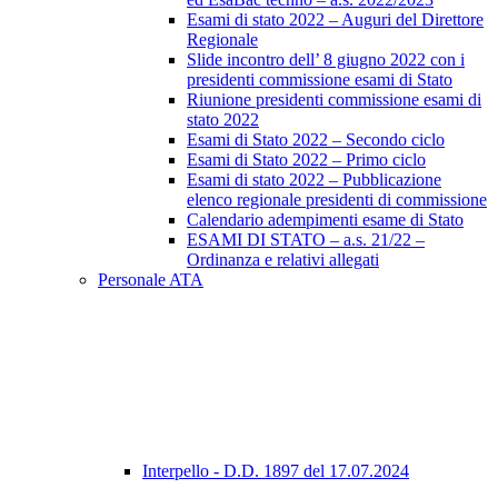
Esami di stato 2022 – Auguri del Direttore
Regionale
Slide incontro dell’ 8 giugno 2022 con i
presidenti commissione esami di Stato
Riunione presidenti commissione esami di
stato 2022
Esami di Stato 2022 – Secondo ciclo
Esami di Stato 2022 – Primo ciclo
Esami di stato 2022 – Pubblicazione
elenco regionale presidenti di commissione
Calendario adempimenti esame di Stato
ESAMI DI STATO – a.s. 21/22 –
Ordinanza e relativi allegati
Personale ATA
Interpello - D.D. 1897 del 17.07.2024