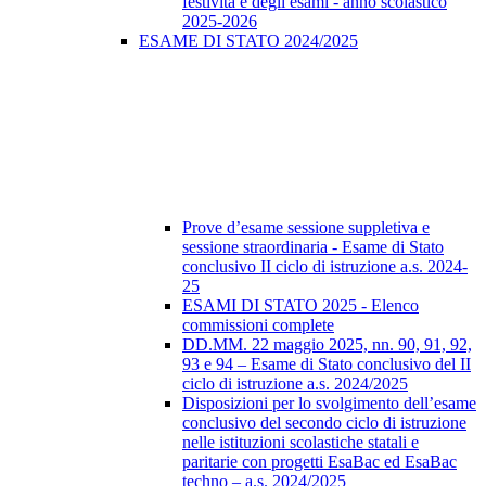
festività e degli esami - anno scolastico
2025-2026
ESAME DI STATO 2024/2025
Prove d’esame sessione suppletiva e
sessione straordinaria - Esame di Stato
conclusivo II ciclo di istruzione a.s. 2024-
25
ESAMI DI STATO 2025 - Elenco
commissioni complete
DD.MM. 22 maggio 2025, nn. 90, 91, 92,
93 e 94 – Esame di Stato conclusivo del II
ciclo di istruzione a.s. 2024/2025
Disposizioni per lo svolgimento dell’esame
conclusivo del secondo ciclo di istruzione
nelle istituzioni scolastiche statali e
paritarie con progetti EsaBac ed EsaBac
techno – a.s. 2024/2025