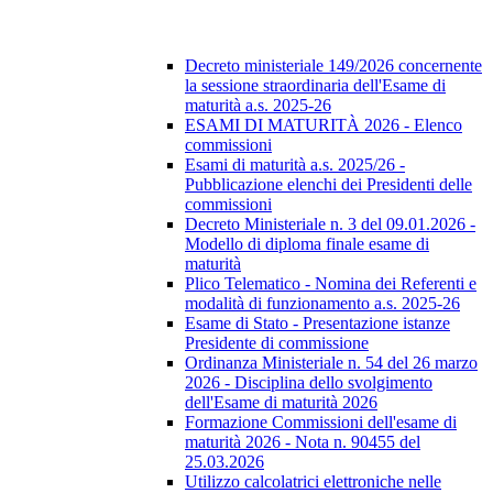
Decreto ministeriale 149/2026 concernente
la sessione straordinaria dell'Esame di
maturità a.s. 2025-26
ESAMI DI MATURITÀ 2026 - Elenco
commissioni
Esami di maturità a.s. 2025/26 -
Pubblicazione elenchi dei Presidenti delle
commissioni
Decreto Ministeriale n. 3 del 09.01.2026 -
Modello di diploma finale esame di
maturità
Plico Telematico - Nomina dei Referenti e
modalità di funzionamento a.s. 2025-26
Esame di Stato - Presentazione istanze
Presidente di commissione
Ordinanza Ministeriale n. 54 del 26 marzo
2026 - Disciplina dello svolgimento
dell'Esame di maturità 2026
Formazione Commissioni dell'esame di
maturità 2026 - Nota n. 90455 del
25.03.2026
Utilizzo calcolatrici elettroniche nelle