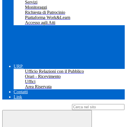
Servizi
Monitoraggi
Richiesta di Patrocinio
Piattaforma Work&Learn
Accesso agli Atti
URP
Ufficio Relazioni con il Pubblico
Orari - Ricevimento
Uffici
Area Riservata
Contatti
Link
Campo di ricerca per le pagine del sito