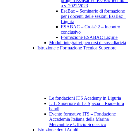
progetti EsaBac ed EsaBac techno –
a.s. 2022/2023
EsaBac – Seminario di formazione
per i docenti delle sezioni EsaBac –
Liguria
ESABAC – Croisè 2 – Incontro
conclusivo
Formazione ESABAC Ligurie
Moduli integrativi percorsi di sussidiarietà
Istruzione e Formazione Tecnica Superiore
Le fondazioni ITS Academy in Liguria
I. T. Superiore di La Spezia – Riapertura
bandi
Evento formativo ITS – Fondazione
Accademia Italiana della Marina
Mercantile e Ufficio Scolastico
Istruzione degli Adulti