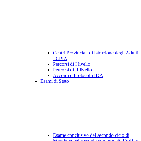
Centri Provinciali di Istruzione degli Adulti
- CPIA
Percorsi di I livello
Percorsi di II livello
Accordi e Protocolli IDA
Esami di Stato
Esame conclusivo del secondo ciclo di
istruzione nelle scuole con progetti EsaBac