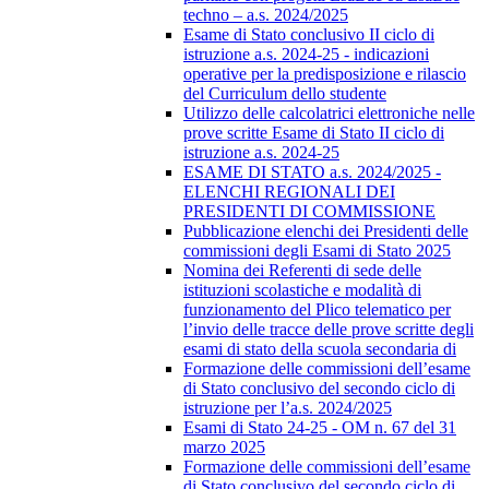
techno – a.s. 2024/2025
Esame di Stato conclusivo II ciclo di
istruzione a.s. 2024-25 - indicazioni
operative per la predisposizione e rilascio
del Curriculum dello studente
Utilizzo delle calcolatrici elettroniche nelle
prove scritte Esame di Stato II ciclo di
istruzione a.s. 2024-25
ESAME DI STATO a.s. 2024/2025 -
ELENCHI REGIONALI DEI
PRESIDENTI DI COMMISSIONE
Pubblicazione elenchi dei Presidenti delle
commissioni degli Esami di Stato 2025
Nomina dei Referenti di sede delle
istituzioni scolastiche e modalità di
funzionamento del Plico telematico per
l’invio delle tracce delle prove scritte degli
esami di stato della scuola secondaria di
Formazione delle commissioni dell’esame
di Stato conclusivo del secondo ciclo di
istruzione per l’a.s. 2024/2025
Esami di Stato 24-25 - OM n. 67 del 31
marzo 2025
Formazione delle commissioni dell’esame
di Stato conclusivo del secondo ciclo di