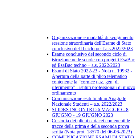
Organizzazione e modalità di svolgimento
sessione straordinaria dell'Esame di Stato
conclusivo del II ciclo per l'a.s.2022/2023
Esame conclusivo del secondo ciclo di
istruzione nelle scuole con progetti EsaBac
ed EsaBac techno – a.s. 2022/2023
Esami di Stato 2022-23 - Nota n. 19932 -
Apertura della parte di plico telematico
contenente la “cornice naz. gen. di
riferimento” - istituti professionali di nuovo
ordinamento
Comunicazione esiti finali in Anagrafe
Nazionale Studenti – a.s. 2022/2023
SLIDES INCONTRI 26 MAGGIO - 8
GIUGNO - 19 GIUGNO 2023
Custodia dei plichi cartacei contenenti le
tracce della prima e della seconda prova
scritta (Nota prot. 18570 del 06-06-2023)
COMUNICAZIONE ESAMI DI STATO