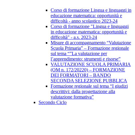
Corso di formazione Lingua e linguaggi in
educazione matematica: opportunità e
difficoltà - anno scolastico 2023-24
Corso di formazione "Lingua e linguaggi
in educazione matematica: opportunità e
difficoltà" - a.s. 2023-24
Misure di accompagnamento “Valutazione
Scuola Primaria” – Formazione regionale
sul tema “”La valutazione per
l’apprendimento: strumenti e risorse”
VALUTAZIONE SCUOLA PRIMARIA
(OM n. 172/20220) – FORMAZIONE
DEI FORMATORI – BANDO
SECONDA SELEZIONE PUBBLICA
Formazione regionale sul tema “I giudizi
descrittivi: dalla progettazione alla
valutazione formativa”
Secondo Ciclo