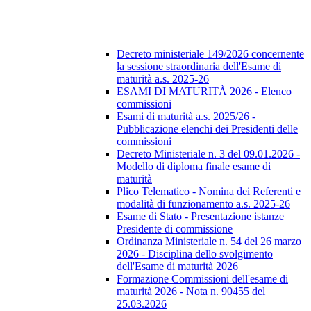
Decreto ministeriale 149/2026 concernente
la sessione straordinaria dell'Esame di
maturità a.s. 2025-26
ESAMI DI MATURITÀ 2026 - Elenco
commissioni
Esami di maturità a.s. 2025/26 -
Pubblicazione elenchi dei Presidenti delle
commissioni
Decreto Ministeriale n. 3 del 09.01.2026 -
Modello di diploma finale esame di
maturità
Plico Telematico - Nomina dei Referenti e
modalità di funzionamento a.s. 2025-26
Esame di Stato - Presentazione istanze
Presidente di commissione
Ordinanza Ministeriale n. 54 del 26 marzo
2026 - Disciplina dello svolgimento
dell'Esame di maturità 2026
Formazione Commissioni dell'esame di
maturità 2026 - Nota n. 90455 del
25.03.2026