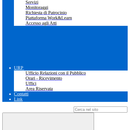
Servizi
Monitoraggi
Richiesta di Patrocinio
Piattaforma Work&Learn
Accesso agli Atti
URP
Ufficio Relazioni con il Pubblico
Orari - Ricevimento
Uffici
Area Riservata
Contatti
Link
Campo di ricerca per le pagine del sito