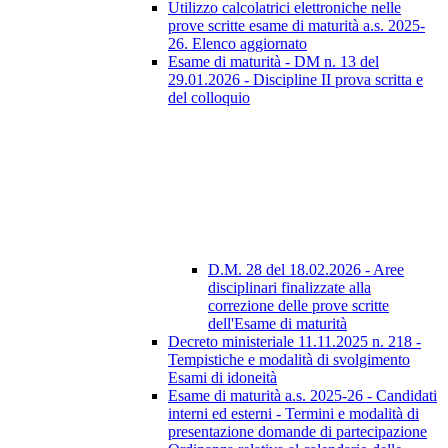
Utilizzo calcolatrici elettroniche nelle
prove scritte esame di maturità a.s. 2025-
26. Elenco aggiornato
Esame di maturità - DM n. 13 del
29.01.2026 - Discipline II prova scritta e
del colloquio
D.M. 28 del 18.02.2026 - Aree
disciplinari finalizzate alla
correzione delle prove scritte
dell'Esame di maturità
Decreto ministeriale 11.11.2025 n. 218 -
Tempistiche e modalità di svolgimento
Esami di idoneità
Esame di maturità a.s. 2025-26 - Candidati
interni ed esterni - Termini e modalità di
presentazione domande di partecipazione