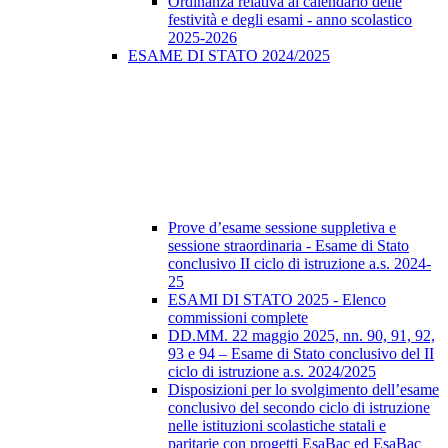
Ordinanza relativa al calendario delle
festività e degli esami - anno scolastico
2025-2026
ESAME DI STATO 2024/2025
Prove d’esame sessione suppletiva e
sessione straordinaria - Esame di Stato
conclusivo II ciclo di istruzione a.s. 2024-
25
ESAMI DI STATO 2025 - Elenco
commissioni complete
DD.MM. 22 maggio 2025, nn. 90, 91, 92,
93 e 94 – Esame di Stato conclusivo del II
ciclo di istruzione a.s. 2024/2025
Disposizioni per lo svolgimento dell’esame
conclusivo del secondo ciclo di istruzione
nelle istituzioni scolastiche statali e
paritarie con progetti EsaBac ed EsaBac