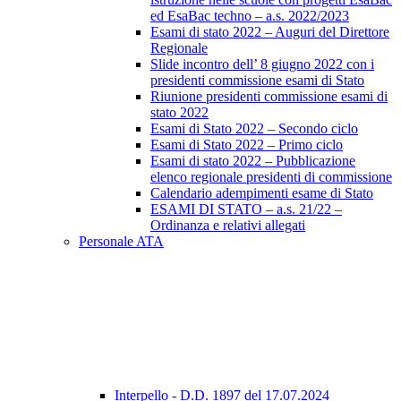
ed EsaBac techno – a.s. 2022/2023
Esami di stato 2022 – Auguri del Direttore
Regionale
Slide incontro dell’ 8 giugno 2022 con i
presidenti commissione esami di Stato
Riunione presidenti commissione esami di
stato 2022
Esami di Stato 2022 – Secondo ciclo
Esami di Stato 2022 – Primo ciclo
Esami di stato 2022 – Pubblicazione
elenco regionale presidenti di commissione
Calendario adempimenti esame di Stato
ESAMI DI STATO – a.s. 21/22 –
Ordinanza e relativi allegati
Personale ATA
Interpello - D.D. 1897 del 17.07.2024