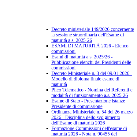
Decreto ministeriale 149/2026 concernente
la sessione straordinaria dell'Esame di
maturità a.s. 2025-26
ESAMI DI MATURITÀ 2026 - Elenco
commissioni
Esami di maturità a.s. 2025/26 -
Pubblicazione elenchi dei Presidenti delle
commissioni
Decreto Ministeriale n. 3 del 09.01.2026 -
Modello di diploma finale esame di
maturità
Plico Telematico - Nomina dei Referenti e
modalità di funzionamento a.s. 2025-26
Esame di Stato - Presentazione istanze
Presidente di commissione
Ordinanza Ministeriale n. 54 del 26 marzo
2026 - Disciplina dello svolgimento
dell'Esame di maturità 2026
Formazione Commissioni dell'esame di
maturità 2026 - Nota n. 90455 del