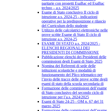
paritarie con progetti EsaBac ed EsaBac
techno – a.s. 2024/2025
Esame di Stato conclusivo II ciclo di
istruzione a.s. 2024-25 - indicazioni
operative per la predisposizione e rilascio
del Curriculum dello studente
Utilizzo delle calcolatrici elettroniche nelle
prove scritte Esame di Stato II ciclo di
istruzione a.s. 2024-25
ESAME DI STATO a.s. 2024/2025 -
ELENCHI REGIONALI DEI
PRESIDENTI DI COMMISSIONE
Pubblicazione elenchi dei Presidenti delle
commissioni degli Esami di Stato 2025
Nomina dei Referenti di sede delle
istituzioni scolastiche e modalità di
funzionamento del Plico telematico per
l’invio delle tracce delle prove scritte degli
esami di stato della scuola secondaria di
Formazione delle commissioni dell’esame
di Stato conclusivo del secondo ciclo di
istruzione per l’a.s. 2024/2025
Esami di Stato 24-25 - OM n. 67 del 31
marzo 2025
Formazione delle commissioni dell’esame