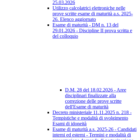
25.03.2026
Utilizzo calcolatrici elettroniche nelle
prove scritte esame di maturità a.s. 2025-
26. Elenco aggiornato
Esame di maturità - DM n. 13 del
29.01.2026 - Discipline II prova scritta e
del colloquio
D.M. 28 del 18.02.2026 - Aree
disciplinari finalizzate alla
correzione delle prove scritte
dell'Esame di maturità
Decreto ministeriale 11.11.2025 n. 218 -
Tempistiche e modalità di svolgimento
Esami di idoneità
Esame di maturità a.s. 2025-26 - Candidati
interni ed esterni - Termini e modalità di