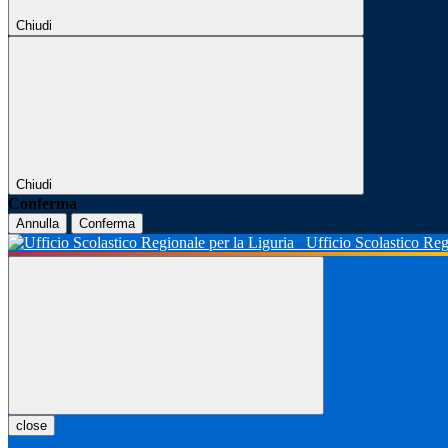
Chiudi
Chiudi
Conferma
Annulla
Conferma
Ufficio Scolastico Reg
close