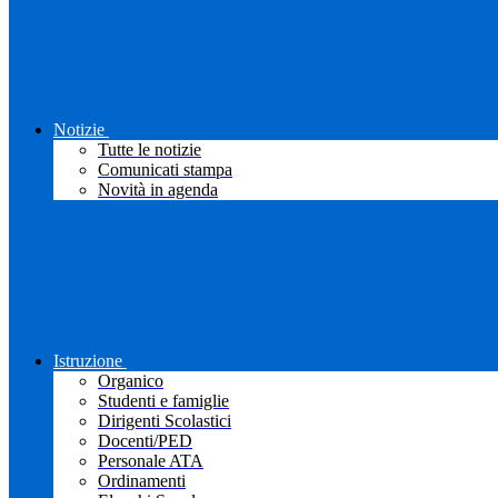
Notizie
Tutte le notizie
Comunicati stampa
Novità in agenda
Istruzione
Organico
Studenti e famiglie
Dirigenti Scolastici
Docenti/PED
Personale ATA
Ordinamenti