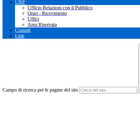
URP
Ufficio Relazioni con il Pubblico
Orari - Ricevimento
Uffici
Area Riservata
Contatti
Link
Campo di ricerca per le pagine del sito