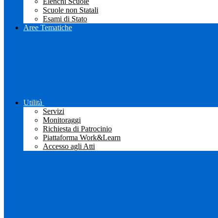
Elenchi Scuole
Scuole non Statali
Esami di Stato
Aree Tematiche
Utilità
Servizi
Monitoraggi
Richiesta di Patrocinio
Piattaforma Work&Learn
Accesso agli Atti