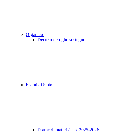
Organico
Decreto deroghe sostegno
Esami di Stato
Esame di maturità a.s. 2025-2026