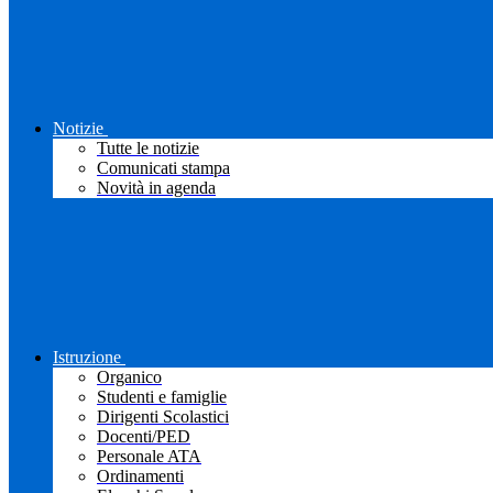
Notizie
Tutte le notizie
Comunicati stampa
Novità in agenda
Istruzione
Organico
Studenti e famiglie
Dirigenti Scolastici
Docenti/PED
Personale ATA
Ordinamenti