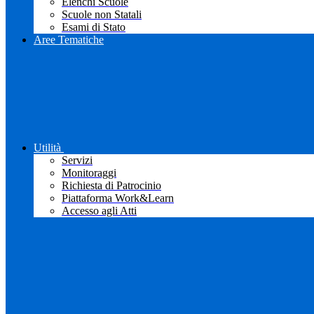
Elenchi Scuole
Scuole non Statali
Esami di Stato
Aree Tematiche
Utilità
Servizi
Monitoraggi
Richiesta di Patrocinio
Piattaforma Work&Learn
Accesso agli Atti