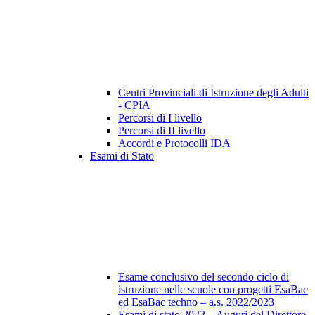
Centri Provinciali di Istruzione degli Adulti
- CPIA
Percorsi di I livello
Percorsi di II livello
Accordi e Protocolli IDA
Esami di Stato
Esame conclusivo del secondo ciclo di
istruzione nelle scuole con progetti EsaBac
ed EsaBac techno – a.s. 2022/2023
Esami di stato 2022 – Auguri del Direttore