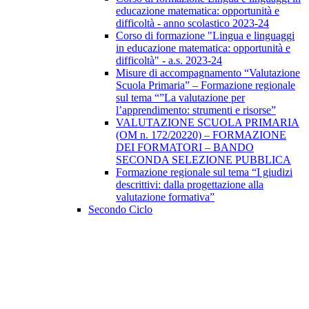
educazione matematica: opportunità e
difficoltà - anno scolastico 2023-24
Corso di formazione "Lingua e linguaggi
in educazione matematica: opportunità e
difficoltà" - a.s. 2023-24
Misure di accompagnamento “Valutazione
Scuola Primaria” – Formazione regionale
sul tema “”La valutazione per
l’apprendimento: strumenti e risorse”
VALUTAZIONE SCUOLA PRIMARIA
(OM n. 172/20220) – FORMAZIONE
DEI FORMATORI – BANDO
SECONDA SELEZIONE PUBBLICA
Formazione regionale sul tema “I giudizi
descrittivi: dalla progettazione alla
valutazione formativa”
Secondo Ciclo