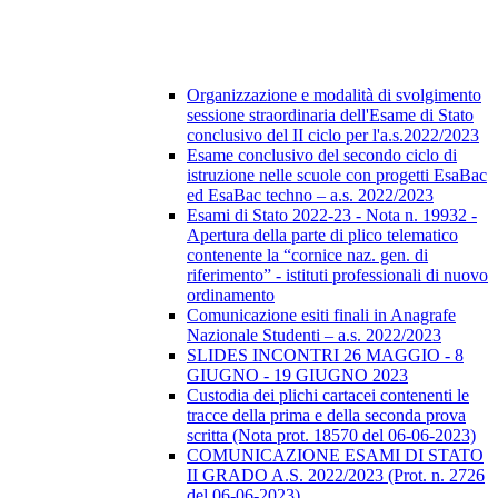
Organizzazione e modalità di svolgimento
sessione straordinaria dell'Esame di Stato
conclusivo del II ciclo per l'a.s.2022/2023
Esame conclusivo del secondo ciclo di
istruzione nelle scuole con progetti EsaBac
ed EsaBac techno – a.s. 2022/2023
Esami di Stato 2022-23 - Nota n. 19932 -
Apertura della parte di plico telematico
contenente la “cornice naz. gen. di
riferimento” - istituti professionali di nuovo
ordinamento
Comunicazione esiti finali in Anagrafe
Nazionale Studenti – a.s. 2022/2023
SLIDES INCONTRI 26 MAGGIO - 8
GIUGNO - 19 GIUGNO 2023
Custodia dei plichi cartacei contenenti le
tracce della prima e della seconda prova
scritta (Nota prot. 18570 del 06-06-2023)
COMUNICAZIONE ESAMI DI STATO
II GRADO A.S. 2022/2023 (Prot. n. 2726
del 06-06-2023)