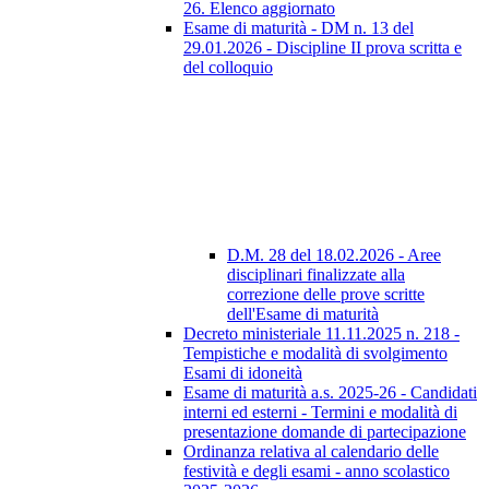
26. Elenco aggiornato
Esame di maturità - DM n. 13 del
29.01.2026 - Discipline II prova scritta e
del colloquio
D.M. 28 del 18.02.2026 - Aree
disciplinari finalizzate alla
correzione delle prove scritte
dell'Esame di maturità
Decreto ministeriale 11.11.2025 n. 218 -
Tempistiche e modalità di svolgimento
Esami di idoneità
Esame di maturità a.s. 2025-26 - Candidati
interni ed esterni - Termini e modalità di
presentazione domande di partecipazione
Ordinanza relativa al calendario delle
festività e degli esami - anno scolastico