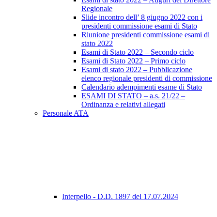
Regionale
Slide incontro dell’ 8 giugno 2022 con i
presidenti commissione esami di Stato
Riunione presidenti commissione esami di
stato 2022
Esami di Stato 2022 – Secondo ciclo
Esami di Stato 2022 – Primo ciclo
Esami di stato 2022 – Pubblicazione
elenco regionale presidenti di commissione
Calendario adempimenti esame di Stato
ESAMI DI STATO – a.s. 21/22 –
Ordinanza e relativi allegati
Personale ATA
Interpello - D.D. 1897 del 17.07.2024