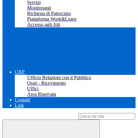
Servizi
Monitoraggi
Richiesta di Patrocinio
Piattaforma Work&Learn
Accesso agli Atti
URP
Ufficio Relazioni con il Pubblico
Orari - Ricevimento
Uffici
Area Riservata
Contatti
Link
Campo di ricerca per le pagine del sito