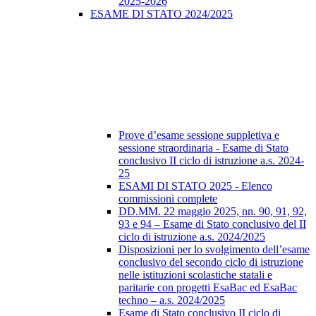
2025-2026
ESAME DI STATO 2024/2025
Prove d’esame sessione suppletiva e
sessione straordinaria - Esame di Stato
conclusivo II ciclo di istruzione a.s. 2024-
25
ESAMI DI STATO 2025 - Elenco
commissioni complete
DD.MM. 22 maggio 2025, nn. 90, 91, 92,
93 e 94 – Esame di Stato conclusivo del II
ciclo di istruzione a.s. 2024/2025
Disposizioni per lo svolgimento dell’esame
conclusivo del secondo ciclo di istruzione
nelle istituzioni scolastiche statali e
paritarie con progetti EsaBac ed EsaBac
techno – a.s. 2024/2025
Esame di Stato conclusivo II ciclo di