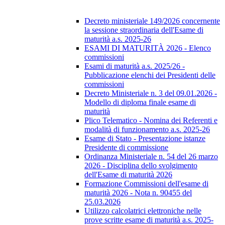
Decreto ministeriale 149/2026 concernente
la sessione straordinaria dell'Esame di
maturità a.s. 2025-26
ESAMI DI MATURITÀ 2026 - Elenco
commissioni
Esami di maturità a.s. 2025/26 -
Pubblicazione elenchi dei Presidenti delle
commissioni
Decreto Ministeriale n. 3 del 09.01.2026 -
Modello di diploma finale esame di
maturità
Plico Telematico - Nomina dei Referenti e
modalità di funzionamento a.s. 2025-26
Esame di Stato - Presentazione istanze
Presidente di commissione
Ordinanza Ministeriale n. 54 del 26 marzo
2026 - Disciplina dello svolgimento
dell'Esame di maturità 2026
Formazione Commissioni dell'esame di
maturità 2026 - Nota n. 90455 del
25.03.2026
Utilizzo calcolatrici elettroniche nelle
prove scritte esame di maturità a.s. 2025-