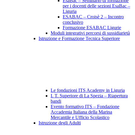
EsaBac – Seminario di formazione
per i docenti delle sezioni EsaBac –
Liguria
ESABAC – Croisè 2 – Incontro
conclusivo
Formazione ESABAC Ligurie
Moduli integrativi percorsi di sussidiarietà
Istruzione e Formazione Tecnica Superiore
Le fondazioni ITS Academy in Liguria
I. T. Superiore di La Spezia – Riapertura
bandi
Evento formativo ITS – Fondazione
Accademia Italiana della Marina
Mercantile e Ufficio Scolastico
Istruzione degli Adulti