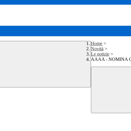
Home
>
Novità
>
Le notizie
>
AAAA - NOMINA 