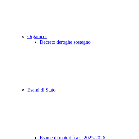
Organico
Decreto deroghe sostegno
Esami di Stato
Esame di maturità a.s. 2025-2026