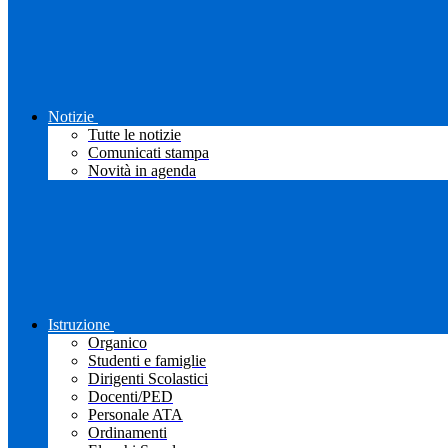
Notizie
Tutte le notizie
Comunicati stampa
Novità in agenda
Istruzione
Organico
Studenti e famiglie
Dirigenti Scolastici
Docenti/PED
Personale ATA
Ordinamenti