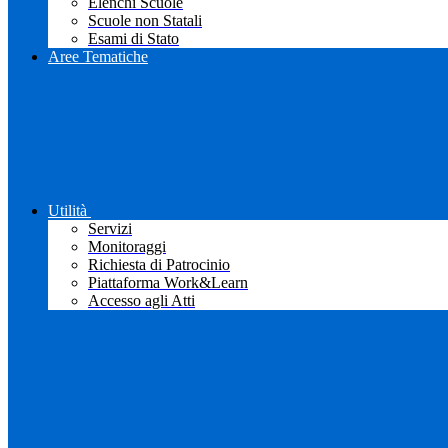
Elenchi Scuole
Scuole non Statali
Esami di Stato
Aree Tematiche
Utilità
Servizi
Monitoraggi
Richiesta di Patrocinio
Piattaforma Work&Learn
Accesso agli Atti