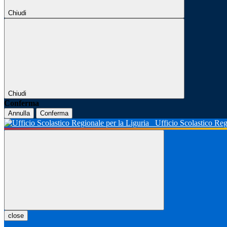
Chiudi
Chiudi
Conferma
Annulla
Conferma
Ufficio Scolastico Reg
close