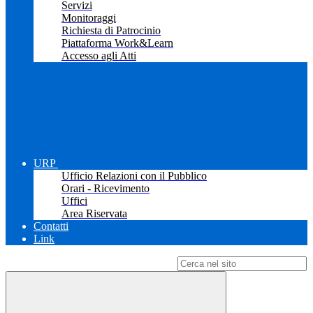
Servizi
Monitoraggi
Richiesta di Patrocinio
Piattaforma Work&Learn
Accesso agli Atti
URP
Ufficio Relazioni con il Pubblico
Orari - Ricevimento
Uffici
Area Riservata
Contatti
Link
Campo di ricerca per le pagine del sito