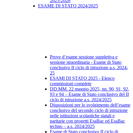
2025-2026
ESAME DI STATO 2024/2025
Prove d’esame sessione suppletiva e
sessione straordinaria - Esame di Stato
conclusivo II ciclo di istruzione a.s. 2024-
25
ESAMI DI STATO 2025 - Elenco
commissioni complete
DD.MM. 22 maggio 2025, nn. 90, 91, 92,
93 e 94 – Esame di Stato conclusivo del II
ciclo di istruzione a.s. 2024/2025
Disposizioni per lo svolgimento dell’esame
conclusivo del secondo ciclo di istruzione
nelle istituzioni scolastiche statali e
paritarie con progetti EsaBac ed EsaBac
techno – a.s. 2024/2025
Esame di Stato conclusivo II ciclo di