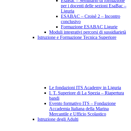
EsaBac – Seminario di formazione
per i docenti delle sezioni EsaBac –
Liguria
ESABAC – Croisè 2 – Incontro
conclusivo
Formazione ESABAC Ligurie
Moduli integrativi percorsi di sussidiarietà
Istruzione e Formazione Tecnica Superiore
Le fondazioni ITS Academy in Liguria
I. T. Superiore di La Spezia – Riapertura
bandi
Evento formativo ITS – Fondazione
Accademia Italiana della Marina
Mercantile e Ufficio Scolastico
Istruzione degli Adulti