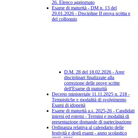
26. Elenco aggiornato
Esame di maturità - DM n. 13 del
29.01.2026 - Discipline II prova scritta e
del colloquio
D.M. 28 del 18.02.2026 - Aree
disciplinari finalizzate alla
correzione delle prove scritte
dell'Esame di maturità
Decreto ministeriale 11.11.2025 n. 218 -
Tempistiche e modalità di svolgimento
Esami di idoneità
Esame di maturità a.s. 2025-26 - Candidati
interni ed esterni - Termini e modalità di
presentazione domande di partecipazione
Ordinanza relativa al calendario delle
festività e degli esami - anno scolastico