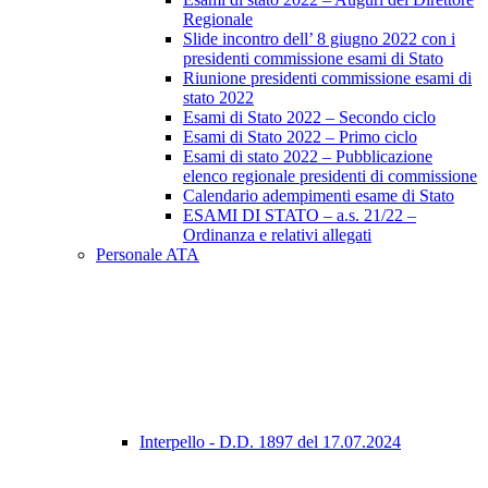
Regionale
Slide incontro dell’ 8 giugno 2022 con i
presidenti commissione esami di Stato
Riunione presidenti commissione esami di
stato 2022
Esami di Stato 2022 – Secondo ciclo
Esami di Stato 2022 – Primo ciclo
Esami di stato 2022 – Pubblicazione
elenco regionale presidenti di commissione
Calendario adempimenti esame di Stato
ESAMI DI STATO – a.s. 21/22 –
Ordinanza e relativi allegati
Personale ATA
Interpello - D.D. 1897 del 17.07.2024