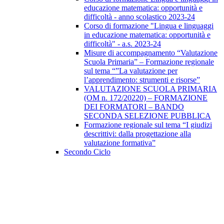
educazione matematica: opportunità e
difficoltà - anno scolastico 2023-24
Corso di formazione "Lingua e linguaggi
in educazione matematica: opportunità e
difficoltà" - a.s. 2023-24
Misure di accompagnamento “Valutazione
Scuola Primaria” – Formazione regionale
sul tema “”La valutazione per
l’apprendimento: strumenti e risorse”
VALUTAZIONE SCUOLA PRIMARIA
(OM n. 172/20220) – FORMAZIONE
DEI FORMATORI – BANDO
SECONDA SELEZIONE PUBBLICA
Formazione regionale sul tema “I giudizi
descrittivi: dalla progettazione alla
valutazione formativa”
Secondo Ciclo