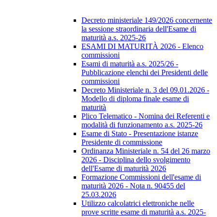
Decreto ministeriale 149/2026 concernente
la sessione straordinaria dell'Esame di
maturità a.s. 2025-26
ESAMI DI MATURITÀ 2026 - Elenco
commissioni
Esami di maturità a.s. 2025/26 -
Pubblicazione elenchi dei Presidenti delle
commissioni
Decreto Ministeriale n. 3 del 09.01.2026 -
Modello di diploma finale esame di
maturità
Plico Telematico - Nomina dei Referenti e
modalità di funzionamento a.s. 2025-26
Esame di Stato - Presentazione istanze
Presidente di commissione
Ordinanza Ministeriale n. 54 del 26 marzo
2026 - Disciplina dello svolgimento
dell'Esame di maturità 2026
Formazione Commissioni dell'esame di
maturità 2026 - Nota n. 90455 del
25.03.2026
Utilizzo calcolatrici elettroniche nelle
prove scritte esame di maturità a.s. 2025-