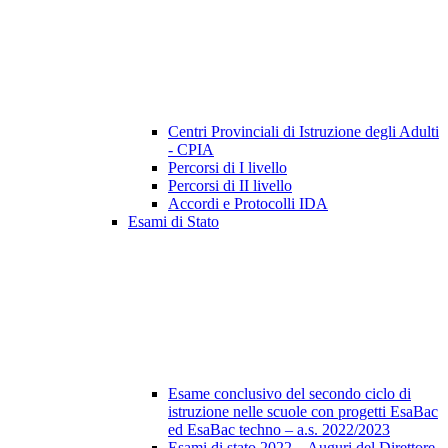
Centri Provinciali di Istruzione degli Adulti
- CPIA
Percorsi di I livello
Percorsi di II livello
Accordi e Protocolli IDA
Esami di Stato
Esame conclusivo del secondo ciclo di
istruzione nelle scuole con progetti EsaBac
ed EsaBac techno – a.s. 2022/2023
Esami di stato 2022 – Auguri del Direttore