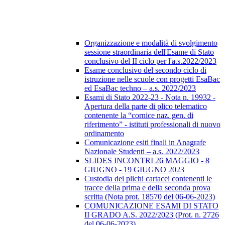
Organizzazione e modalità di svolgimento
sessione straordinaria dell'Esame di Stato
conclusivo del II ciclo per l'a.s.2022/2023
Esame conclusivo del secondo ciclo di
istruzione nelle scuole con progetti EsaBac
ed EsaBac techno – a.s. 2022/2023
Esami di Stato 2022-23 - Nota n. 19932 -
Apertura della parte di plico telematico
contenente la “cornice naz. gen. di
riferimento” - istituti professionali di nuovo
ordinamento
Comunicazione esiti finali in Anagrafe
Nazionale Studenti – a.s. 2022/2023
SLIDES INCONTRI 26 MAGGIO - 8
GIUGNO - 19 GIUGNO 2023
Custodia dei plichi cartacei contenenti le
tracce della prima e della seconda prova
scritta (Nota prot. 18570 del 06-06-2023)
COMUNICAZIONE ESAMI DI STATO
II GRADO A.S. 2022/2023 (Prot. n. 2726
del 06-06-2023)