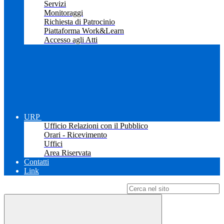
Servizi
Monitoraggi
Richiesta di Patrocinio
Piattaforma Work&Learn
Accesso agli Atti
URP
Ufficio Relazioni con il Pubblico
Orari - Ricevimento
Uffici
Area Riservata
Contatti
Link
Campo di ricerca per le pagine del sito