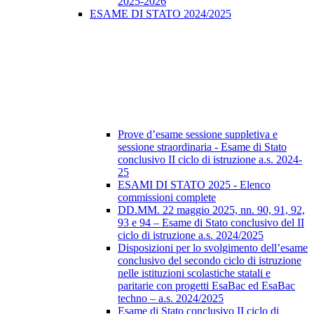
2025-2026
ESAME DI STATO 2024/2025
Prove d’esame sessione suppletiva e
sessione straordinaria - Esame di Stato
conclusivo II ciclo di istruzione a.s. 2024-
25
ESAMI DI STATO 2025 - Elenco
commissioni complete
DD.MM. 22 maggio 2025, nn. 90, 91, 92,
93 e 94 – Esame di Stato conclusivo del II
ciclo di istruzione a.s. 2024/2025
Disposizioni per lo svolgimento dell’esame
conclusivo del secondo ciclo di istruzione
nelle istituzioni scolastiche statali e
paritarie con progetti EsaBac ed EsaBac
techno – a.s. 2024/2025
Esame di Stato conclusivo II ciclo di