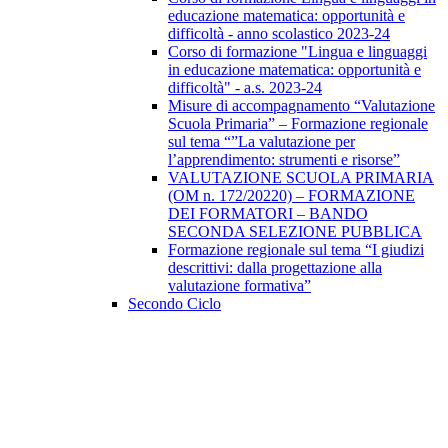
educazione matematica: opportunità e
difficoltà - anno scolastico 2023-24
Corso di formazione "Lingua e linguaggi
in educazione matematica: opportunità e
difficoltà" - a.s. 2023-24
Misure di accompagnamento “Valutazione
Scuola Primaria” – Formazione regionale
sul tema “”La valutazione per
l’apprendimento: strumenti e risorse”
VALUTAZIONE SCUOLA PRIMARIA
(OM n. 172/20220) – FORMAZIONE
DEI FORMATORI – BANDO
SECONDA SELEZIONE PUBBLICA
Formazione regionale sul tema “I giudizi
descrittivi: dalla progettazione alla
valutazione formativa”
Secondo Ciclo