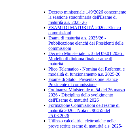
Decreto ministeriale 149/2026 concernente
la sessione straordinaria dell'Esame di
maturità a.s. 2025-26
ESAMI DI MATURITÀ 2026 - Elenco
commissioni
Esami di maturità a.s. 2025/26 -
Pubblicazione elenchi dei Presidenti delle
commissioni
Decreto Ministeriale n. 3 del 09.01.2026 -
Modello di diploma finale esame di
maturità
Plico Telematico - Nomina dei Referenti e
modalità di funzionamento a.s. 2025-26
Esame di Stato - Presentazione istanze
Presidente di commissione
Ordinanza Ministeriale n. 54 del 26 marzo
2026 - Disciplina dello svolgimento
dell'Esame di maturità 2026
Formazione Commissioni dell'esame di
maturità 2026 - Nota n. 90455 del
25.03.2026
Utilizzo calcolatrici elettroniche nelle
prove scritte esame di maturità a.s. 2025-