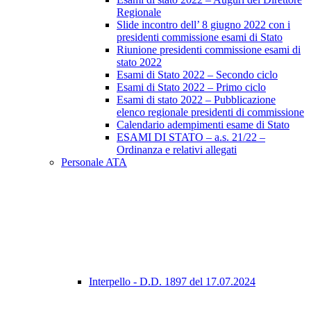
Regionale
Slide incontro dell’ 8 giugno 2022 con i
presidenti commissione esami di Stato
Riunione presidenti commissione esami di
stato 2022
Esami di Stato 2022 – Secondo ciclo
Esami di Stato 2022 – Primo ciclo
Esami di stato 2022 – Pubblicazione
elenco regionale presidenti di commissione
Calendario adempimenti esame di Stato
ESAMI DI STATO – a.s. 21/22 –
Ordinanza e relativi allegati
Personale ATA
Interpello - D.D. 1897 del 17.07.2024