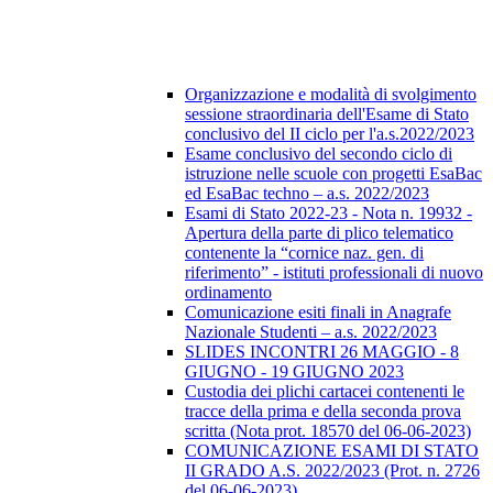
Organizzazione e modalità di svolgimento
sessione straordinaria dell'Esame di Stato
conclusivo del II ciclo per l'a.s.2022/2023
Esame conclusivo del secondo ciclo di
istruzione nelle scuole con progetti EsaBac
ed EsaBac techno – a.s. 2022/2023
Esami di Stato 2022-23 - Nota n. 19932 -
Apertura della parte di plico telematico
contenente la “cornice naz. gen. di
riferimento” - istituti professionali di nuovo
ordinamento
Comunicazione esiti finali in Anagrafe
Nazionale Studenti – a.s. 2022/2023
SLIDES INCONTRI 26 MAGGIO - 8
GIUGNO - 19 GIUGNO 2023
Custodia dei plichi cartacei contenenti le
tracce della prima e della seconda prova
scritta (Nota prot. 18570 del 06-06-2023)
COMUNICAZIONE ESAMI DI STATO
II GRADO A.S. 2022/2023 (Prot. n. 2726
del 06-06-2023)