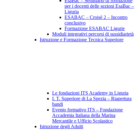
EsaBac – Seminario di formazione
per i docenti delle sezioni EsaBac –
Liguria
ESABAC – Croisè 2 – Incontro
conclusivo
Formazione ESABAC Ligurie
Moduli integrativi percorsi di sussidiarietà
Istruzione e Formazione Tecnica Superiore
Le fondazioni ITS Academy in Liguria
I. T. Superiore di La Spezia – Riapertura
bandi
Evento formativo ITS – Fondazione
Accademia Italiana della Marina
Mercantile e Ufficio Scolastico
Istruzione degli Adulti