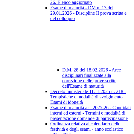
26. Elenco aggiornato
Esame di maturità - DM n. 13 del
29.01.2026 - Discipline II prova scritta e
del colloquio
D.M. 28 del 18.02.2026 - Aree
disciplinari finalizzate alla
correzione delle prove scritte
dell'Esame di maturità
Decreto ministeriale 11.11.2025 n. 218 -
Tempistiche e modalità di svolgimento
Esami di idoneità
Esame di maturità a.s. 2025-26 - Candidati
interni ed esterni - Termini e modalità di
presentazione domande di partecipazione
Ordinanza relativa al calendario delle
festività e degli esami - anno scolastico