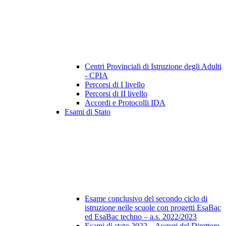
Centri Provinciali di Istruzione degli Adulti
- CPIA
Percorsi di I livello
Percorsi di II livello
Accordi e Protocolli IDA
Esami di Stato
Esame conclusivo del secondo ciclo di
istruzione nelle scuole con progetti EsaBac
ed EsaBac techno – a.s. 2022/2023
Esami di stato 2022 – Auguri del Direttore