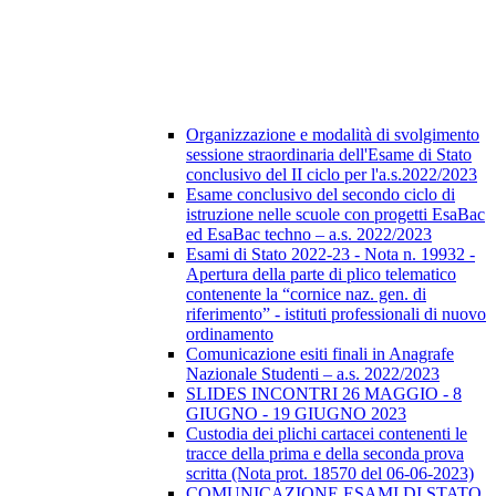
Organizzazione e modalità di svolgimento
sessione straordinaria dell'Esame di Stato
conclusivo del II ciclo per l'a.s.2022/2023
Esame conclusivo del secondo ciclo di
istruzione nelle scuole con progetti EsaBac
ed EsaBac techno – a.s. 2022/2023
Esami di Stato 2022-23 - Nota n. 19932 -
Apertura della parte di plico telematico
contenente la “cornice naz. gen. di
riferimento” - istituti professionali di nuovo
ordinamento
Comunicazione esiti finali in Anagrafe
Nazionale Studenti – a.s. 2022/2023
SLIDES INCONTRI 26 MAGGIO - 8
GIUGNO - 19 GIUGNO 2023
Custodia dei plichi cartacei contenenti le
tracce della prima e della seconda prova
scritta (Nota prot. 18570 del 06-06-2023)
COMUNICAZIONE ESAMI DI STATO