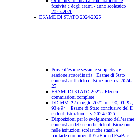
Ordinanza relativa al calendario delle
festività e degli esami - anno scolastico
2025-2026
ESAME DI STATO 2024/2025
Prove d’esame sessione suppletiva e
sessione straordinaria - Esame di Stato
conclusivo II ciclo di istruzione a.s. 2024-
25
ESAMI DI STATO 2025 - Elenco
commissioni complete
DD.MM. 22 maggio 2025, nn. 90, 91, 92,
93 e 94 – Esame di Stato conclusivo del II
ciclo di istruzione a.s. 2024/2025
Disposizioni per lo svolgimento dell’esame
conclusivo del secondo ciclo di istruzione
nelle istituzioni scolastiche statali e
paritarie con progetti EsaBac ed EsaBac