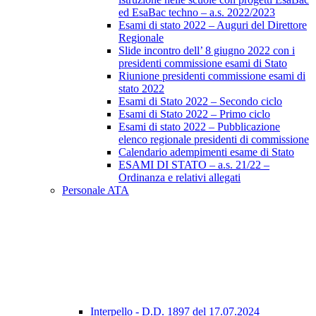
ed EsaBac techno – a.s. 2022/2023
Esami di stato 2022 – Auguri del Direttore
Regionale
Slide incontro dell’ 8 giugno 2022 con i
presidenti commissione esami di Stato
Riunione presidenti commissione esami di
stato 2022
Esami di Stato 2022 – Secondo ciclo
Esami di Stato 2022 – Primo ciclo
Esami di stato 2022 – Pubblicazione
elenco regionale presidenti di commissione
Calendario adempimenti esame di Stato
ESAMI DI STATO – a.s. 21/22 –
Ordinanza e relativi allegati
Personale ATA
Interpello - D.D. 1897 del 17.07.2024