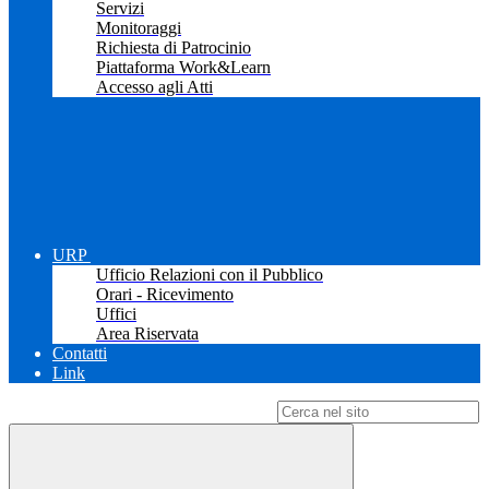
Servizi
Monitoraggi
Richiesta di Patrocinio
Piattaforma Work&Learn
Accesso agli Atti
URP
Ufficio Relazioni con il Pubblico
Orari - Ricevimento
Uffici
Area Riservata
Contatti
Link
Campo di ricerca per le pagine del sito