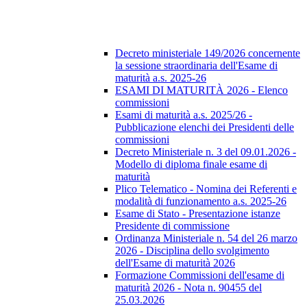
Decreto ministeriale 149/2026 concernente
la sessione straordinaria dell'Esame di
maturità a.s. 2025-26
ESAMI DI MATURITÀ 2026 - Elenco
commissioni
Esami di maturità a.s. 2025/26 -
Pubblicazione elenchi dei Presidenti delle
commissioni
Decreto Ministeriale n. 3 del 09.01.2026 -
Modello di diploma finale esame di
maturità
Plico Telematico - Nomina dei Referenti e
modalità di funzionamento a.s. 2025-26
Esame di Stato - Presentazione istanze
Presidente di commissione
Ordinanza Ministeriale n. 54 del 26 marzo
2026 - Disciplina dello svolgimento
dell'Esame di maturità 2026
Formazione Commissioni dell'esame di
maturità 2026 - Nota n. 90455 del
25.03.2026