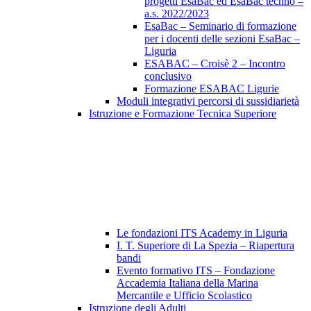
progetti EsaBac ed EsaBac techno –
a.s. 2022/2023
EsaBac – Seminario di formazione
per i docenti delle sezioni EsaBac –
Liguria
ESABAC – Croisè 2 – Incontro
conclusivo
Formazione ESABAC Ligurie
Moduli integrativi percorsi di sussidiarietà
Istruzione e Formazione Tecnica Superiore
Le fondazioni ITS Academy in Liguria
I. T. Superiore di La Spezia – Riapertura
bandi
Evento formativo ITS – Fondazione
Accademia Italiana della Marina
Mercantile e Ufficio Scolastico
Istruzione degli Adulti