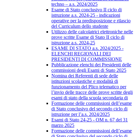
techno – a.s. 2024/2025
Esame di Stato conclusivo II ciclo di
istruzione a.s. 2024-25 - indicazioni
operative per la predisposizione e rilascio
del Curriculum dello studente
Utilizzo delle calcolatrici elettroniche nelle
prove scritte Esame di Stato II ciclo di
istruzione a.s. 2024-25
ESAME DI STATO a.s. 2024/2025 -
ELENCHI REGIONALI DEI
PRESIDENTI DI COMMISSIONE
Pubblicazione elenchi dei Presidenti delle
commissioni degli Esami di Stato 2025
Nomina dei Referenti di sede delle
istituzioni scolastiche e modalità di
funzionamento del Plico telematico per
l’invio delle tracce delle prove scritte degli
esami di stato della scuola secondaria di
Formazione delle commissioni dell’esame
di Stato conclusivo del secondo ciclo di
istruzione per l’a.s. 2024/2025
Esami di Stato 24-25 - OM n. 67 del 31
marzo 2025
Formazione delle commissioni dell’esame
di Stato conclusivo del secondo ciclo di