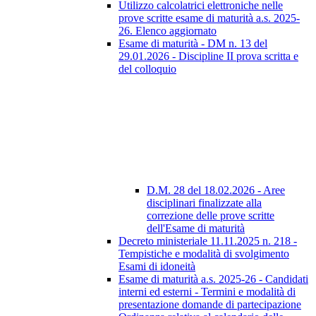
Utilizzo calcolatrici elettroniche nelle
prove scritte esame di maturità a.s. 2025-
26. Elenco aggiornato
Esame di maturità - DM n. 13 del
29.01.2026 - Discipline II prova scritta e
del colloquio
D.M. 28 del 18.02.2026 - Aree
disciplinari finalizzate alla
correzione delle prove scritte
dell'Esame di maturità
Decreto ministeriale 11.11.2025 n. 218 -
Tempistiche e modalità di svolgimento
Esami di idoneità
Esame di maturità a.s. 2025-26 - Candidati
interni ed esterni - Termini e modalità di
presentazione domande di partecipazione