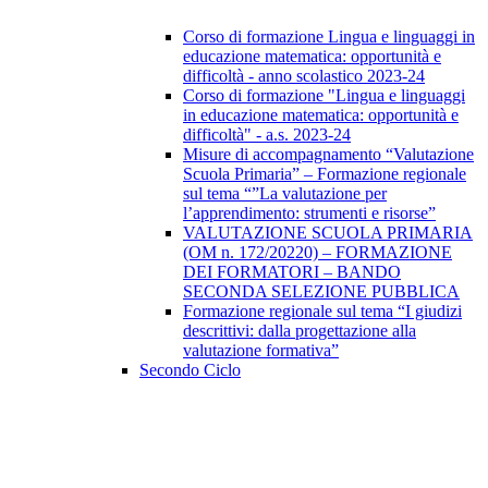
Corso di formazione Lingua e linguaggi in
educazione matematica: opportunità e
difficoltà - anno scolastico 2023-24
Corso di formazione "Lingua e linguaggi
in educazione matematica: opportunità e
difficoltà" - a.s. 2023-24
Misure di accompagnamento “Valutazione
Scuola Primaria” – Formazione regionale
sul tema “”La valutazione per
l’apprendimento: strumenti e risorse”
VALUTAZIONE SCUOLA PRIMARIA
(OM n. 172/20220) – FORMAZIONE
DEI FORMATORI – BANDO
SECONDA SELEZIONE PUBBLICA
Formazione regionale sul tema “I giudizi
descrittivi: dalla progettazione alla
valutazione formativa”
Secondo Ciclo