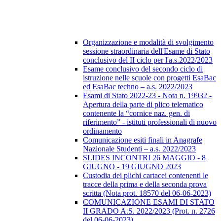
Organizzazione e modalità di svolgimento
sessione straordinaria dell'Esame di Stato
conclusivo del II ciclo per l'a.s.2022/2023
Esame conclusivo del secondo ciclo di
istruzione nelle scuole con progetti EsaBac
ed EsaBac techno – a.s. 2022/2023
Esami di Stato 2022-23 - Nota n. 19932 -
Apertura della parte di plico telematico
contenente la “cornice naz. gen. di
riferimento” - istituti professionali di nuovo
ordinamento
Comunicazione esiti finali in Anagrafe
Nazionale Studenti – a.s. 2022/2023
SLIDES INCONTRI 26 MAGGIO - 8
GIUGNO - 19 GIUGNO 2023
Custodia dei plichi cartacei contenenti le
tracce della prima e della seconda prova
scritta (Nota prot. 18570 del 06-06-2023)
COMUNICAZIONE ESAMI DI STATO
II GRADO A.S. 2022/2023 (Prot. n. 2726
del 06-06-2023)