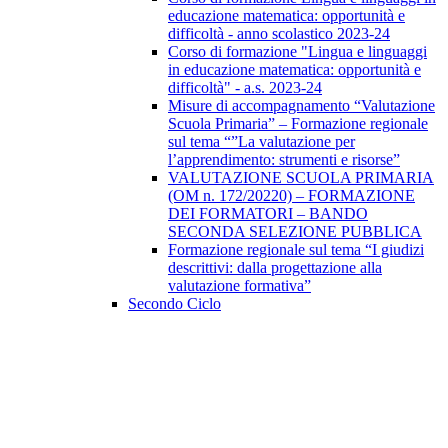
educazione matematica: opportunità e
difficoltà - anno scolastico 2023-24
Corso di formazione "Lingua e linguaggi
in educazione matematica: opportunità e
difficoltà" - a.s. 2023-24
Misure di accompagnamento “Valutazione
Scuola Primaria” – Formazione regionale
sul tema “”La valutazione per
l’apprendimento: strumenti e risorse”
VALUTAZIONE SCUOLA PRIMARIA
(OM n. 172/20220) – FORMAZIONE
DEI FORMATORI – BANDO
SECONDA SELEZIONE PUBBLICA
Formazione regionale sul tema “I giudizi
descrittivi: dalla progettazione alla
valutazione formativa”
Secondo Ciclo