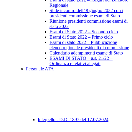
Regionale
Slide incontro dell’ 8 giugno 2022 con i
presidenti commissione esami di Stato
Riunione presidenti commissione esami di
stato 2022
Esami di Stato 2022 – Secondo ciclo
Esami di Stato 2022 – Primo ciclo
Esami di stato 2022 – Pubblicazione
elenco regionale presidenti di commissione
Calendario adempimenti esame di Stato
ESAMI DI STATO – a.s. 21/22 –
Ordinanza e relativi allegati
Personale ATA
Interpello - D.D. 1897 del 17.07.2024