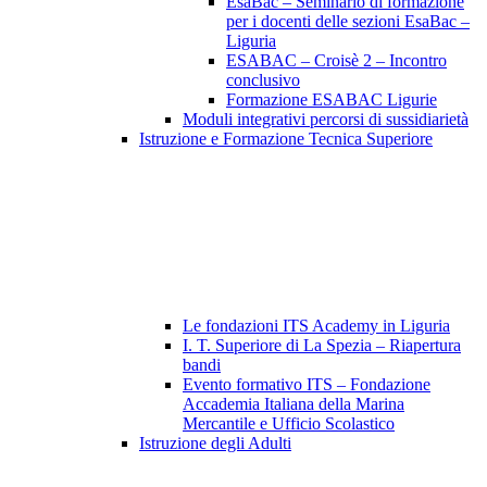
EsaBac – Seminario di formazione
per i docenti delle sezioni EsaBac –
Liguria
ESABAC – Croisè 2 – Incontro
conclusivo
Formazione ESABAC Ligurie
Moduli integrativi percorsi di sussidiarietà
Istruzione e Formazione Tecnica Superiore
Le fondazioni ITS Academy in Liguria
I. T. Superiore di La Spezia – Riapertura
bandi
Evento formativo ITS – Fondazione
Accademia Italiana della Marina
Mercantile e Ufficio Scolastico
Istruzione degli Adulti