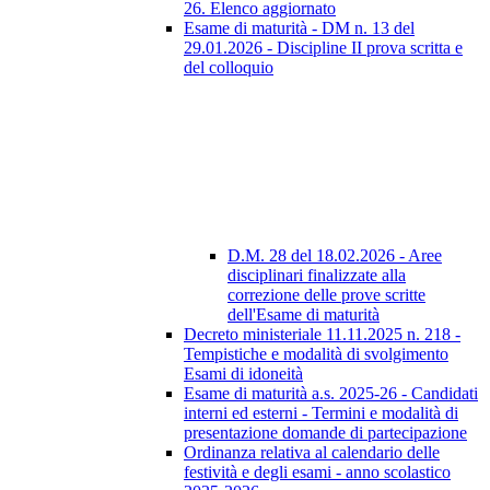
26. Elenco aggiornato
Esame di maturità - DM n. 13 del
29.01.2026 - Discipline II prova scritta e
del colloquio
D.M. 28 del 18.02.2026 - Aree
disciplinari finalizzate alla
correzione delle prove scritte
dell'Esame di maturità
Decreto ministeriale 11.11.2025 n. 218 -
Tempistiche e modalità di svolgimento
Esami di idoneità
Esame di maturità a.s. 2025-26 - Candidati
interni ed esterni - Termini e modalità di
presentazione domande di partecipazione
Ordinanza relativa al calendario delle
festività e degli esami - anno scolastico