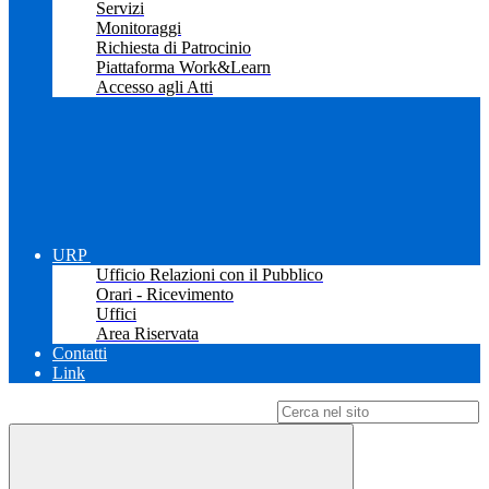
Servizi
Monitoraggi
Richiesta di Patrocinio
Piattaforma Work&Learn
Accesso agli Atti
URP
Ufficio Relazioni con il Pubblico
Orari - Ricevimento
Uffici
Area Riservata
Contatti
Link
Campo di ricerca per le pagine del sito