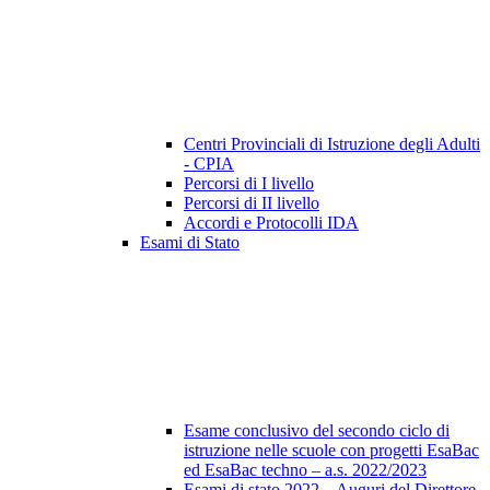
Centri Provinciali di Istruzione degli Adulti
- CPIA
Percorsi di I livello
Percorsi di II livello
Accordi e Protocolli IDA
Esami di Stato
Esame conclusivo del secondo ciclo di
istruzione nelle scuole con progetti EsaBac
ed EsaBac techno – a.s. 2022/2023
Esami di stato 2022 – Auguri del Direttore