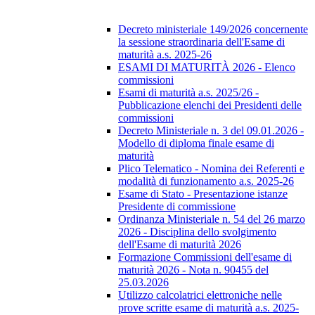
Decreto ministeriale 149/2026 concernente
la sessione straordinaria dell'Esame di
maturità a.s. 2025-26
ESAMI DI MATURITÀ 2026 - Elenco
commissioni
Esami di maturità a.s. 2025/26 -
Pubblicazione elenchi dei Presidenti delle
commissioni
Decreto Ministeriale n. 3 del 09.01.2026 -
Modello di diploma finale esame di
maturità
Plico Telematico - Nomina dei Referenti e
modalità di funzionamento a.s. 2025-26
Esame di Stato - Presentazione istanze
Presidente di commissione
Ordinanza Ministeriale n. 54 del 26 marzo
2026 - Disciplina dello svolgimento
dell'Esame di maturità 2026
Formazione Commissioni dell'esame di
maturità 2026 - Nota n. 90455 del
25.03.2026
Utilizzo calcolatrici elettroniche nelle
prove scritte esame di maturità a.s. 2025-