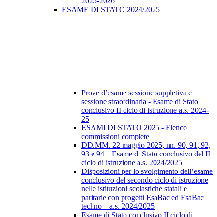
2025-2026
ESAME DI STATO 2024/2025
Prove d’esame sessione suppletiva e
sessione straordinaria - Esame di Stato
conclusivo II ciclo di istruzione a.s. 2024-
25
ESAMI DI STATO 2025 - Elenco
commissioni complete
DD.MM. 22 maggio 2025, nn. 90, 91, 92,
93 e 94 – Esame di Stato conclusivo del II
ciclo di istruzione a.s. 2024/2025
Disposizioni per lo svolgimento dell’esame
conclusivo del secondo ciclo di istruzione
nelle istituzioni scolastiche statali e
paritarie con progetti EsaBac ed EsaBac
techno – a.s. 2024/2025
Esame di Stato conclusivo II ciclo di