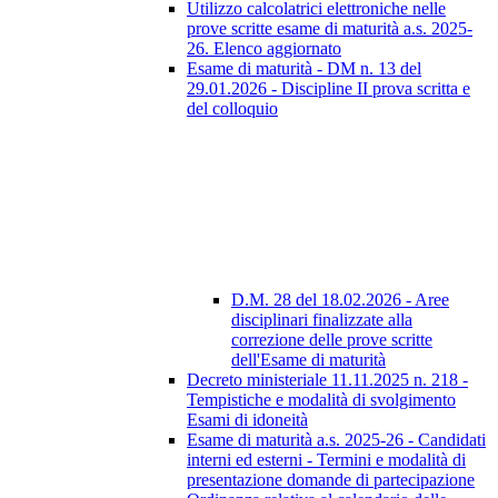
Utilizzo calcolatrici elettroniche nelle
prove scritte esame di maturità a.s. 2025-
26. Elenco aggiornato
Esame di maturità - DM n. 13 del
29.01.2026 - Discipline II prova scritta e
del colloquio
D.M. 28 del 18.02.2026 - Aree
disciplinari finalizzate alla
correzione delle prove scritte
dell'Esame di maturità
Decreto ministeriale 11.11.2025 n. 218 -
Tempistiche e modalità di svolgimento
Esami di idoneità
Esame di maturità a.s. 2025-26 - Candidati
interni ed esterni - Termini e modalità di
presentazione domande di partecipazione