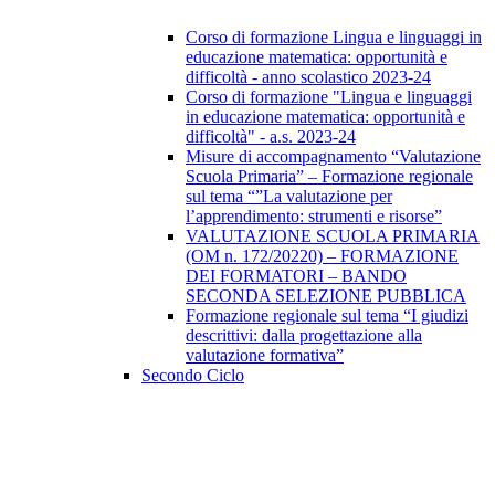
Corso di formazione Lingua e linguaggi in
educazione matematica: opportunità e
difficoltà - anno scolastico 2023-24
Corso di formazione "Lingua e linguaggi
in educazione matematica: opportunità e
difficoltà" - a.s. 2023-24
Misure di accompagnamento “Valutazione
Scuola Primaria” – Formazione regionale
sul tema “”La valutazione per
l’apprendimento: strumenti e risorse”
VALUTAZIONE SCUOLA PRIMARIA
(OM n. 172/20220) – FORMAZIONE
DEI FORMATORI – BANDO
SECONDA SELEZIONE PUBBLICA
Formazione regionale sul tema “I giudizi
descrittivi: dalla progettazione alla
valutazione formativa”
Secondo Ciclo