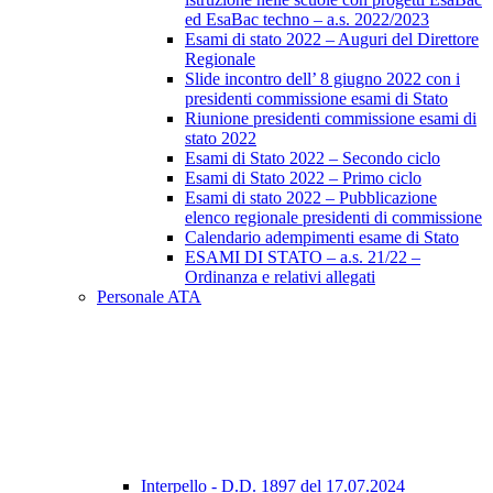
ed EsaBac techno – a.s. 2022/2023
Esami di stato 2022 – Auguri del Direttore
Regionale
Slide incontro dell’ 8 giugno 2022 con i
presidenti commissione esami di Stato
Riunione presidenti commissione esami di
stato 2022
Esami di Stato 2022 – Secondo ciclo
Esami di Stato 2022 – Primo ciclo
Esami di stato 2022 – Pubblicazione
elenco regionale presidenti di commissione
Calendario adempimenti esame di Stato
ESAMI DI STATO – a.s. 21/22 –
Ordinanza e relativi allegati
Personale ATA
Interpello - D.D. 1897 del 17.07.2024