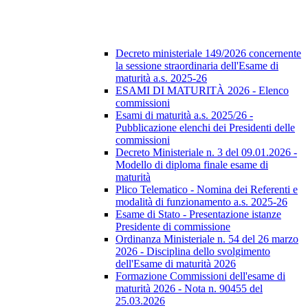
Decreto ministeriale 149/2026 concernente
la sessione straordinaria dell'Esame di
maturità a.s. 2025-26
ESAMI DI MATURITÀ 2026 - Elenco
commissioni
Esami di maturità a.s. 2025/26 -
Pubblicazione elenchi dei Presidenti delle
commissioni
Decreto Ministeriale n. 3 del 09.01.2026 -
Modello di diploma finale esame di
maturità
Plico Telematico - Nomina dei Referenti e
modalità di funzionamento a.s. 2025-26
Esame di Stato - Presentazione istanze
Presidente di commissione
Ordinanza Ministeriale n. 54 del 26 marzo
2026 - Disciplina dello svolgimento
dell'Esame di maturità 2026
Formazione Commissioni dell'esame di
maturità 2026 - Nota n. 90455 del
25.03.2026