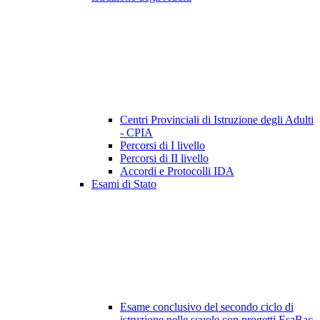
Centri Provinciali di Istruzione degli Adulti
- CPIA
Percorsi di I livello
Percorsi di II livello
Accordi e Protocolli IDA
Esami di Stato
Esame conclusivo del secondo ciclo di
istruzione nelle scuole con progetti EsaBac