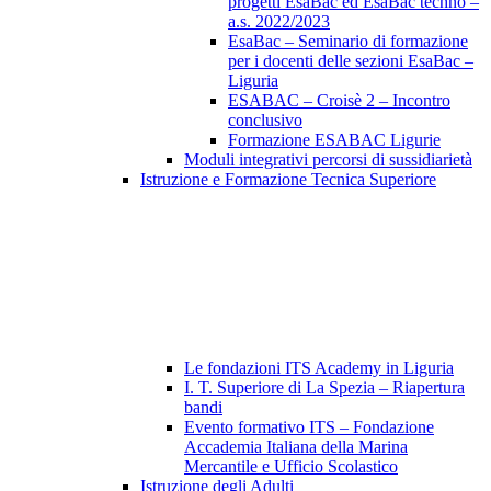
progetti EsaBac ed EsaBac techno –
a.s. 2022/2023
EsaBac – Seminario di formazione
per i docenti delle sezioni EsaBac –
Liguria
ESABAC – Croisè 2 – Incontro
conclusivo
Formazione ESABAC Ligurie
Moduli integrativi percorsi di sussidiarietà
Istruzione e Formazione Tecnica Superiore
Le fondazioni ITS Academy in Liguria
I. T. Superiore di La Spezia – Riapertura
bandi
Evento formativo ITS – Fondazione
Accademia Italiana della Marina
Mercantile e Ufficio Scolastico
Istruzione degli Adulti