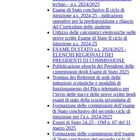
techno – a.s. 2024/2025
Esame di Stato conclusivo II ciclo di
istruzione a.s. 2024-25 - indicazioni
operative per la predisposizione e rilascio
del Curriculum dello studente
Utilizzo delle calcolatrici elettroniche nelle
prove scritte Esame di Stato II ciclo di
istruzione a.s. 2024-25
ESAME DI STATO a.s. 2024/2025 -
ELENCHI REGIONALI DEI
PRESIDENTI DI COMMISSIONE
Pubblicazione elenchi dei Presidenti delle
commissioni degli Esami di Stato 2025
Nomina dei Referenti di sede delle
istituzioni scolastiche e modalità di
funzionamento del Plico telematico per
l’invio delle tracce delle prove scritte degli
esami di stato della scuola secondaria di
Formazione delle commissioni dell’esame
di Stato conclusivo del secondo ciclo di
istruzione per l’a.s. 2024/2025
Esami di Stato 24-25 - OM n. 67 del 31
marzo 2025
Formazione delle commissioni dell’esame
di Stato conclusivo del secondo ciclo di