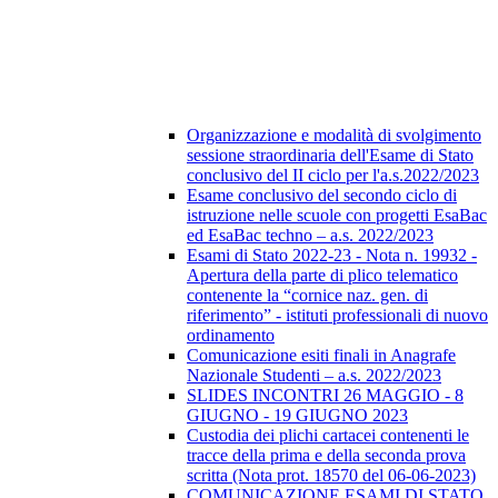
Organizzazione e modalità di svolgimento
sessione straordinaria dell'Esame di Stato
conclusivo del II ciclo per l'a.s.2022/2023
Esame conclusivo del secondo ciclo di
istruzione nelle scuole con progetti EsaBac
ed EsaBac techno – a.s. 2022/2023
Esami di Stato 2022-23 - Nota n. 19932 -
Apertura della parte di plico telematico
contenente la “cornice naz. gen. di
riferimento” - istituti professionali di nuovo
ordinamento
Comunicazione esiti finali in Anagrafe
Nazionale Studenti – a.s. 2022/2023
SLIDES INCONTRI 26 MAGGIO - 8
GIUGNO - 19 GIUGNO 2023
Custodia dei plichi cartacei contenenti le
tracce della prima e della seconda prova
scritta (Nota prot. 18570 del 06-06-2023)
COMUNICAZIONE ESAMI DI STATO