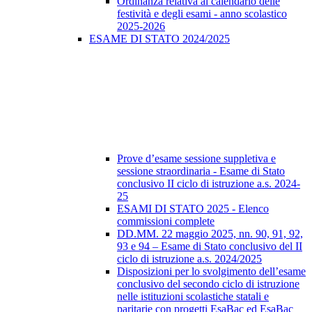
Ordinanza relativa al calendario delle
festività e degli esami - anno scolastico
2025-2026
ESAME DI STATO 2024/2025
Prove d’esame sessione suppletiva e
sessione straordinaria - Esame di Stato
conclusivo II ciclo di istruzione a.s. 2024-
25
ESAMI DI STATO 2025 - Elenco
commissioni complete
DD.MM. 22 maggio 2025, nn. 90, 91, 92,
93 e 94 – Esame di Stato conclusivo del II
ciclo di istruzione a.s. 2024/2025
Disposizioni per lo svolgimento dell’esame
conclusivo del secondo ciclo di istruzione
nelle istituzioni scolastiche statali e
paritarie con progetti EsaBac ed EsaBac