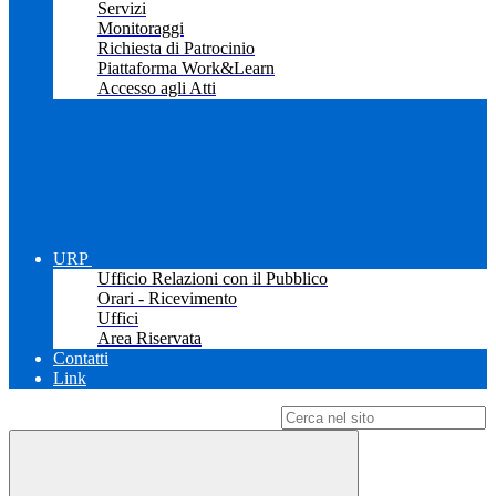
Servizi
Monitoraggi
Richiesta di Patrocinio
Piattaforma Work&Learn
Accesso agli Atti
URP
Ufficio Relazioni con il Pubblico
Orari - Ricevimento
Uffici
Area Riservata
Contatti
Link
Campo di ricerca per le pagine del sito