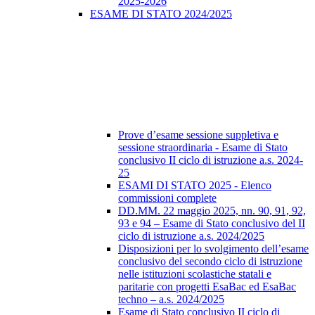
2025-2026
ESAME DI STATO 2024/2025
Prove d’esame sessione suppletiva e
sessione straordinaria - Esame di Stato
conclusivo II ciclo di istruzione a.s. 2024-
25
ESAMI DI STATO 2025 - Elenco
commissioni complete
DD.MM. 22 maggio 2025, nn. 90, 91, 92,
93 e 94 – Esame di Stato conclusivo del II
ciclo di istruzione a.s. 2024/2025
Disposizioni per lo svolgimento dell’esame
conclusivo del secondo ciclo di istruzione
nelle istituzioni scolastiche statali e
paritarie con progetti EsaBac ed EsaBac
techno – a.s. 2024/2025
Esame di Stato conclusivo II ciclo di