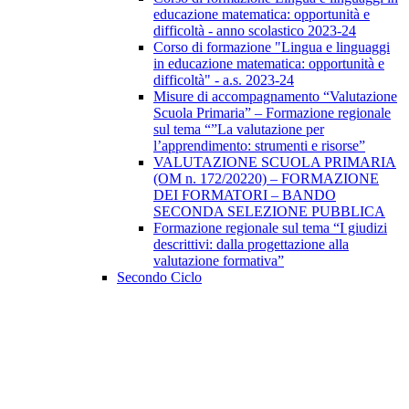
educazione matematica: opportunità e
difficoltà - anno scolastico 2023-24
Corso di formazione "Lingua e linguaggi
in educazione matematica: opportunità e
difficoltà" - a.s. 2023-24
Misure di accompagnamento “Valutazione
Scuola Primaria” – Formazione regionale
sul tema “”La valutazione per
l’apprendimento: strumenti e risorse”
VALUTAZIONE SCUOLA PRIMARIA
(OM n. 172/20220) – FORMAZIONE
DEI FORMATORI – BANDO
SECONDA SELEZIONE PUBBLICA
Formazione regionale sul tema “I giudizi
descrittivi: dalla progettazione alla
valutazione formativa”
Secondo Ciclo