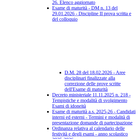
26. Elenco aggiornato
Esame di maturità - DM n. 13 del
29.01.2026 - Discipline II prova scritta e
del colloquio
D.M. 28 del 18.02.2026 - Aree
disciplinari finalizzate alla
correzione delle prove scritte
dell'Esame di maturità
Decreto ministeriale 11.11.2025 n. 218 -
Tempistiche e modalità di svolgimento
Esami di idoneità
Esame di maturità a.s. 2025-26 - Candidati
interni ed esterni - Termini e modalità di
presentazione domande di partecipazione
Ordinanza relativa al calendario delle
festività e degli esami - anno scolastico