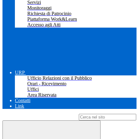
Servizi
Monitoraggi
Richiesta di Patrocinio
Piattaforma Work&Learn
Accesso agli Atti
URP
Ufficio Relazioni con il Pubblico
Orari - Ricevimento
Uffici
Area Riservata
Contatti
Link
Campo di ricerca per le pagine del sito