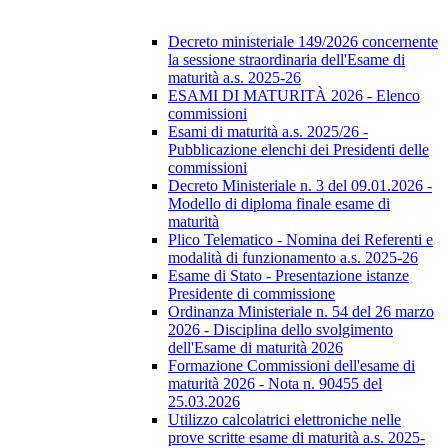
Decreto ministeriale 149/2026 concernente
la sessione straordinaria dell'Esame di
maturità a.s. 2025-26
ESAMI DI MATURITÀ 2026 - Elenco
commissioni
Esami di maturità a.s. 2025/26 -
Pubblicazione elenchi dei Presidenti delle
commissioni
Decreto Ministeriale n. 3 del 09.01.2026 -
Modello di diploma finale esame di
maturità
Plico Telematico - Nomina dei Referenti e
modalità di funzionamento a.s. 2025-26
Esame di Stato - Presentazione istanze
Presidente di commissione
Ordinanza Ministeriale n. 54 del 26 marzo
2026 - Disciplina dello svolgimento
dell'Esame di maturità 2026
Formazione Commissioni dell'esame di
maturità 2026 - Nota n. 90455 del
25.03.2026
Utilizzo calcolatrici elettroniche nelle
prove scritte esame di maturità a.s. 2025-