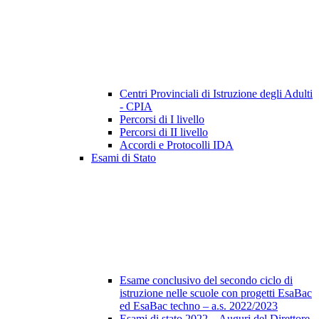
Centri Provinciali di Istruzione degli Adulti
- CPIA
Percorsi di I livello
Percorsi di II livello
Accordi e Protocolli IDA
Esami di Stato
Esame conclusivo del secondo ciclo di
istruzione nelle scuole con progetti EsaBac
ed EsaBac techno – a.s. 2022/2023
Esami di stato 2022 – Auguri del Direttore