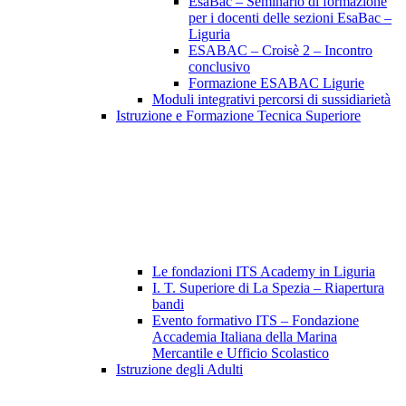
EsaBac – Seminario di formazione
per i docenti delle sezioni EsaBac –
Liguria
ESABAC – Croisè 2 – Incontro
conclusivo
Formazione ESABAC Ligurie
Moduli integrativi percorsi di sussidiarietà
Istruzione e Formazione Tecnica Superiore
Le fondazioni ITS Academy in Liguria
I. T. Superiore di La Spezia – Riapertura
bandi
Evento formativo ITS – Fondazione
Accademia Italiana della Marina
Mercantile e Ufficio Scolastico
Istruzione degli Adulti