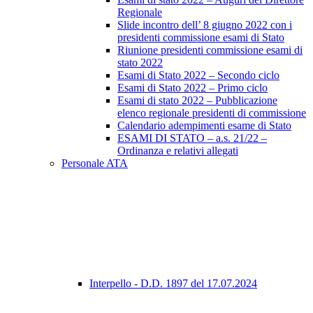
Regionale
Slide incontro dell’ 8 giugno 2022 con i
presidenti commissione esami di Stato
Riunione presidenti commissione esami di
stato 2022
Esami di Stato 2022 – Secondo ciclo
Esami di Stato 2022 – Primo ciclo
Esami di stato 2022 – Pubblicazione
elenco regionale presidenti di commissione
Calendario adempimenti esame di Stato
ESAMI DI STATO – a.s. 21/22 –
Ordinanza e relativi allegati
Personale ATA
Interpello - D.D. 1897 del 17.07.2024