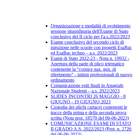
Organizzazione e modalità di svolgimento
sessione straordinaria dell'Esame di Stato
conclusivo del II ciclo per l'a.s.2022/2023
Esame conclusivo del secondo ciclo di
istruzione nelle scuole con progetti EsaBac
ed EsaBac techno – a.s. 2022/2023
Esami di Stato 2022-23 - Nota n. 19932 -
Apertura della parte di plico telematico
contenente la “cornice naz. gen. di
riferimento” - istituti professionali di nuovo
ordinamento
Comunicazione esiti finali in Anagrafe
Nazionale Studenti – a.s. 2022/2023
SLIDES INCONTRI 26 MAGGIO - 8
GIUGNO - 19 GIUGNO 2023
Custodia dei plichi cartacei contenenti le
tracce della prima e della seconda prova
scritta (Nota prot. 18570 del 06-06-2023)
COMUNICAZIONE ESAMI DI STATO
II GRADO A.S. 2022/2023 (Prot. n. 2726
del 06-06-2023)