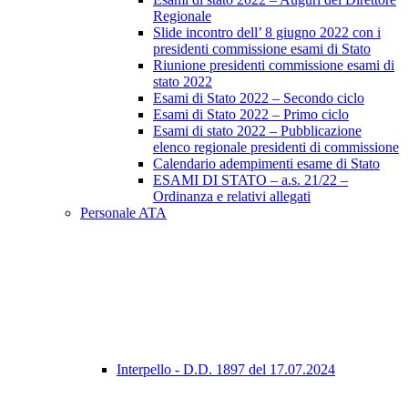
Regionale
Slide incontro dell’ 8 giugno 2022 con i
presidenti commissione esami di Stato
Riunione presidenti commissione esami di
stato 2022
Esami di Stato 2022 – Secondo ciclo
Esami di Stato 2022 – Primo ciclo
Esami di stato 2022 – Pubblicazione
elenco regionale presidenti di commissione
Calendario adempimenti esame di Stato
ESAMI DI STATO – a.s. 21/22 –
Ordinanza e relativi allegati
Personale ATA
Interpello - D.D. 1897 del 17.07.2024