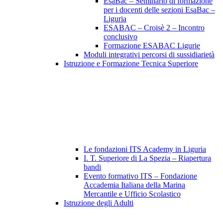
EsaBac – Seminario di formazione
per i docenti delle sezioni EsaBac –
Liguria
ESABAC – Croisè 2 – Incontro
conclusivo
Formazione ESABAC Ligurie
Moduli integrativi percorsi di sussidiarietà
Istruzione e Formazione Tecnica Superiore
Le fondazioni ITS Academy in Liguria
I. T. Superiore di La Spezia – Riapertura
bandi
Evento formativo ITS – Fondazione
Accademia Italiana della Marina
Mercantile e Ufficio Scolastico
Istruzione degli Adulti