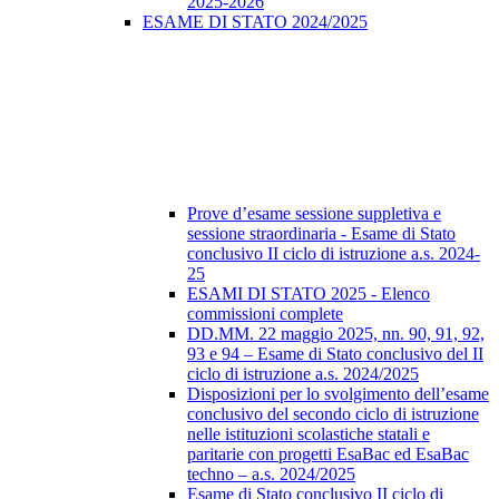
2025-2026
ESAME DI STATO 2024/2025
Prove d’esame sessione suppletiva e
sessione straordinaria - Esame di Stato
conclusivo II ciclo di istruzione a.s. 2024-
25
ESAMI DI STATO 2025 - Elenco
commissioni complete
DD.MM. 22 maggio 2025, nn. 90, 91, 92,
93 e 94 – Esame di Stato conclusivo del II
ciclo di istruzione a.s. 2024/2025
Disposizioni per lo svolgimento dell’esame
conclusivo del secondo ciclo di istruzione
nelle istituzioni scolastiche statali e
paritarie con progetti EsaBac ed EsaBac
techno – a.s. 2024/2025
Esame di Stato conclusivo II ciclo di