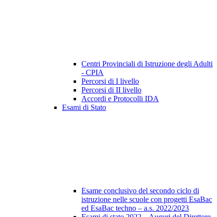
Centri Provinciali di Istruzione degli Adulti
- CPIA
Percorsi di I livello
Percorsi di II livello
Accordi e Protocolli IDA
Esami di Stato
Esame conclusivo del secondo ciclo di
istruzione nelle scuole con progetti EsaBac
ed EsaBac techno – a.s. 2022/2023
Esami di stato 2022 – Auguri del Direttore