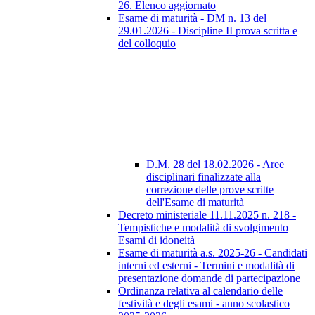
26. Elenco aggiornato
Esame di maturità - DM n. 13 del
29.01.2026 - Discipline II prova scritta e
del colloquio
D.M. 28 del 18.02.2026 - Aree
disciplinari finalizzate alla
correzione delle prove scritte
dell'Esame di maturità
Decreto ministeriale 11.11.2025 n. 218 -
Tempistiche e modalità di svolgimento
Esami di idoneità
Esame di maturità a.s. 2025-26 - Candidati
interni ed esterni - Termini e modalità di
presentazione domande di partecipazione
Ordinanza relativa al calendario delle
festività e degli esami - anno scolastico