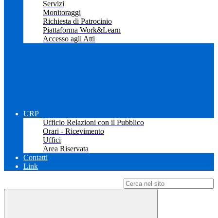
Servizi
Monitoraggi
Richiesta di Patrocinio
Piattaforma Work&Learn
Accesso agli Atti
URP
Ufficio Relazioni con il Pubblico
Orari - Ricevimento
Uffici
Area Riservata
Contatti
Link
Campo di ricerca per le pagine del sito