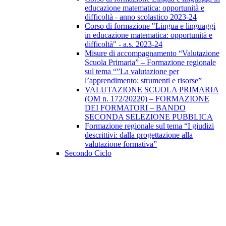
educazione matematica: opportunità e
difficoltà - anno scolastico 2023-24
Corso di formazione "Lingua e linguaggi
in educazione matematica: opportunità e
difficoltà" - a.s. 2023-24
Misure di accompagnamento “Valutazione
Scuola Primaria” – Formazione regionale
sul tema “”La valutazione per
l’apprendimento: strumenti e risorse”
VALUTAZIONE SCUOLA PRIMARIA
(OM n. 172/20220) – FORMAZIONE
DEI FORMATORI – BANDO
SECONDA SELEZIONE PUBBLICA
Formazione regionale sul tema “I giudizi
descrittivi: dalla progettazione alla
valutazione formativa”
Secondo Ciclo