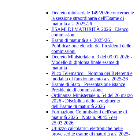
Decreto ministeriale 149/2026 concernente
la sessione straordinaria dell'Esame di
maturità a.s. 2025-26
ESAMI DI MATURITÀ 2026 - Elenco
commissioni
Esami di maturità a.s. 2025/26 -
Pubblicazione elenchi dei Presidenti delle
commissioni
Decreto Ministeriale n. 3 del 09.01.2026 -
Modello di diploma finale esame di
maturità
Plico Telematico - Nomina dei Referenti e
modalità di funzionamento a.s. 2025-26
Esame di Stato - Presentazione istanze
Presidente di commissione
Ordinanza Ministeriale n. 54 del 26 marzo
2026 - Disciplina dello svolgimento
dell'Esame di maturità 2026
Formazione Commissioni dell'esame di
maturità 2026 - Nota n. 90455 del
25.03.2026
Utilizzo calcolatrici elettroniche nelle
prove scritte esame di maturità a.s. 2025-