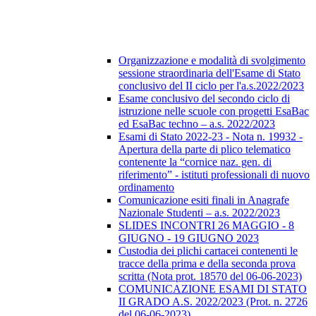
Organizzazione e modalità di svolgimento
sessione straordinaria dell'Esame di Stato
conclusivo del II ciclo per l'a.s.2022/2023
Esame conclusivo del secondo ciclo di
istruzione nelle scuole con progetti EsaBac
ed EsaBac techno – a.s. 2022/2023
Esami di Stato 2022-23 - Nota n. 19932 -
Apertura della parte di plico telematico
contenente la “cornice naz. gen. di
riferimento” - istituti professionali di nuovo
ordinamento
Comunicazione esiti finali in Anagrafe
Nazionale Studenti – a.s. 2022/2023
SLIDES INCONTRI 26 MAGGIO - 8
GIUGNO - 19 GIUGNO 2023
Custodia dei plichi cartacei contenenti le
tracce della prima e della seconda prova
scritta (Nota prot. 18570 del 06-06-2023)
COMUNICAZIONE ESAMI DI STATO
II GRADO A.S. 2022/2023 (Prot. n. 2726
del 06-06-2023)