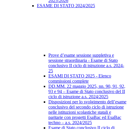
2025-2026
ESAME DI STATO 2024/2025
Prove d’esame sessione suppletiva e
sessione straordinaria - Esame di Stato
conclusivo II ciclo di istruzione a.s. 2024-
25
ESAMI DI STATO 2025 - Elenco
commissioni complete
DD.MM. 22 maggio 2025, nn. 90, 91, 92,
93 e 94 – Esame di Stato conclusivo del II
ciclo di istruzione a.s. 2024/2025
Disposizioni per lo svolgimento dell’esame
conclusivo del secondo ciclo di istruzione
nelle istituzioni scolastiche statali e
paritarie con progetti EsaBac ed EsaBac
techno – a.s. 2024/2025
Esame di Stato conclusivo II ciclo di