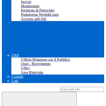
Servizi
Monitoraggi
Richiesta di Patrocinio
Piattaforma Work&Learn
Accesso agli Atti
URP
Ufficio Relazioni con il Pubblico
Orari - Ricevimento
Uffici
Area Riservata
Contatti
Link
Campo di ricerca per le pagine del sito