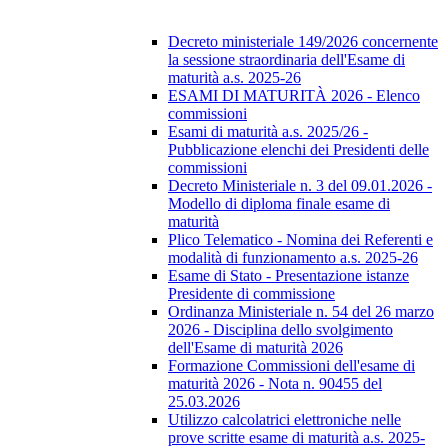
Decreto ministeriale 149/2026 concernente
la sessione straordinaria dell'Esame di
maturità a.s. 2025-26
ESAMI DI MATURITÀ 2026 - Elenco
commissioni
Esami di maturità a.s. 2025/26 -
Pubblicazione elenchi dei Presidenti delle
commissioni
Decreto Ministeriale n. 3 del 09.01.2026 -
Modello di diploma finale esame di
maturità
Plico Telematico - Nomina dei Referenti e
modalità di funzionamento a.s. 2025-26
Esame di Stato - Presentazione istanze
Presidente di commissione
Ordinanza Ministeriale n. 54 del 26 marzo
2026 - Disciplina dello svolgimento
dell'Esame di maturità 2026
Formazione Commissioni dell'esame di
maturità 2026 - Nota n. 90455 del
25.03.2026
Utilizzo calcolatrici elettroniche nelle
prove scritte esame di maturità a.s. 2025-