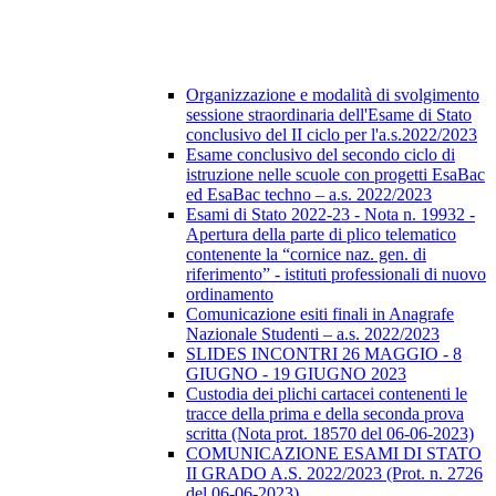
Organizzazione e modalità di svolgimento
sessione straordinaria dell'Esame di Stato
conclusivo del II ciclo per l'a.s.2022/2023
Esame conclusivo del secondo ciclo di
istruzione nelle scuole con progetti EsaBac
ed EsaBac techno – a.s. 2022/2023
Esami di Stato 2022-23 - Nota n. 19932 -
Apertura della parte di plico telematico
contenente la “cornice naz. gen. di
riferimento” - istituti professionali di nuovo
ordinamento
Comunicazione esiti finali in Anagrafe
Nazionale Studenti – a.s. 2022/2023
SLIDES INCONTRI 26 MAGGIO - 8
GIUGNO - 19 GIUGNO 2023
Custodia dei plichi cartacei contenenti le
tracce della prima e della seconda prova
scritta (Nota prot. 18570 del 06-06-2023)
COMUNICAZIONE ESAMI DI STATO
II GRADO A.S. 2022/2023 (Prot. n. 2726
del 06-06-2023)