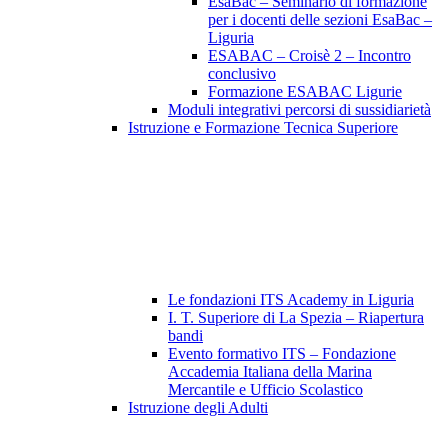
EsaBac – Seminario di formazione
per i docenti delle sezioni EsaBac –
Liguria
ESABAC – Croisè 2 – Incontro
conclusivo
Formazione ESABAC Ligurie
Moduli integrativi percorsi di sussidiarietà
Istruzione e Formazione Tecnica Superiore
Le fondazioni ITS Academy in Liguria
I. T. Superiore di La Spezia – Riapertura
bandi
Evento formativo ITS – Fondazione
Accademia Italiana della Marina
Mercantile e Ufficio Scolastico
Istruzione degli Adulti