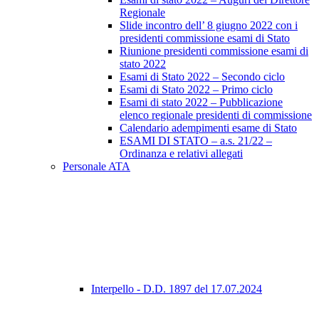
Regionale
Slide incontro dell’ 8 giugno 2022 con i
presidenti commissione esami di Stato
Riunione presidenti commissione esami di
stato 2022
Esami di Stato 2022 – Secondo ciclo
Esami di Stato 2022 – Primo ciclo
Esami di stato 2022 – Pubblicazione
elenco regionale presidenti di commissione
Calendario adempimenti esame di Stato
ESAMI DI STATO – a.s. 21/22 –
Ordinanza e relativi allegati
Personale ATA
Interpello - D.D. 1897 del 17.07.2024