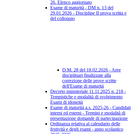
26. Elenco aggiornato
Esame di maturità - DM n. 13 del
29.01.2026 - Discipline II prova scritta e
del colloquio
D.M. 28 del 18.02.2026 - Aree
disciplinari finalizzate alla
correzione delle prove scritte
dell'Esame di maturità
Decreto ministeriale 11.11.2025 n. 218 -
Tempistiche e modalità di svolgimento
Esami di idoneità
Esame di maturità a.s. 2025-26 - Candidati
interni ed esterni - Termini e modalità di
presentazione domande di partecipazione
Ordinanza relativa al calendario delle
festività e degli esami - anno scolastico