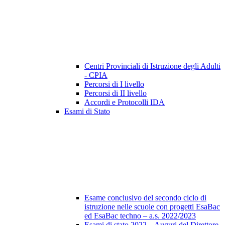
Centri Provinciali di Istruzione degli Adulti
- CPIA
Percorsi di I livello
Percorsi di II livello
Accordi e Protocolli IDA
Esami di Stato
Esame conclusivo del secondo ciclo di
istruzione nelle scuole con progetti EsaBac
ed EsaBac techno – a.s. 2022/2023
Esami di stato 2022 – Auguri del Direttore