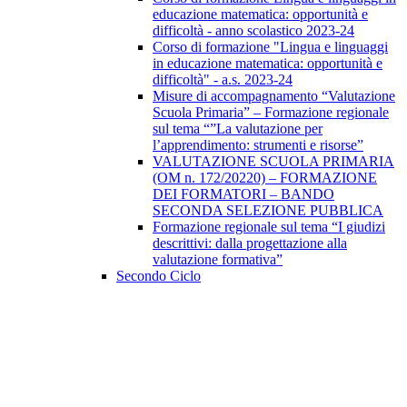
educazione matematica: opportunità e
difficoltà - anno scolastico 2023-24
Corso di formazione "Lingua e linguaggi
in educazione matematica: opportunità e
difficoltà" - a.s. 2023-24
Misure di accompagnamento “Valutazione
Scuola Primaria” – Formazione regionale
sul tema “”La valutazione per
l’apprendimento: strumenti e risorse”
VALUTAZIONE SCUOLA PRIMARIA
(OM n. 172/20220) – FORMAZIONE
DEI FORMATORI – BANDO
SECONDA SELEZIONE PUBBLICA
Formazione regionale sul tema “I giudizi
descrittivi: dalla progettazione alla
valutazione formativa”
Secondo Ciclo