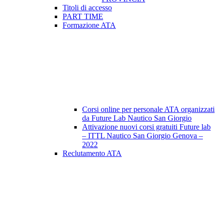
Titoli di accesso
PART TIME
Formazione ATA
Corsi online per personale ATA organizzati
da Future Lab Nautico San Giorgio
Attivazione nuovi corsi gratuiti Future lab
– ITTL Nautico San Giorgio Genova –
2022
Reclutamento ATA