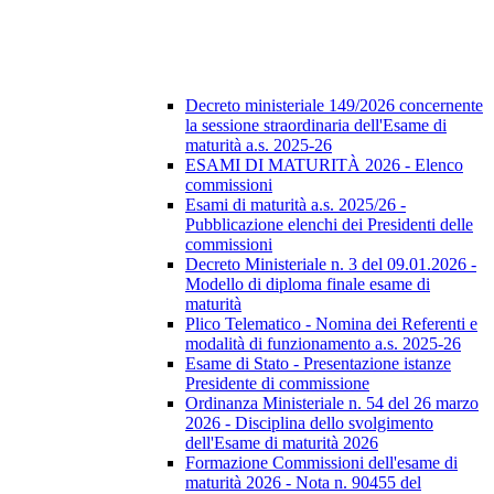
Decreto ministeriale 149/2026 concernente
la sessione straordinaria dell'Esame di
maturità a.s. 2025-26
ESAMI DI MATURITÀ 2026 - Elenco
commissioni
Esami di maturità a.s. 2025/26 -
Pubblicazione elenchi dei Presidenti delle
commissioni
Decreto Ministeriale n. 3 del 09.01.2026 -
Modello di diploma finale esame di
maturità
Plico Telematico - Nomina dei Referenti e
modalità di funzionamento a.s. 2025-26
Esame di Stato - Presentazione istanze
Presidente di commissione
Ordinanza Ministeriale n. 54 del 26 marzo
2026 - Disciplina dello svolgimento
dell'Esame di maturità 2026
Formazione Commissioni dell'esame di
maturità 2026 - Nota n. 90455 del