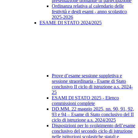
presentazione domande di partecipazione
Ordinanza relativa al calendario delle
festività e degli esami - anno scolastico
2025-2026
ESAME DI STATO 2024/2025
Prove d’esame sessione suppletiva e
sessione straordinaria - Esame di Stato
conclusivo II ciclo di istruzione a.s. 2024-
25
ESAMI DI STATO 2025 - Elenco
commissioni complete
DD.MM. 22 maggio 2025, nn. 90, 91, 92,
93 e 94 – Esame di Stato conclusivo del II
ciclo di istruzione a.s. 2024/2025
Disposizioni per lo svolgimento dell’esame
conclusivo del secondo ciclo di istruzione
nelle istituzioni scolastiche statali e