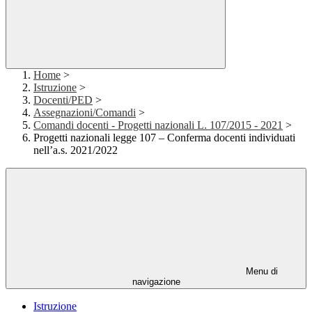
Home
>
Istruzione
>
Docenti/PED
>
Assegnazioni/Comandi
>
Comandi docenti - Progetti nazionali L. 107/2015 - 2021
>
Progetti nazionali legge 107 – Conferma docenti individuati
nell’a.s. 2021/2022
Menu di
navigazione
Istruzione