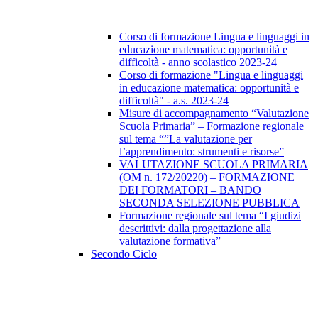
Corso di formazione Lingua e linguaggi in
educazione matematica: opportunità e
difficoltà - anno scolastico 2023-24
Corso di formazione "Lingua e linguaggi
in educazione matematica: opportunità e
difficoltà" - a.s. 2023-24
Misure di accompagnamento “Valutazione
Scuola Primaria” – Formazione regionale
sul tema “”La valutazione per
l’apprendimento: strumenti e risorse”
VALUTAZIONE SCUOLA PRIMARIA
(OM n. 172/20220) – FORMAZIONE
DEI FORMATORI – BANDO
SECONDA SELEZIONE PUBBLICA
Formazione regionale sul tema “I giudizi
descrittivi: dalla progettazione alla
valutazione formativa”
Secondo Ciclo