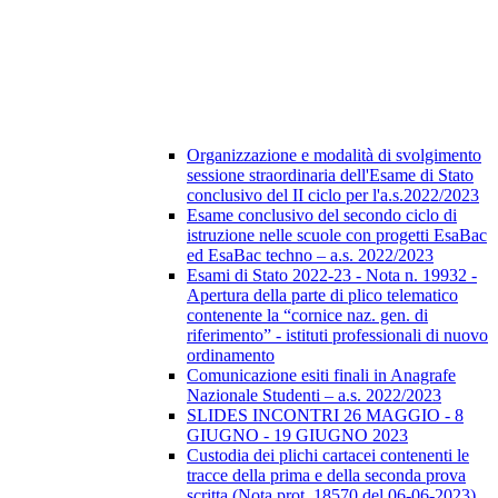
Organizzazione e modalità di svolgimento
sessione straordinaria dell'Esame di Stato
conclusivo del II ciclo per l'a.s.2022/2023
Esame conclusivo del secondo ciclo di
istruzione nelle scuole con progetti EsaBac
ed EsaBac techno – a.s. 2022/2023
Esami di Stato 2022-23 - Nota n. 19932 -
Apertura della parte di plico telematico
contenente la “cornice naz. gen. di
riferimento” - istituti professionali di nuovo
ordinamento
Comunicazione esiti finali in Anagrafe
Nazionale Studenti – a.s. 2022/2023
SLIDES INCONTRI 26 MAGGIO - 8
GIUGNO - 19 GIUGNO 2023
Custodia dei plichi cartacei contenenti le
tracce della prima e della seconda prova
scritta (Nota prot. 18570 del 06-06-2023)