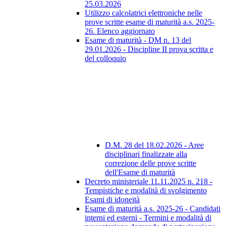
25.03.2026
Utilizzo calcolatrici elettroniche nelle
prove scritte esame di maturità a.s. 2025-
26. Elenco aggiornato
Esame di maturità - DM n. 13 del
29.01.2026 - Discipline II prova scritta e
del colloquio
D.M. 28 del 18.02.2026 - Aree
disciplinari finalizzate alla
correzione delle prove scritte
dell'Esame di maturità
Decreto ministeriale 11.11.2025 n. 218 -
Tempistiche e modalità di svolgimento
Esami di idoneità
Esame di maturità a.s. 2025-26 - Candidati
interni ed esterni - Termini e modalità di