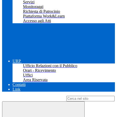
Servizi
Monitoraggi
Richiesta di Patrocinio
Piattaforma Work&Learn
Accesso agli Atti
URP
Ufficio Relazioni con il Pubblico
Orari - Ricevimento
Uffici
Area Riservata
Contatti
Link
Campo di ricerca per le pagine del sito