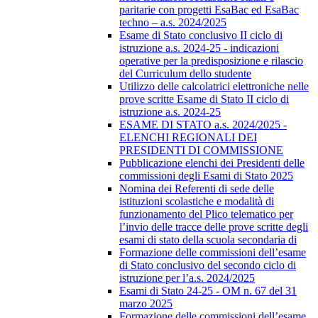
paritarie con progetti EsaBac ed EsaBac
techno – a.s. 2024/2025
Esame di Stato conclusivo II ciclo di
istruzione a.s. 2024-25 - indicazioni
operative per la predisposizione e rilascio
del Curriculum dello studente
Utilizzo delle calcolatrici elettroniche nelle
prove scritte Esame di Stato II ciclo di
istruzione a.s. 2024-25
ESAME DI STATO a.s. 2024/2025 -
ELENCHI REGIONALI DEI
PRESIDENTI DI COMMISSIONE
Pubblicazione elenchi dei Presidenti delle
commissioni degli Esami di Stato 2025
Nomina dei Referenti di sede delle
istituzioni scolastiche e modalità di
funzionamento del Plico telematico per
l’invio delle tracce delle prove scritte degli
esami di stato della scuola secondaria di
Formazione delle commissioni dell’esame
di Stato conclusivo del secondo ciclo di
istruzione per l’a.s. 2024/2025
Esami di Stato 24-25 - OM n. 67 del 31
marzo 2025
Formazione delle commissioni dell’esame