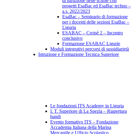
di istruzione nelle scuole con
progetti EsaBac ed EsaBac techno –
a.s. 2022/2023
EsaBac – Seminario di formazione
per i docenti delle sezioni EsaBac –
Liguria
ESABAC – Croisè 2 – Incontro
conclusivo
Formazione ESABAC Ligurie
Moduli integrativi percorsi di sussidiarietà
Istruzione e Formazione Tecnica Superiore
Le fondazioni ITS Academy in Liguria
I. T. Superiore di La Spezia – Riapertura
bandi
Evento formativo ITS – Fondazione
Accademia Italiana della Marina
Mercantile e Ufficio Scolastico