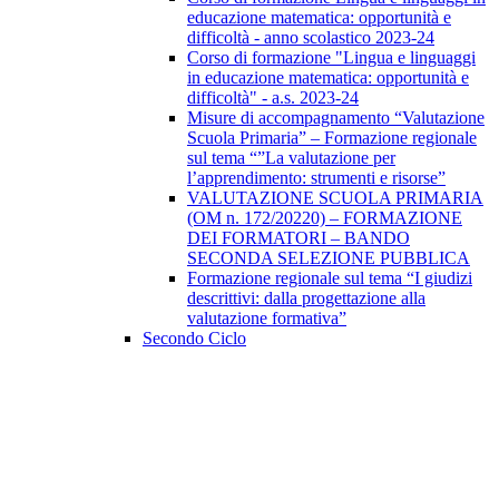
educazione matematica: opportunità e
difficoltà - anno scolastico 2023-24
Corso di formazione "Lingua e linguaggi
in educazione matematica: opportunità e
difficoltà" - a.s. 2023-24
Misure di accompagnamento “Valutazione
Scuola Primaria” – Formazione regionale
sul tema “”La valutazione per
l’apprendimento: strumenti e risorse”
VALUTAZIONE SCUOLA PRIMARIA
(OM n. 172/20220) – FORMAZIONE
DEI FORMATORI – BANDO
SECONDA SELEZIONE PUBBLICA
Formazione regionale sul tema “I giudizi
descrittivi: dalla progettazione alla
valutazione formativa”
Secondo Ciclo