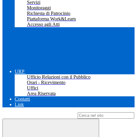
Servizi
Monitoraggi
Richiesta di Patrocinio
Piattaforma Work&Learn
Accesso agli Atti
URP
Ufficio Relazioni con il Pubblico
Orari - Ricevimento
Uffici
Area Riservata
Contatti
Link
Campo di ricerca per le pagine del sito