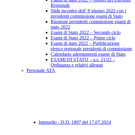
Regionale
Slide incontro dell’ 8 giugno 2022 con i
presidenti commissione esami di Stato
Riunione presidenti commissione esami di
stato 2022
Esami di Stato 2022 – Secondo ciclo
Esami di Stato 2022 – Primo ciclo
Esami di stato 2022 – Pubblicazione
elenco regionale presidenti di commissione
Calendario adempimenti esame di Stato
ESAMI DI STATO – a.s. 21/22 –
Ordinanza e relativi allegati
Personale ATA
Interpello - D.D. 1897 del 17.07.2024