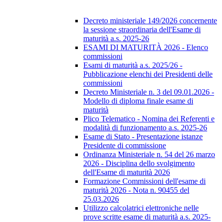
Decreto ministeriale 149/2026 concernente
la sessione straordinaria dell'Esame di
maturità a.s. 2025-26
ESAMI DI MATURITÀ 2026 - Elenco
commissioni
Esami di maturità a.s. 2025/26 -
Pubblicazione elenchi dei Presidenti delle
commissioni
Decreto Ministeriale n. 3 del 09.01.2026 -
Modello di diploma finale esame di
maturità
Plico Telematico - Nomina dei Referenti e
modalità di funzionamento a.s. 2025-26
Esame di Stato - Presentazione istanze
Presidente di commissione
Ordinanza Ministeriale n. 54 del 26 marzo
2026 - Disciplina dello svolgimento
dell'Esame di maturità 2026
Formazione Commissioni dell'esame di
maturità 2026 - Nota n. 90455 del
25.03.2026
Utilizzo calcolatrici elettroniche nelle
prove scritte esame di maturità a.s. 2025-