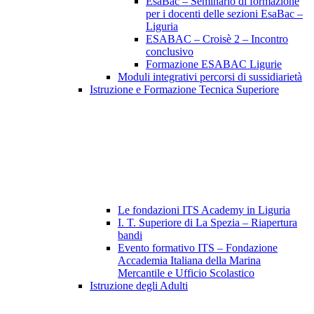
EsaBac – Seminario di formazione
per i docenti delle sezioni EsaBac –
Liguria
ESABAC – Croisè 2 – Incontro
conclusivo
Formazione ESABAC Ligurie
Moduli integrativi percorsi di sussidiarietà
Istruzione e Formazione Tecnica Superiore
Le fondazioni ITS Academy in Liguria
I. T. Superiore di La Spezia – Riapertura
bandi
Evento formativo ITS – Fondazione
Accademia Italiana della Marina
Mercantile e Ufficio Scolastico
Istruzione degli Adulti