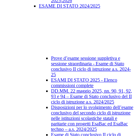
2025-2026
ESAME DI STATO 2024/2025
Prove d’esame sessione suppletiva e
sessione straordinaria - Esame di Stato
conclusivo II ciclo di istruzione a.s. 2024-
25
ESAMI DI STATO 2025 - Elenco
commissioni complete
DD.MM. 22 maggio 2025, nn. 90, 91, 92,
93 e 94 – Esame di Stato conclusivo del II
ciclo di istruzione a.s. 2024/2025
Disposizioni per lo svolgimento dell’esame
conclusivo del secondo ciclo di istruzione
nelle istituzioni scolastiche statali e
paritarie con progetti EsaBac ed EsaBac
techno – a.s. 2024/2025
Esame di Stato conclusivo II ciclo di