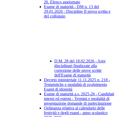
26. Elenco aggiornato
Esame di maturità - DM n. 13 del
29.01.2026 - Discipline II prova scritta e
del colloquio
D.M. 28 del 18.02.2026 - Aree
disciplinari finalizzate alla
correzione delle prove scritte
dell'Esame di maturità
Decreto ministeriale 11.11.2025 n. 218 -
Tempistiche e modalità di svolgimento
Esami di idoneità
Esame di maturità a.s. 2025-26 - Candidati
interni ed esterni - Termini e modalità di
presentazione domande di partecipazione
Ordinanza relativa al calendario delle
festività e degli esami - anno scolastico