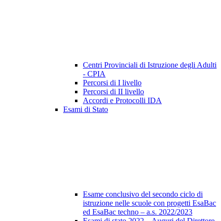
Centri Provinciali di Istruzione degli Adulti
- CPIA
Percorsi di I livello
Percorsi di II livello
Accordi e Protocolli IDA
Esami di Stato
Esame conclusivo del secondo ciclo di
istruzione nelle scuole con progetti EsaBac
ed EsaBac techno – a.s. 2022/2023
Esami di stato 2022 – Auguri del Direttore