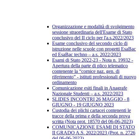
Organizzazione e modalità di svolgimento
sessione straordinaria dell'Esame di Stato
conclusivo del II ciclo per l'a.s.2022/2023
Esame conclusivo del secondo ciclo di
istruzione nelle scuole con progetti EsaBac
ed EsaBac techno – a.s. 2022/2023
Esami di Stato 2022-23 - Nota n. 19932 -
Apertura della parte di plico telematico
contenente la “cornice naz. gen. di
riferimento” - istituti professionali di nuovo
ordinamento
Comunicazione esiti finali in Anagrafe
Nazionale Studenti – a.s. 2022/2023
SLIDES INCONTRI 26 MAGGIO - 8
GIUGNO - 19 GIUGNO 2023
Custodia dei plichi cartacei contenenti le
tracce della prima e della seconda prova
scritta (Nota prot. 18570 del 06-06-2023)
COMUNICAZIONE ESAMI DI STATO
II GRADO A.S. 2022/2023 (Prot. n. 2726
del 06-06-2023)