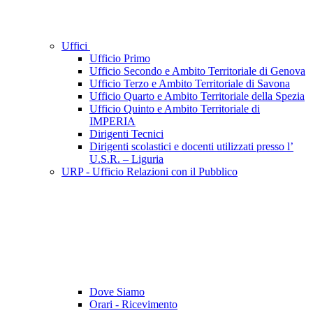
Uffici
Ufficio Primo
Ufficio Secondo e Ambito Territoriale di Genova
Ufficio Terzo e Ambito Territoriale di Savona
Ufficio Quarto e Ambito Territoriale della Spezia
Ufficio Quinto e Ambito Territoriale di
IMPERIA
Dirigenti Tecnici
Dirigenti scolastici e docenti utilizzati presso l’
U.S.R. – Liguria
URP - Ufficio Relazioni con il Pubblico
Dove Siamo
Orari - Ricevimento