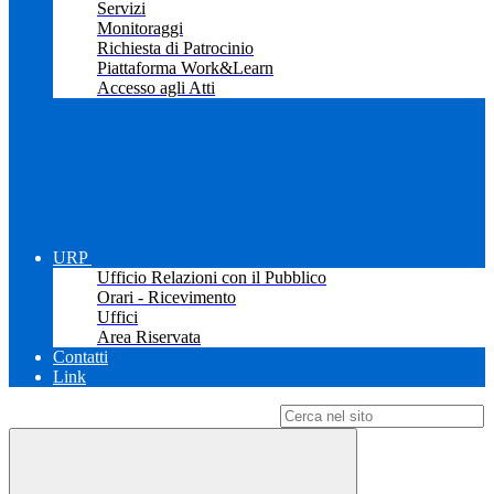
Servizi
Monitoraggi
Richiesta di Patrocinio
Piattaforma Work&Learn
Accesso agli Atti
URP
Ufficio Relazioni con il Pubblico
Orari - Ricevimento
Uffici
Area Riservata
Contatti
Link
Campo di ricerca per le pagine del sito