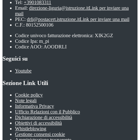
Tel:
+3901083311
Email:
direzione-liguria@istruzione.it
Link per inviare una
mail
PEC:
drli@postacert.istruzione.it
Link per inviare una mail
C.F.: 80152500106
Codice univoco fatturazione elettronica: XIK2GZ
Codice Ipa: m_pi
Codice AOO: AOODRLI
Seguici su
Youtube
Sezione Link Utili
Cookie policy
Note legali
Informativa Privacy
Ufficio Relazioni con il Pubblico
Dichiarazione di accessibilità
Obiettivi di accessibilità
Whistleblowing
Gestione consensi cookie
Amministrazione trasparente