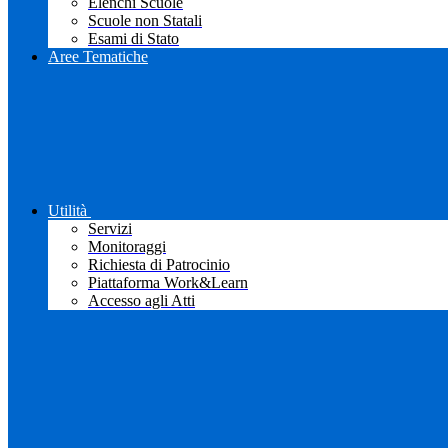
Elenchi Scuole
Scuole non Statali
Esami di Stato
Aree Tematiche
Utilità
Servizi
Monitoraggi
Richiesta di Patrocinio
Piattaforma Work&Learn
Accesso agli Atti