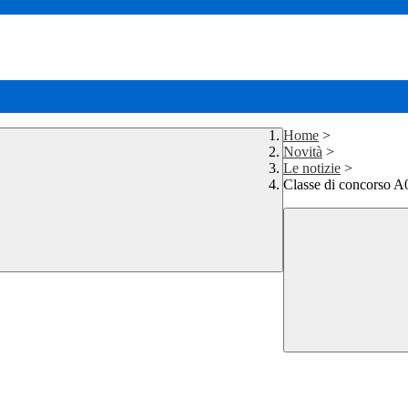
Home
>
Novità
>
Le notizie
>
Classe di concorso A