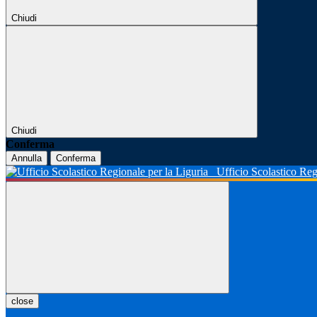
Chiudi
Chiudi
Conferma
Annulla
Conferma
Ufficio Scolastico Reg
close