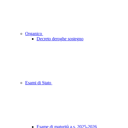
Organico
Decreto deroghe sostegno
Esami di Stato
Esame di maturità a.s. 2025-2026