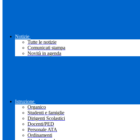
Notizie
Tutte le notizie
Comunicati stampa
Novità in agenda
Istruzione
Organico
Studenti e famiglie
Dirigenti Scolastici
Docenti/PED
Personale ATA
Ordinamenti