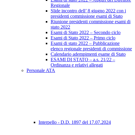
Regionale
Slide incontro dell’ 8 giugno 2022 con i
presidenti commissione esami di Stato
Riunione presidenti commissione esami di
stato 2022
Esami di Stato 2022 – Secondo ciclo
Esami di Stato 2022 – Primo ciclo
Esami di stato 2022 – Pubblicazione
elenco regionale presidenti di commissione
Calendario adempimenti esame di Stato
ESAMI DI STATO – a.s. 21/22 –
Ordinanza e relativi allegati
Personale ATA
Interpello - D.D. 1897 del 17.07.2024