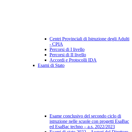
Centri Provinciali di Istruzione degli Adulti
- CPIA
Percorsi di I livello
Percorsi di II livello
Accordi e Protocolli IDA
Esami di Stato
Esame conclusivo del secondo ciclo di
istruzione nelle scuole con progetti EsaBac
ed EsaBac techno – a.s. 2022/2023
Esami di stato 2022 – Auguri del Direttore