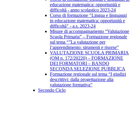
educazione matematica: opportunità e
difficoltà - anno scolastico 2023-24
Corso di formazione "Lingua e linguaggi
in educazione matematica: opportunità e
difficoltà" - a.s. 2023-24
Misure di accompagnamento “Valutazione
Scuola Primaria” – Formazione regionale
sul tema “”La valutazione per
l’apprendimento: strumenti e risorse”
VALUTAZIONE SCUOLA PRIMARIA
(OM n. 172/20220) – FORMAZIONE
DEI FORMATORI – BANDO
SECONDA SELEZIONE PUBBLICA
Formazione regionale sul tema “I giudizi
descrittivi: dalla progettazione alla
valutazione formativa”
Secondo Ciclo