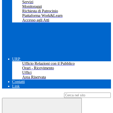
Servizi
Monitoraggi
Richiesta di Patrocinio
Piattaforma Work&Learn
Accesso agli Atti
URP
Ufficio Relazioni con il Pubblico
Orari - Ricevimento
Uffici
Area Riservata
Contatti
Link
Campo di ricerca per le pagine del sito