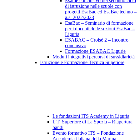
Esame conclusivo del secondo ciclo
di istruzione nelle scuole con
progetti EsaBac ed EsaBac techno –
a.s. 2022/2023
EsaBac – Seminario di formazione
per i docenti delle sezioni EsaBac –
Liguria
ESABAC – Croisè 2 – Incontro
conclusivo
Formazione ESABAC Ligurie
Moduli integrativi percorsi di sussidiarietà
Istruzione e Formazione Tecnica Superiore
Le fondazioni ITS Academy in Liguria
I. T. Superiore di La Spezia – Riapertura
bandi
Evento formativo ITS – Fondazione
Accademia Italiana della Marina