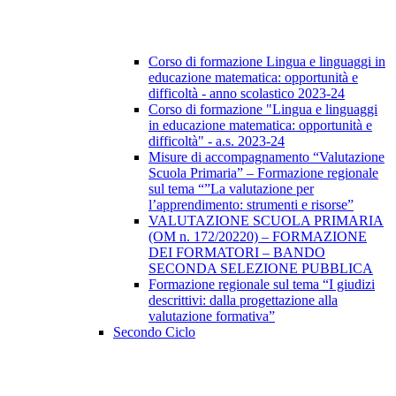
Corso di formazione Lingua e linguaggi in
educazione matematica: opportunità e
difficoltà - anno scolastico 2023-24
Corso di formazione "Lingua e linguaggi
in educazione matematica: opportunità e
difficoltà" - a.s. 2023-24
Misure di accompagnamento “Valutazione
Scuola Primaria” – Formazione regionale
sul tema “”La valutazione per
l’apprendimento: strumenti e risorse”
VALUTAZIONE SCUOLA PRIMARIA
(OM n. 172/20220) – FORMAZIONE
DEI FORMATORI – BANDO
SECONDA SELEZIONE PUBBLICA
Formazione regionale sul tema “I giudizi
descrittivi: dalla progettazione alla
valutazione formativa”
Secondo Ciclo