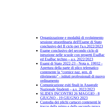
Organizzazione e modalità di svolgimento
sessione straordinaria dell'Esame di Stato
conclusivo del II ciclo per l'a.s.2022/2023
Esame conclusivo del secondo ciclo di
istruzione nelle scuole con progetti EsaBac
ed EsaBac techno – a.s. 2022/2023
Esami di Stato 2022-23 - Nota n. 19932 -
Apertura della parte di plico telematico
contenente la “cornice naz. gen. di
riferimento” - istituti professionali di nuovo
ordinamento
Comunicazione esiti finali in Anagrafe
Nazionale Studenti – a.s. 2022/2023
SLIDES INCONTRI 26 MAGGIO - 8
GIUGNO - 19 GIUGNO 2023
Custodia dei plichi cartacei contenenti le
tracce della prima e della seconda prova