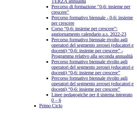
TERZA annualità
Percorso di formazione "0-6: insieme per
crescere"
Percorso formativo biennale - 0-6: insieme
per crescere
Corso “0-6: insieme per crescere”:
aggiornamento calendario a.s. 2022-23
Percorso formativo biennale rivolto agli
operatori del segmento zerosei (educatori e
docenti) “0-6: insieme per crescere” -
Programma relativo alla seconda annualità
Percorso formativo biennale rivolto agli
operatori del segmento zerosei (educatori e
docenti) “0-6: insieme per crescere”
Percorso formativo biennale rivolto agli
operatori del segmento zerosei (educatori e
docenti) “0-6: insieme per crescere”
Linee pedagogiche per il sistema integrato
0 – 6
Primo Ciclo