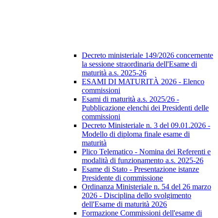
Decreto ministeriale 149/2026 concernente
la sessione straordinaria dell'Esame di
maturità a.s. 2025-26
ESAMI DI MATURITÀ 2026 - Elenco
commissioni
Esami di maturità a.s. 2025/26 -
Pubblicazione elenchi dei Presidenti delle
commissioni
Decreto Ministeriale n. 3 del 09.01.2026 -
Modello di diploma finale esame di
maturità
Plico Telematico - Nomina dei Referenti e
modalità di funzionamento a.s. 2025-26
Esame di Stato - Presentazione istanze
Presidente di commissione
Ordinanza Ministeriale n. 54 del 26 marzo
2026 - Disciplina dello svolgimento
dell'Esame di maturità 2026
Formazione Commissioni dell'esame di