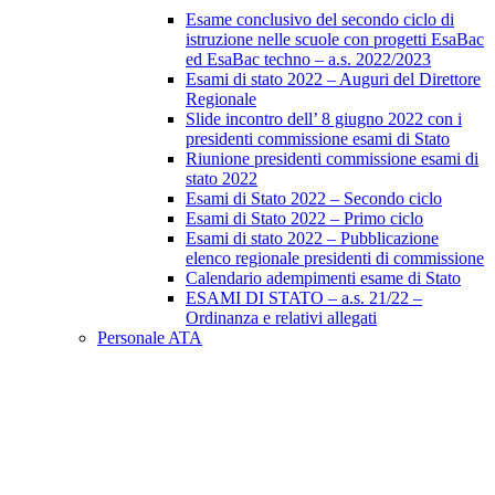
Esame conclusivo del secondo ciclo di
istruzione nelle scuole con progetti EsaBac
ed EsaBac techno – a.s. 2022/2023
Esami di stato 2022 – Auguri del Direttore
Regionale
Slide incontro dell’ 8 giugno 2022 con i
presidenti commissione esami di Stato
Riunione presidenti commissione esami di
stato 2022
Esami di Stato 2022 – Secondo ciclo
Esami di Stato 2022 – Primo ciclo
Esami di stato 2022 – Pubblicazione
elenco regionale presidenti di commissione
Calendario adempimenti esame di Stato
ESAMI DI STATO – a.s. 21/22 –
Ordinanza e relativi allegati
Personale ATA