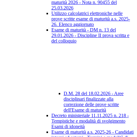
maturità 2026 - Nota n. 90455 del
25.03.2026
Utilizzo calcolatrici elettroniche nelle
prove scritte esame di maturità a.s. 2025-
26. Elenco aggiornato
Esame di maturità - DM n. 13 del
29.01.2026 - Discipline II prova scritta e
del colloquio
D.M. 28 del 18.02.2026 - Aree
disciplinari finalizzate alla
correzione delle prove scritte
dell'Esame di maturità
Decreto ministeriale 11.11.2025 n. 218 -
Tempistiche e modalità di svolgimento
Esami di idoneità
Esame di maturità a.s. 2025-26 - Candidati