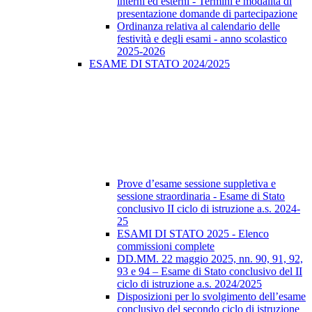
interni ed esterni - Termini e modalità di
presentazione domande di partecipazione
Ordinanza relativa al calendario delle
festività e degli esami - anno scolastico
2025-2026
ESAME DI STATO 2024/2025
Prove d’esame sessione suppletiva e
sessione straordinaria - Esame di Stato
conclusivo II ciclo di istruzione a.s. 2024-
25
ESAMI DI STATO 2025 - Elenco
commissioni complete
DD.MM. 22 maggio 2025, nn. 90, 91, 92,
93 e 94 – Esame di Stato conclusivo del II
ciclo di istruzione a.s. 2024/2025
Disposizioni per lo svolgimento dell’esame
conclusivo del secondo ciclo di istruzione