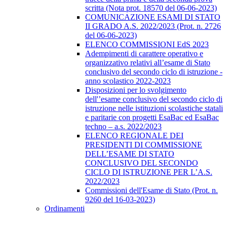
scritta (Nota prot. 18570 del 06-06-2023)
COMUNICAZIONE ESAMI DI STATO
II GRADO A.S. 2022/2023 (Prot. n. 2726
del 06-06-2023)
ELENCO COMMISSIONI EdS 2023
Adempimenti di carattere operativo e
organizzativo relativi all’esame di Stato
conclusivo del secondo ciclo di istruzione -
anno scolastico 2022-2023
Disposizioni per lo svolgimento
dell'’esame conclusivo del secondo ciclo di
istruzione nelle istituzioni scolastiche statali
e paritarie con progetti EsaBac ed EsaBac
techno – a.s. 2022/2023
ELENCO REGIONALE DEI
PRESIDENTI DI COMMISSIONE
DELL’ESAME DI STATO
CONCLUSIVO DEL SECONDO
CICLO DI ISTRUZIONE PER L’A.S.
2022/2023
Commissioni dell'Esame di Stato (Prot. n.
9260 del 16-03-2023)
Ordinamenti