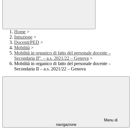
Home
>
Istruzione
>
Docenti/PED
>
Mobilità
>
Mobilità in organico di fatto del personale docente –
Secondaria II°. – a.s. 2021/22 – Genova
>
Mobilità in organico di fatto del personale docente –
Secondaria II – a.s. 2021/22 – Genova
Menu di
navigazione