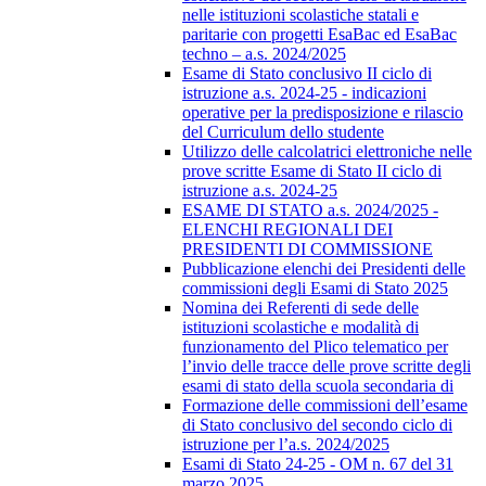
nelle istituzioni scolastiche statali e
paritarie con progetti EsaBac ed EsaBac
techno – a.s. 2024/2025
Esame di Stato conclusivo II ciclo di
istruzione a.s. 2024-25 - indicazioni
operative per la predisposizione e rilascio
del Curriculum dello studente
Utilizzo delle calcolatrici elettroniche nelle
prove scritte Esame di Stato II ciclo di
istruzione a.s. 2024-25
ESAME DI STATO a.s. 2024/2025 -
ELENCHI REGIONALI DEI
PRESIDENTI DI COMMISSIONE
Pubblicazione elenchi dei Presidenti delle
commissioni degli Esami di Stato 2025
Nomina dei Referenti di sede delle
istituzioni scolastiche e modalità di
funzionamento del Plico telematico per
l’invio delle tracce delle prove scritte degli
esami di stato della scuola secondaria di
Formazione delle commissioni dell’esame
di Stato conclusivo del secondo ciclo di
istruzione per l’a.s. 2024/2025
Esami di Stato 24-25 - OM n. 67 del 31
marzo 2025