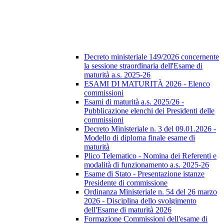
Decreto ministeriale 149/2026 concernente
la sessione straordinaria dell'Esame di
maturità a.s. 2025-26
ESAMI DI MATURITÀ 2026 - Elenco
commissioni
Esami di maturità a.s. 2025/26 -
Pubblicazione elenchi dei Presidenti delle
commissioni
Decreto Ministeriale n. 3 del 09.01.2026 -
Modello di diploma finale esame di
maturità
Plico Telematico - Nomina dei Referenti e
modalità di funzionamento a.s. 2025-26
Esame di Stato - Presentazione istanze
Presidente di commissione
Ordinanza Ministeriale n. 54 del 26 marzo
2026 - Disciplina dello svolgimento
dell'Esame di maturità 2026
Formazione Commissioni dell'esame di