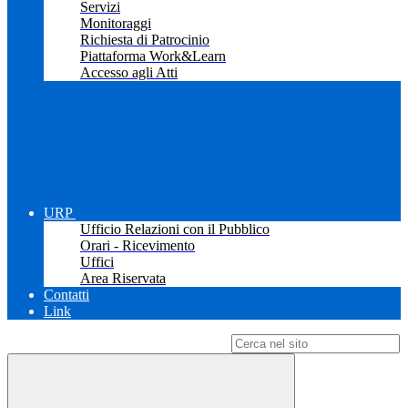
Servizi
Monitoraggi
Richiesta di Patrocinio
Piattaforma Work&Learn
Accesso agli Atti
URP
Ufficio Relazioni con il Pubblico
Orari - Ricevimento
Uffici
Area Riservata
Contatti
Link
Campo di ricerca per le pagine del sito