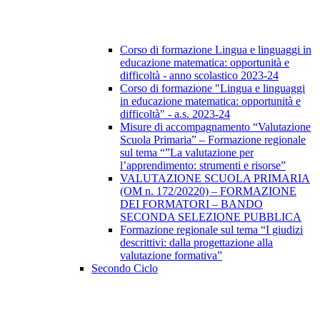
Corso di formazione Lingua e linguaggi in
educazione matematica: opportunità e
difficoltà - anno scolastico 2023-24
Corso di formazione "Lingua e linguaggi
in educazione matematica: opportunità e
difficoltà" - a.s. 2023-24
Misure di accompagnamento “Valutazione
Scuola Primaria” – Formazione regionale
sul tema “”La valutazione per
l’apprendimento: strumenti e risorse”
VALUTAZIONE SCUOLA PRIMARIA
(OM n. 172/20220) – FORMAZIONE
DEI FORMATORI – BANDO
SECONDA SELEZIONE PUBBLICA
Formazione regionale sul tema “I giudizi
descrittivi: dalla progettazione alla
valutazione formativa”
Secondo Ciclo