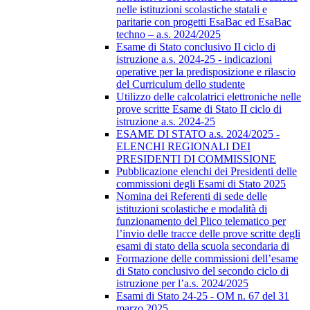
nelle istituzioni scolastiche statali e
paritarie con progetti EsaBac ed EsaBac
techno – a.s. 2024/2025
Esame di Stato conclusivo II ciclo di
istruzione a.s. 2024-25 - indicazioni
operative per la predisposizione e rilascio
del Curriculum dello studente
Utilizzo delle calcolatrici elettroniche nelle
prove scritte Esame di Stato II ciclo di
istruzione a.s. 2024-25
ESAME DI STATO a.s. 2024/2025 -
ELENCHI REGIONALI DEI
PRESIDENTI DI COMMISSIONE
Pubblicazione elenchi dei Presidenti delle
commissioni degli Esami di Stato 2025
Nomina dei Referenti di sede delle
istituzioni scolastiche e modalità di
funzionamento del Plico telematico per
l’invio delle tracce delle prove scritte degli
esami di stato della scuola secondaria di
Formazione delle commissioni dell’esame
di Stato conclusivo del secondo ciclo di
istruzione per l’a.s. 2024/2025
Esami di Stato 24-25 - OM n. 67 del 31
marzo 2025