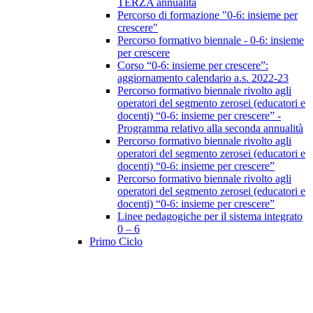
TERZA annualità
Percorso di formazione "0-6: insieme per
crescere"
Percorso formativo biennale - 0-6: insieme
per crescere
Corso “0-6: insieme per crescere”:
aggiornamento calendario a.s. 2022-23
Percorso formativo biennale rivolto agli
operatori del segmento zerosei (educatori e
docenti) “0-6: insieme per crescere” -
Programma relativo alla seconda annualità
Percorso formativo biennale rivolto agli
operatori del segmento zerosei (educatori e
docenti) “0-6: insieme per crescere”
Percorso formativo biennale rivolto agli
operatori del segmento zerosei (educatori e
docenti) “0-6: insieme per crescere”
Linee pedagogiche per il sistema integrato
0 – 6
Primo Ciclo