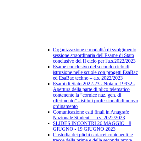
Organizzazione e modalità di svolgimento
sessione straordinaria dell'Esame di Stato
conclusivo del II ciclo per l'a.s.2022/2023
Esame conclusivo del secondo ciclo di
istruzione nelle scuole con progetti EsaBac
ed EsaBac techno – a.s. 2022/2023
Esami di Stato 2022-23 - Nota n. 19932 -
Apertura della parte di plico telematico
contenente la “cornice naz. gen. di
riferimento” - istituti professionali di nuovo
ordinamento
Comunicazione esiti finali in Anagrafe
Nazionale Studenti – a.s. 2022/2023
SLIDES INCONTRI 26 MAGGIO - 8
GIUGNO - 19 GIUGNO 2023
Custodia dei plichi cartacei contenenti le
tracce della prima e della seconda prova