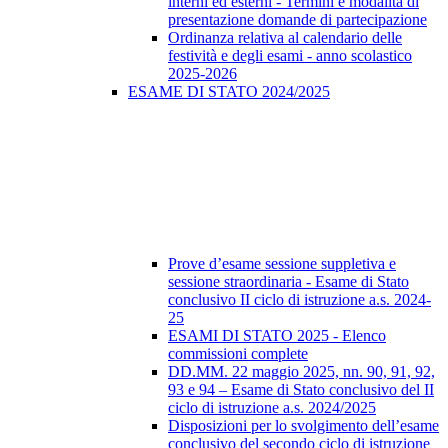
interni ed esterni - Termini e modalità di
presentazione domande di partecipazione
Ordinanza relativa al calendario delle
festività e degli esami - anno scolastico
2025-2026
ESAME DI STATO 2024/2025
Prove d’esame sessione suppletiva e
sessione straordinaria - Esame di Stato
conclusivo II ciclo di istruzione a.s. 2024-
25
ESAMI DI STATO 2025 - Elenco
commissioni complete
DD.MM. 22 maggio 2025, nn. 90, 91, 92,
93 e 94 – Esame di Stato conclusivo del II
ciclo di istruzione a.s. 2024/2025
Disposizioni per lo svolgimento dell’esame
conclusivo del secondo ciclo di istruzione