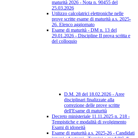
maturità 2026 - Nota n. 90455 del
25.03.2026
Utilizzo calcolatrici elettroniche nelle
prove scritte esame di maturità a.s. 2025-
26. Elenco aggiornato
Esame di maturità - DM n. 13 del
29.01.2026 - Discipline II prova scritta e
del colloquio
D.M. 28 del 18.02.2026 - Aree
disciplinari finalizzate alla
correzione delle prove scritte
dell'Esame di maturità
Decreto ministeriale 11.11.2025 n. 218 -
Tempistiche e modalità di svolgimento
Esami di idoneità
Esame di maturità a.s. 2025-26 - Candidati