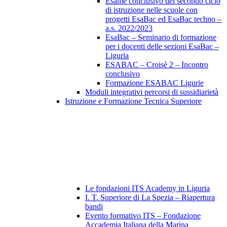
Esame conclusivo del secondo ciclo
di istruzione nelle scuole con
progetti EsaBac ed EsaBac techno –
a.s. 2022/2023
EsaBac – Seminario di formazione
per i docenti delle sezioni EsaBac –
Liguria
ESABAC – Croisè 2 – Incontro
conclusivo
Formazione ESABAC Ligurie
Moduli integrativi percorsi di sussidiarietà
Istruzione e Formazione Tecnica Superiore
Le fondazioni ITS Academy in Liguria
I. T. Superiore di La Spezia – Riapertura
bandi
Evento formativo ITS – Fondazione
Accademia Italiana della Marina