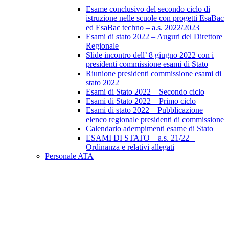
Esame conclusivo del secondo ciclo di
istruzione nelle scuole con progetti EsaBac
ed EsaBac techno – a.s. 2022/2023
Esami di stato 2022 – Auguri del Direttore
Regionale
Slide incontro dell’ 8 giugno 2022 con i
presidenti commissione esami di Stato
Riunione presidenti commissione esami di
stato 2022
Esami di Stato 2022 – Secondo ciclo
Esami di Stato 2022 – Primo ciclo
Esami di stato 2022 – Pubblicazione
elenco regionale presidenti di commissione
Calendario adempimenti esame di Stato
ESAMI DI STATO – a.s. 21/22 –
Ordinanza e relativi allegati
Personale ATA