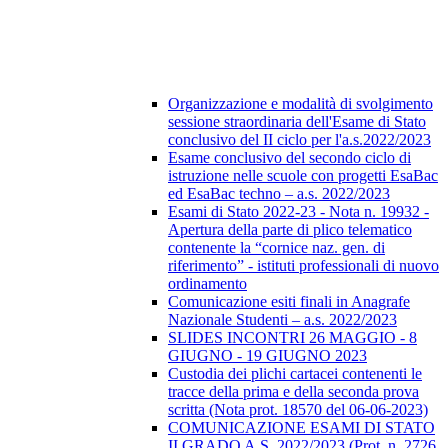
Organizzazione e modalità di svolgimento
sessione straordinaria dell'Esame di Stato
conclusivo del II ciclo per l'a.s.2022/2023
Esame conclusivo del secondo ciclo di
istruzione nelle scuole con progetti EsaBac
ed EsaBac techno – a.s. 2022/2023
Esami di Stato 2022-23 - Nota n. 19932 -
Apertura della parte di plico telematico
contenente la “cornice naz. gen. di
riferimento” - istituti professionali di nuovo
ordinamento
Comunicazione esiti finali in Anagrafe
Nazionale Studenti – a.s. 2022/2023
SLIDES INCONTRI 26 MAGGIO - 8
GIUGNO - 19 GIUGNO 2023
Custodia dei plichi cartacei contenenti le
tracce della prima e della seconda prova
scritta (Nota prot. 18570 del 06-06-2023)
COMUNICAZIONE ESAMI DI STATO
II GRADO A.S. 2022/2023 (Prot. n. 2726