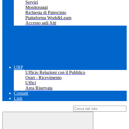
Servizi
Monitoraggi
Richiesta di Patrocinio
Piattaforma Work&Learn
Accesso agli Atti
URP
Ufficio Relazioni con il Pubblico
Orari - Ricevimento
Uffici
Area Riservata
Contatti
Link
Campo di ricerca per le pagine del sito