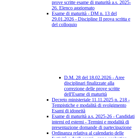
prove scritte esame di maturità a.s. 2025-
26. Elenco aggiornato
Esame di maturità - DM n. 13 del
29.01.2026 - Discipline II prova scritta e
del colloquio
D.M. 28 del 18.02.2026 - Aree
disciplinari finalizzate alla
correzione delle prove scritte
dell'Esame di maturità
Decreto ministeriale 11.11.2025 n. 218 -
Tempistiche e modalità di svolgimento
Esami di idoneità
Esame di maturità a.s. 2025-26 - Candidati
interni ed esterni - Termini e modalità di
presentazione domande di partecipazione
Ordinanza relativa al calendario delle