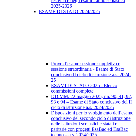
festività e degli esami - anno scolastico
2025-2026
ESAME DI STATO 2024/2025
Prove d’esame sessione suppletiva e
sessione straordinaria - Esame di Stato
conclusivo II ciclo di istruzione a.s. 2024-
25
ESAMI DI STATO 2025 - Elenco
commissioni complete
DD.MM. 22 maggio 2025, nn. 90, 91, 92,
93 e 94 – Esame di Stato conclusivo del II
ciclo di istruzione a.s. 2024/2025
Disposizioni per lo svolgimento dell’esame
conclusivo del secondo ciclo di istruzione
nelle istituzioni scolastiche statali e
paritarie con progetti EsaBac ed EsaBac
techno – a.s. 2024/2025