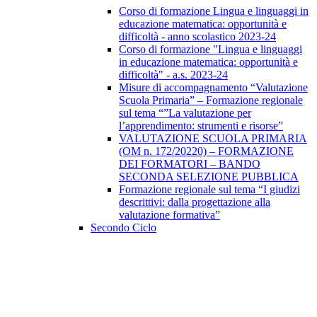
Corso di formazione Lingua e linguaggi in
educazione matematica: opportunità e
difficoltà - anno scolastico 2023-24
Corso di formazione "Lingua e linguaggi
in educazione matematica: opportunità e
difficoltà" - a.s. 2023-24
Misure di accompagnamento “Valutazione
Scuola Primaria” – Formazione regionale
sul tema “”La valutazione per
l’apprendimento: strumenti e risorse”
VALUTAZIONE SCUOLA PRIMARIA
(OM n. 172/20220) – FORMAZIONE
DEI FORMATORI – BANDO
SECONDA SELEZIONE PUBBLICA
Formazione regionale sul tema “I giudizi
descrittivi: dalla progettazione alla
valutazione formativa”
Secondo Ciclo