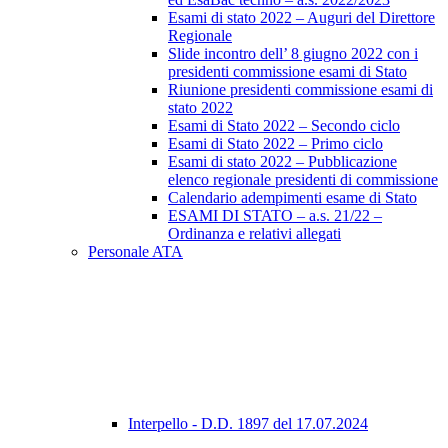
Esami di stato 2022 – Auguri del Direttore
Regionale
Slide incontro dell’ 8 giugno 2022 con i
presidenti commissione esami di Stato
Riunione presidenti commissione esami di
stato 2022
Esami di Stato 2022 – Secondo ciclo
Esami di Stato 2022 – Primo ciclo
Esami di stato 2022 – Pubblicazione
elenco regionale presidenti di commissione
Calendario adempimenti esame di Stato
ESAMI DI STATO – a.s. 21/22 –
Ordinanza e relativi allegati
Personale ATA
Interpello - D.D. 1897 del 17.07.2024