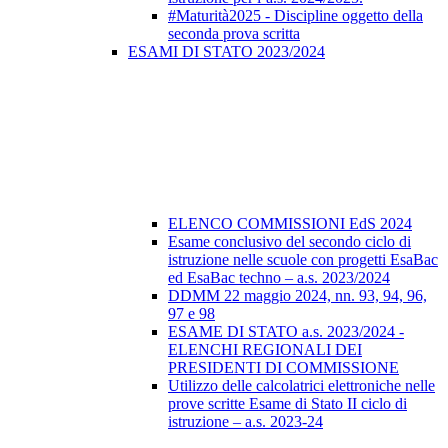
#Maturità2025 - Discipline oggetto della
seconda prova scritta
ESAMI DI STATO 2023/2024
ELENCO COMMISSIONI EdS 2024
Esame conclusivo del secondo ciclo di
istruzione nelle scuole con progetti EsaBac
ed EsaBac techno – a.s. 2023/2024
DDMM 22 maggio 2024, nn. 93, 94, 96,
97 e 98
ESAME DI STATO a.s. 2023/2024 -
ELENCHI REGIONALI DEI
PRESIDENTI DI COMMISSIONE
Utilizzo delle calcolatrici elettroniche nelle
prove scritte Esame di Stato II ciclo di
istruzione – a.s. 2023-24