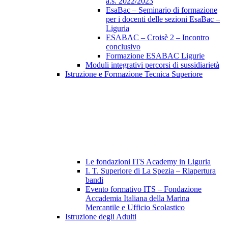
a.s. 2022/2023
EsaBac – Seminario di formazione
per i docenti delle sezioni EsaBac –
Liguria
ESABAC – Croisè 2 – Incontro
conclusivo
Formazione ESABAC Ligurie
Moduli integrativi percorsi di sussidiarietà
Istruzione e Formazione Tecnica Superiore
Le fondazioni ITS Academy in Liguria
I. T. Superiore di La Spezia – Riapertura
bandi
Evento formativo ITS – Fondazione
Accademia Italiana della Marina
Mercantile e Ufficio Scolastico
Istruzione degli Adulti