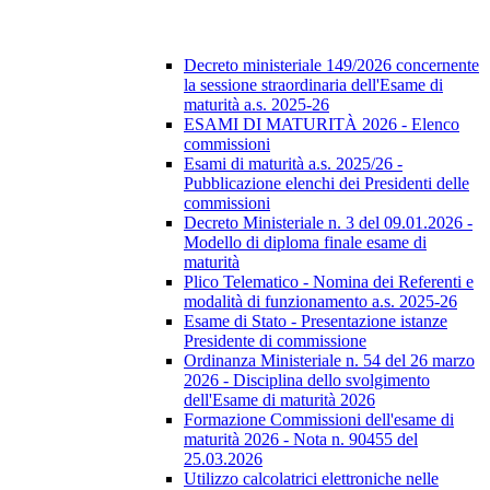
Decreto ministeriale 149/2026 concernente
la sessione straordinaria dell'Esame di
maturità a.s. 2025-26
ESAMI DI MATURITÀ 2026 - Elenco
commissioni
Esami di maturità a.s. 2025/26 -
Pubblicazione elenchi dei Presidenti delle
commissioni
Decreto Ministeriale n. 3 del 09.01.2026 -
Modello di diploma finale esame di
maturità
Plico Telematico - Nomina dei Referenti e
modalità di funzionamento a.s. 2025-26
Esame di Stato - Presentazione istanze
Presidente di commissione
Ordinanza Ministeriale n. 54 del 26 marzo
2026 - Disciplina dello svolgimento
dell'Esame di maturità 2026
Formazione Commissioni dell'esame di
maturità 2026 - Nota n. 90455 del
25.03.2026
Utilizzo calcolatrici elettroniche nelle