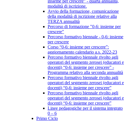
insieme per crescere" - quarta annualità,
modalità di iscrizione.
Avvio della formazione, comunicazione
della modalità di iscrizione relative alla
TERZA annualità
Percorso di formazione "0-6: insieme per
crescere"
Percorso formativo biennale - 0-6: insieme
per crescere
Corso “0-6: insieme per crescere”:
aggiornamento calendario a.s. 2022-23
Percorso formativo biennale rivolto agli
operatori del segmento zerosei (educatori e
docenti) “0-6: insieme per crescere” -
Programma relativo alla seconda annualità
Percorso formativo biennale rivolto agli
operatori del segmento zerosei (educatori e
docenti) “0-6: insieme per crescere”
Percorso formativo biennale rivolto agli
operatori del segmento zerosei (educatori e
docenti) “0-6: insieme per crescere”
Linee pedagogiche per il sistema integrato
0 – 6
Primo Ciclo