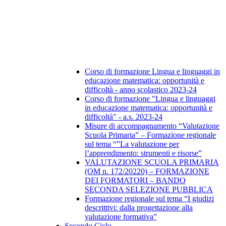
Corso di formazione Lingua e linguaggi in
educazione matematica: opportunità e
difficoltà - anno scolastico 2023-24
Corso di formazione "Lingua e linguaggi
in educazione matematica: opportunità e
difficoltà" - a.s. 2023-24
Misure di accompagnamento “Valutazione
Scuola Primaria” – Formazione regionale
sul tema “”La valutazione per
l’apprendimento: strumenti e risorse”
VALUTAZIONE SCUOLA PRIMARIA
(OM n. 172/20220) – FORMAZIONE
DEI FORMATORI – BANDO
SECONDA SELEZIONE PUBBLICA
Formazione regionale sul tema “I giudizi
descrittivi: dalla progettazione alla
valutazione formativa”
Secondo Ciclo