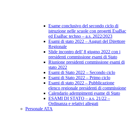
Esame conclusivo del secondo ciclo di
istruzione nelle scuole con progetti EsaBac
ed EsaBac techno – a.s. 2022/2023
Esami di stato 2022 – Auguri del Direttore
Regionale
Slide incontro dell’ 8 giugno 2022 con i
presidenti commissione esami di Stato
Riunione presidenti commissione esami di
stato 2022
Esami di Stato 2022 – Secondo ciclo
Esami di Stato 2022 – Primo ciclo
Esami di stato 2022 – Pubblicazione
elenco regionale presidenti di commissione
Calendario adempimenti esame di Stato
ESAMI DI STATO – a.s. 21/22 –
Ordinanza e relativi allegati
Personale ATA