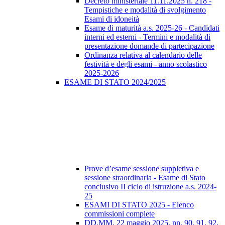
Decreto ministeriale 11.11.2025 n. 218 -
Tempistiche e modalità di svolgimento
Esami di idoneità
Esame di maturità a.s. 2025-26 - Candidati
interni ed esterni - Termini e modalità di
presentazione domande di partecipazione
Ordinanza relativa al calendario delle
festività e degli esami - anno scolastico
2025-2026
ESAME DI STATO 2024/2025
Prove d’esame sessione suppletiva e
sessione straordinaria - Esame di Stato
conclusivo II ciclo di istruzione a.s. 2024-
25
ESAMI DI STATO 2025 - Elenco
commissioni complete
DD.MM. 22 maggio 2025, nn. 90, 91, 92,