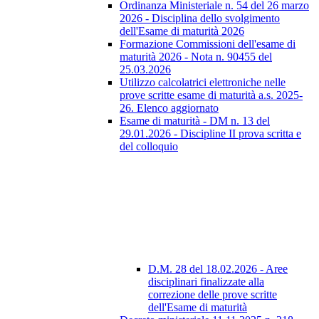
Ordinanza Ministeriale n. 54 del 26 marzo
2026 - Disciplina dello svolgimento
dell'Esame di maturità 2026
Formazione Commissioni dell'esame di
maturità 2026 - Nota n. 90455 del
25.03.2026
Utilizzo calcolatrici elettroniche nelle
prove scritte esame di maturità a.s. 2025-
26. Elenco aggiornato
Esame di maturità - DM n. 13 del
29.01.2026 - Discipline II prova scritta e
del colloquio
D.M. 28 del 18.02.2026 - Aree
disciplinari finalizzate alla
correzione delle prove scritte
dell'Esame di maturità