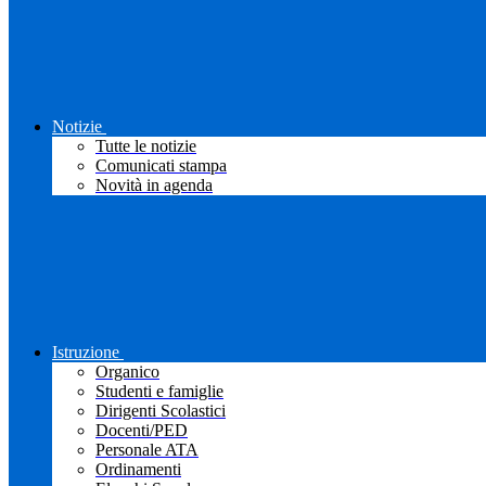
Notizie
Tutte le notizie
Comunicati stampa
Novità in agenda
Istruzione
Organico
Studenti e famiglie
Dirigenti Scolastici
Docenti/PED
Personale ATA
Ordinamenti