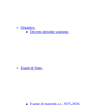
Organico
Decreto deroghe sostegno
Esami di Stato
Esame di maturità a.s. 2025-2026