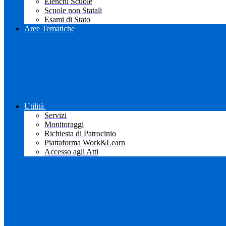
Elenchi Scuole
Scuole non Statali
Esami di Stato
Aree Tematiche
Utilità
Servizi
Monitoraggi
Richiesta di Patrocinio
Piattaforma Work&Learn
Accesso agli Atti