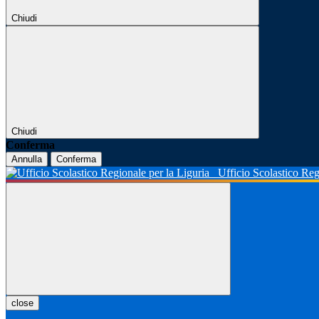
Chiudi
Chiudi
Conferma
Annulla
Conferma
Ufficio Scolastico Reg
close