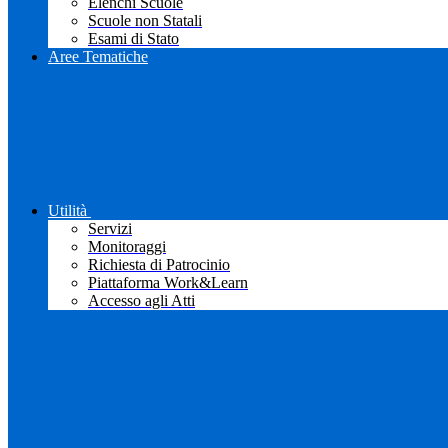
Elenchi Scuole
Scuole non Statali
Esami di Stato
Aree Tematiche
Utilità
Servizi
Monitoraggi
Richiesta di Patrocinio
Piattaforma Work&Learn
Accesso agli Atti