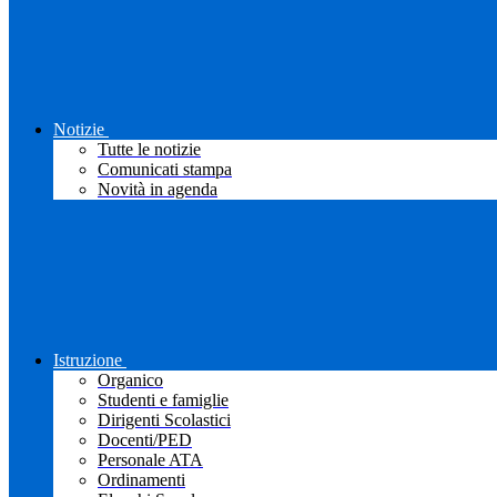
Notizie
Tutte le notizie
Comunicati stampa
Novità in agenda
Istruzione
Organico
Studenti e famiglie
Dirigenti Scolastici
Docenti/PED
Personale ATA
Ordinamenti