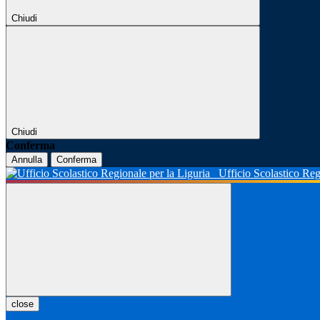
Chiudi
Chiudi
Conferma
Annulla
Conferma
Ufficio Scolastico Reg
close