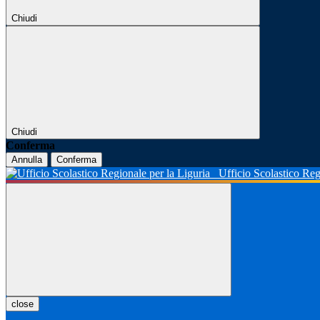
Chiudi
Chiudi
Conferma
Annulla
Conferma
Ufficio Scolastico Reg
close