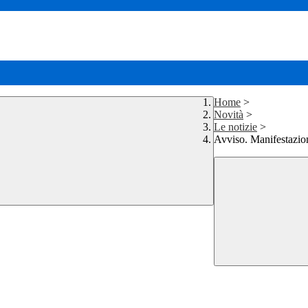
Home
>
Novità
>
Le notizie
>
Avviso. Manifestazion