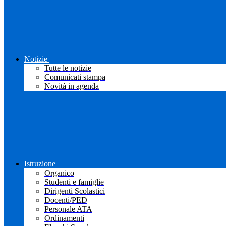
Notizie
Tutte le notizie
Comunicati stampa
Novità in agenda
Istruzione
Organico
Studenti e famiglie
Dirigenti Scolastici
Docenti/PED
Personale ATA
Ordinamenti