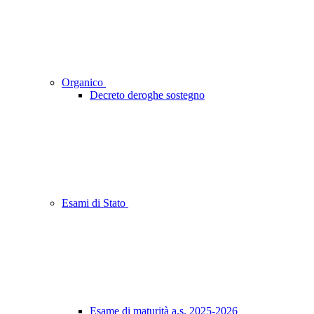
Organico
Decreto deroghe sostegno
Esami di Stato
Esame di maturità a.s. 2025-2026