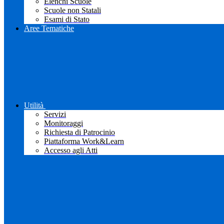
Elenchi Scuole
Scuole non Statali
Esami di Stato
Aree Tematiche
Utilità
Servizi
Monitoraggi
Richiesta di Patrocinio
Piattaforma Work&Learn
Accesso agli Atti