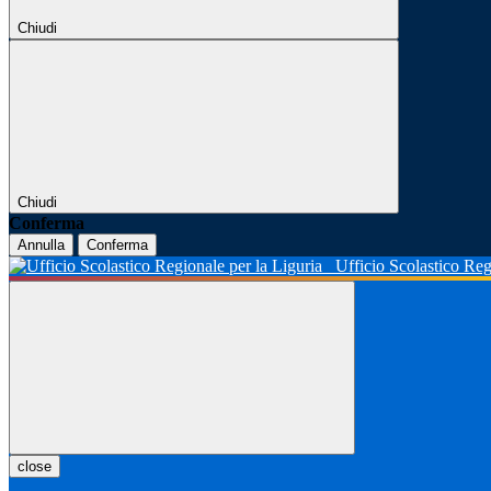
Chiudi
Chiudi
Conferma
Annulla
Conferma
Ufficio Scolastico Reg
close