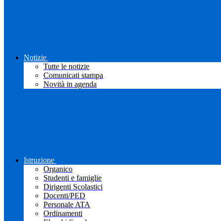
Notizie
Tutte le notizie
Comunicati stampa
Novità in agenda
Istruzione
Organico
Studenti e famiglie
Dirigenti Scolastici
Docenti/PED
Personale ATA
Ordinamenti