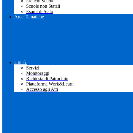
Elenchi Scuole
Scuole non Statali
Esami di Stato
Aree Tematiche
Utilità
Servizi
Monitoraggi
Richiesta di Patrocinio
Piattaforma Work&Learn
Accesso agli Atti