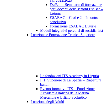
a.s. 2022/2023
EsaBac – Seminario di formazione
per i docenti delle sezioni EsaBac –
Liguria
ESABAC – Croisè 2 – Incontro
conclusivo
Formazione ESABAC Ligurie
Moduli integrativi percorsi di sussidiarietà
Istruzione e Formazione Tecnica Superiore
Le fondazioni ITS Academy in Liguria
I. T. Superiore di La Spezia – Riapertura
bandi
Evento formativo ITS – Fondazione
Accademia Italiana della Marina
Mercantile e Ufficio Scolastico
Istruzione degli Adulti