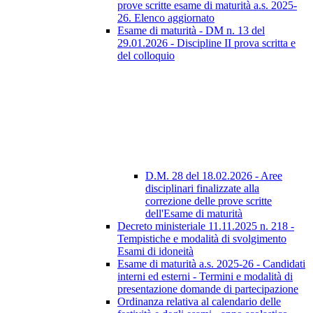
prove scritte esame di maturità a.s. 2025-
26. Elenco aggiornato
Esame di maturità - DM n. 13 del
29.01.2026 - Discipline II prova scritta e
del colloquio
D.M. 28 del 18.02.2026 - Aree
disciplinari finalizzate alla
correzione delle prove scritte
dell'Esame di maturità
Decreto ministeriale 11.11.2025 n. 218 -
Tempistiche e modalità di svolgimento
Esami di idoneità
Esame di maturità a.s. 2025-26 - Candidati
interni ed esterni - Termini e modalità di
presentazione domande di partecipazione
Ordinanza relativa al calendario delle