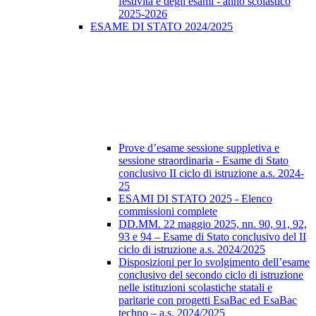
festività e degli esami - anno scolastico
2025-2026
ESAME DI STATO 2024/2025
Prove d’esame sessione suppletiva e
sessione straordinaria - Esame di Stato
conclusivo II ciclo di istruzione a.s. 2024-
25
ESAMI DI STATO 2025 - Elenco
commissioni complete
DD.MM. 22 maggio 2025, nn. 90, 91, 92,
93 e 94 – Esame di Stato conclusivo del II
ciclo di istruzione a.s. 2024/2025
Disposizioni per lo svolgimento dell’esame
conclusivo del secondo ciclo di istruzione
nelle istituzioni scolastiche statali e
paritarie con progetti EsaBac ed EsaBac
techno – a.s. 2024/2025