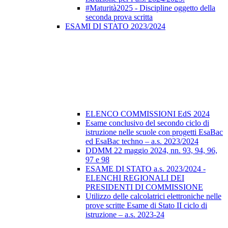
#Maturità2025 - Discipline oggetto della
seconda prova scritta
ESAMI DI STATO 2023/2024
ELENCO COMMISSIONI EdS 2024
Esame conclusivo del secondo ciclo di
istruzione nelle scuole con progetti EsaBac
ed EsaBac techno – a.s. 2023/2024
DDMM 22 maggio 2024, nn. 93, 94, 96,
97 e 98
ESAME DI STATO a.s. 2023/2024 -
ELENCHI REGIONALI DEI
PRESIDENTI DI COMMISSIONE
Utilizzo delle calcolatrici elettroniche nelle
prove scritte Esame di Stato II ciclo di
istruzione – a.s. 2023-24