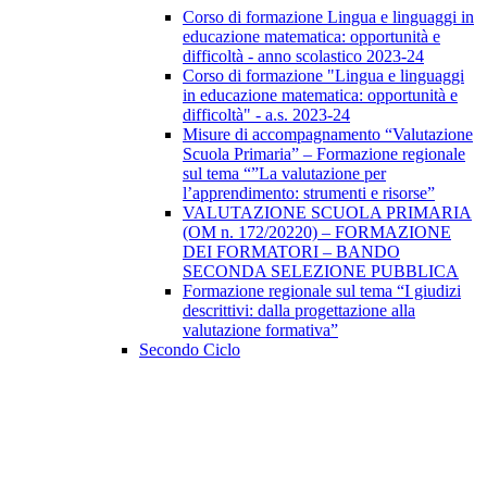
Corso di formazione Lingua e linguaggi in
educazione matematica: opportunità e
difficoltà - anno scolastico 2023-24
Corso di formazione "Lingua e linguaggi
in educazione matematica: opportunità e
difficoltà" - a.s. 2023-24
Misure di accompagnamento “Valutazione
Scuola Primaria” – Formazione regionale
sul tema “”La valutazione per
l’apprendimento: strumenti e risorse”
VALUTAZIONE SCUOLA PRIMARIA
(OM n. 172/20220) – FORMAZIONE
DEI FORMATORI – BANDO
SECONDA SELEZIONE PUBBLICA
Formazione regionale sul tema “I giudizi
descrittivi: dalla progettazione alla
valutazione formativa”
Secondo Ciclo