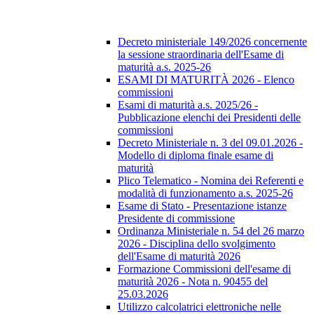
Decreto ministeriale 149/2026 concernente
la sessione straordinaria dell'Esame di
maturità a.s. 2025-26
ESAMI DI MATURITÀ 2026 - Elenco
commissioni
Esami di maturità a.s. 2025/26 -
Pubblicazione elenchi dei Presidenti delle
commissioni
Decreto Ministeriale n. 3 del 09.01.2026 -
Modello di diploma finale esame di
maturità
Plico Telematico - Nomina dei Referenti e
modalità di funzionamento a.s. 2025-26
Esame di Stato - Presentazione istanze
Presidente di commissione
Ordinanza Ministeriale n. 54 del 26 marzo
2026 - Disciplina dello svolgimento
dell'Esame di maturità 2026
Formazione Commissioni dell'esame di
maturità 2026 - Nota n. 90455 del
25.03.2026
Utilizzo calcolatrici elettroniche nelle