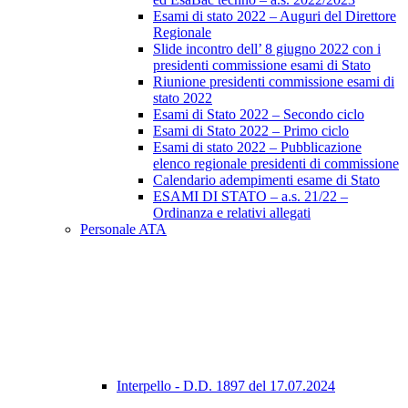
Esami di stato 2022 – Auguri del Direttore
Regionale
Slide incontro dell’ 8 giugno 2022 con i
presidenti commissione esami di Stato
Riunione presidenti commissione esami di
stato 2022
Esami di Stato 2022 – Secondo ciclo
Esami di Stato 2022 – Primo ciclo
Esami di stato 2022 – Pubblicazione
elenco regionale presidenti di commissione
Calendario adempimenti esame di Stato
ESAMI DI STATO – a.s. 21/22 –
Ordinanza e relativi allegati
Personale ATA
Interpello - D.D. 1897 del 17.07.2024