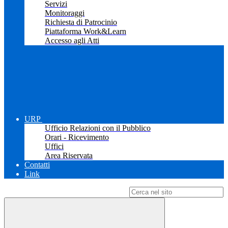
Servizi
Monitoraggi
Richiesta di Patrocinio
Piattaforma Work&Learn
Accesso agli Atti
URP
Ufficio Relazioni con il Pubblico
Orari - Ricevimento
Uffici
Area Riservata
Contatti
Link
Campo di ricerca per le pagine del sito