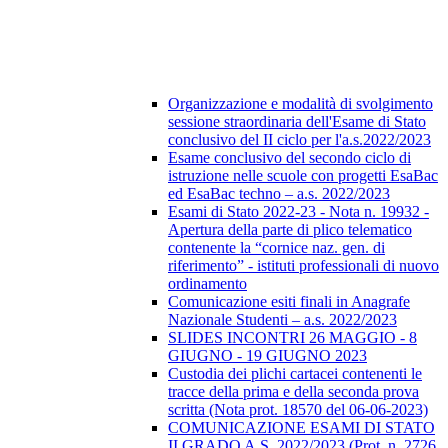
Organizzazione e modalità di svolgimento
sessione straordinaria dell'Esame di Stato
conclusivo del II ciclo per l'a.s.2022/2023
Esame conclusivo del secondo ciclo di
istruzione nelle scuole con progetti EsaBac
ed EsaBac techno – a.s. 2022/2023
Esami di Stato 2022-23 - Nota n. 19932 -
Apertura della parte di plico telematico
contenente la “cornice naz. gen. di
riferimento” - istituti professionali di nuovo
ordinamento
Comunicazione esiti finali in Anagrafe
Nazionale Studenti – a.s. 2022/2023
SLIDES INCONTRI 26 MAGGIO - 8
GIUGNO - 19 GIUGNO 2023
Custodia dei plichi cartacei contenenti le
tracce della prima e della seconda prova
scritta (Nota prot. 18570 del 06-06-2023)
COMUNICAZIONE ESAMI DI STATO
II GRADO A.S. 2022/2023 (Prot. n. 2726