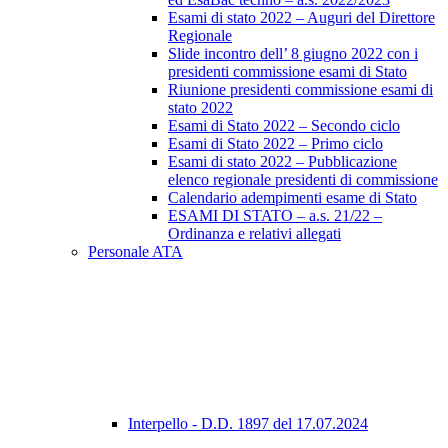
Esami di stato 2022 – Auguri del Direttore
Regionale
Slide incontro dell’ 8 giugno 2022 con i
presidenti commissione esami di Stato
Riunione presidenti commissione esami di
stato 2022
Esami di Stato 2022 – Secondo ciclo
Esami di Stato 2022 – Primo ciclo
Esami di stato 2022 – Pubblicazione
elenco regionale presidenti di commissione
Calendario adempimenti esame di Stato
ESAMI DI STATO – a.s. 21/22 –
Ordinanza e relativi allegati
Personale ATA
Interpello - D.D. 1897 del 17.07.2024