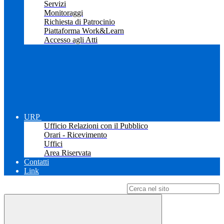
Servizi
Monitoraggi
Richiesta di Patrocinio
Piattaforma Work&Learn
Accesso agli Atti
URP
Ufficio Relazioni con il Pubblico
Orari - Ricevimento
Uffici
Area Riservata
Contatti
Link
Campo di ricerca per le pagine del sito