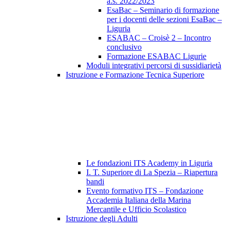
a.s. 2022/2023
EsaBac – Seminario di formazione
per i docenti delle sezioni EsaBac –
Liguria
ESABAC – Croisè 2 – Incontro
conclusivo
Formazione ESABAC Ligurie
Moduli integrativi percorsi di sussidiarietà
Istruzione e Formazione Tecnica Superiore
Le fondazioni ITS Academy in Liguria
I. T. Superiore di La Spezia – Riapertura
bandi
Evento formativo ITS – Fondazione
Accademia Italiana della Marina
Mercantile e Ufficio Scolastico
Istruzione degli Adulti