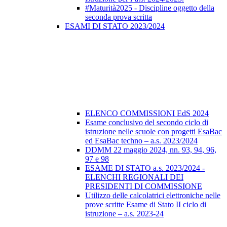
#Maturità2025 - Discipline oggetto della
seconda prova scritta
ESAMI DI STATO 2023/2024
ELENCO COMMISSIONI EdS 2024
Esame conclusivo del secondo ciclo di
istruzione nelle scuole con progetti EsaBac
ed EsaBac techno – a.s. 2023/2024
DDMM 22 maggio 2024, nn. 93, 94, 96,
97 e 98
ESAME DI STATO a.s. 2023/2024 -
ELENCHI REGIONALI DEI
PRESIDENTI DI COMMISSIONE
Utilizzo delle calcolatrici elettroniche nelle
prove scritte Esame di Stato II ciclo di
istruzione – a.s. 2023-24