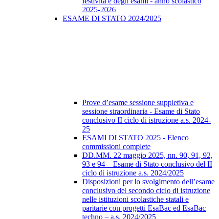
festività e degli esami - anno scolastico
2025-2026
ESAME DI STATO 2024/2025
Prove d’esame sessione suppletiva e
sessione straordinaria - Esame di Stato
conclusivo II ciclo di istruzione a.s. 2024-
25
ESAMI DI STATO 2025 - Elenco
commissioni complete
DD.MM. 22 maggio 2025, nn. 90, 91, 92,
93 e 94 – Esame di Stato conclusivo del II
ciclo di istruzione a.s. 2024/2025
Disposizioni per lo svolgimento dell’esame
conclusivo del secondo ciclo di istruzione
nelle istituzioni scolastiche statali e
paritarie con progetti EsaBac ed EsaBac
techno – a.s. 2024/2025