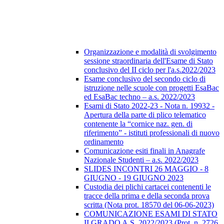
Organizzazione e modalità di svolgimento
sessione straordinaria dell'Esame di Stato
conclusivo del II ciclo per l'a.s.2022/2023
Esame conclusivo del secondo ciclo di
istruzione nelle scuole con progetti EsaBac
ed EsaBac techno – a.s. 2022/2023
Esami di Stato 2022-23 - Nota n. 19932 -
Apertura della parte di plico telematico
contenente la “cornice naz. gen. di
riferimento” - istituti professionali di nuovo
ordinamento
Comunicazione esiti finali in Anagrafe
Nazionale Studenti – a.s. 2022/2023
SLIDES INCONTRI 26 MAGGIO - 8
GIUGNO - 19 GIUGNO 2023
Custodia dei plichi cartacei contenenti le
tracce della prima e della seconda prova
scritta (Nota prot. 18570 del 06-06-2023)
COMUNICAZIONE ESAMI DI STATO
II GRADO A.S. 2022/2023 (Prot. n. 2726