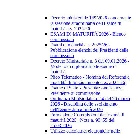
Decreto ministeriale 149/2026 concernente
la sessione straordinaria dell'Esame di
maturità a.s. 2025-26
ESAMI DI MATURITÀ 2026 - Elenco
commissioni
Esami di maturità a.s. 2025/26 -
Pubblicazione elenchi dei Presidenti delle
commissioni
Decreto Ministeriale n. 3 del 09.01.2026 -
Modello di diploma finale esame di
maturità
Plico Telematico - Nomina dei Referenti e
modalità di funzionamento a.s. 2025-26
Esame di Stato - Presentazione istanze
Presidente di commissione
Ordinanza Ministeriale n. 54 del 26 marzo
2026 - Disciplina dello svolgimento
dell'Esame di maturità 2026
Formazione Commissioni dell'esame di
maturità 2026 - Nota n. 90455 del
25.03.2026
Utilizzo calcolatrici elettroniche nelle