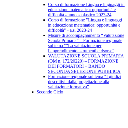
Corso di formazione Lingua e linguaggi in
educazione matematica: opportunità e
difficoltà - anno scolastico 2023-24
Corso di formazione "Lingua e linguaggi
in educazione matematica: opportunità e
difficoltà" - a.s. 2023-24
Misure di accompagnamento “Valutazione
Scuola Primaria” – Formazione regionale
sul tema “”La valutazione per
l’apprendimento: strumenti e risorse”
VALUTAZIONE SCUOLA PRIMARIA
(OM n. 172/20220) – FORMAZIONE
DEI FORMATORI – BANDO
SECONDA SELEZIONE PUBBLICA
Formazione regionale sul tema “I giudizi
descrittivi: dalla progettazione alla
valutazione formativa”
Secondo Ciclo