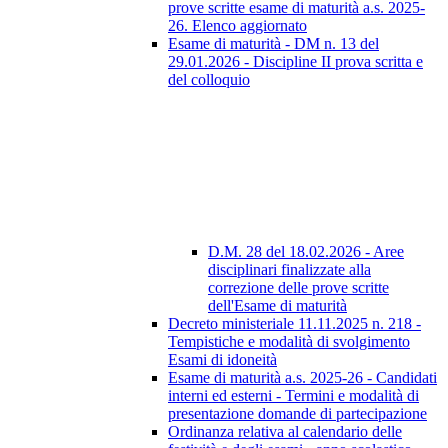
prove scritte esame di maturità a.s. 2025-
26. Elenco aggiornato
Esame di maturità - DM n. 13 del
29.01.2026 - Discipline II prova scritta e
del colloquio
D.M. 28 del 18.02.2026 - Aree
disciplinari finalizzate alla
correzione delle prove scritte
dell'Esame di maturità
Decreto ministeriale 11.11.2025 n. 218 -
Tempistiche e modalità di svolgimento
Esami di idoneità
Esame di maturità a.s. 2025-26 - Candidati
interni ed esterni - Termini e modalità di
presentazione domande di partecipazione
Ordinanza relativa al calendario delle