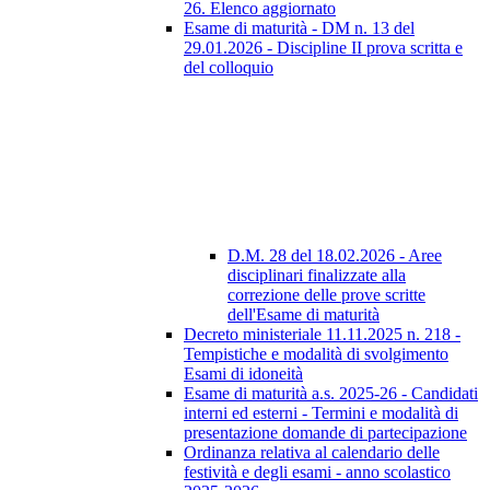
26. Elenco aggiornato
Esame di maturità - DM n. 13 del
29.01.2026 - Discipline II prova scritta e
del colloquio
D.M. 28 del 18.02.2026 - Aree
disciplinari finalizzate alla
correzione delle prove scritte
dell'Esame di maturità
Decreto ministeriale 11.11.2025 n. 218 -
Tempistiche e modalità di svolgimento
Esami di idoneità
Esame di maturità a.s. 2025-26 - Candidati
interni ed esterni - Termini e modalità di
presentazione domande di partecipazione
Ordinanza relativa al calendario delle
festività e degli esami - anno scolastico