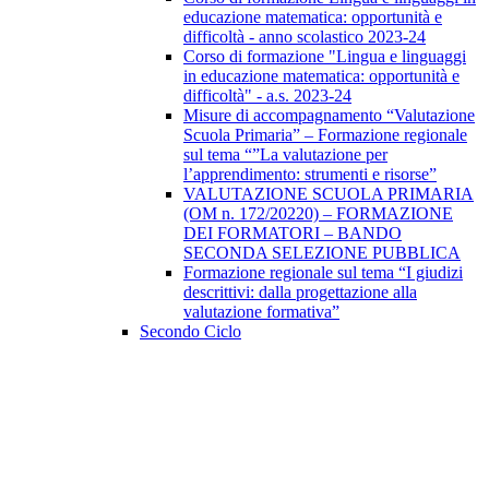
educazione matematica: opportunità e
difficoltà - anno scolastico 2023-24
Corso di formazione "Lingua e linguaggi
in educazione matematica: opportunità e
difficoltà" - a.s. 2023-24
Misure di accompagnamento “Valutazione
Scuola Primaria” – Formazione regionale
sul tema “”La valutazione per
l’apprendimento: strumenti e risorse”
VALUTAZIONE SCUOLA PRIMARIA
(OM n. 172/20220) – FORMAZIONE
DEI FORMATORI – BANDO
SECONDA SELEZIONE PUBBLICA
Formazione regionale sul tema “I giudizi
descrittivi: dalla progettazione alla
valutazione formativa”
Secondo Ciclo