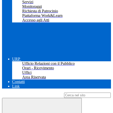
Servizi
Monitoraggi
Richiesta di Patrocinio
Piattaforma Work&Learn
Accesso agli Atti
URP
Ufficio Relazioni con il Pubblico
Orari - Ricevimento
Uffici
Area Riservata
Contatti
Link
Campo di ricerca per le pagine del sito