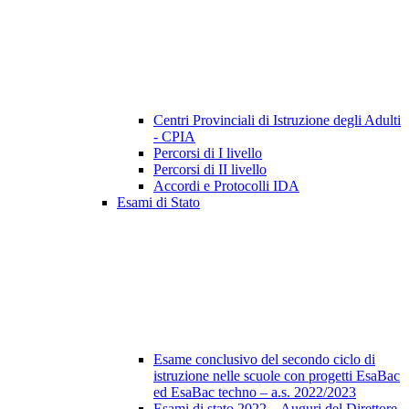
Centri Provinciali di Istruzione degli Adulti
- CPIA
Percorsi di I livello
Percorsi di II livello
Accordi e Protocolli IDA
Esami di Stato
Esame conclusivo del secondo ciclo di
istruzione nelle scuole con progetti EsaBac
ed EsaBac techno – a.s. 2022/2023
Esami di stato 2022 – Auguri del Direttore