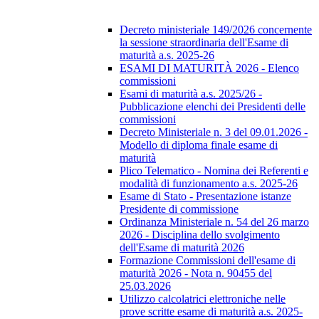
Decreto ministeriale 149/2026 concernente
la sessione straordinaria dell'Esame di
maturità a.s. 2025-26
ESAMI DI MATURITÀ 2026 - Elenco
commissioni
Esami di maturità a.s. 2025/26 -
Pubblicazione elenchi dei Presidenti delle
commissioni
Decreto Ministeriale n. 3 del 09.01.2026 -
Modello di diploma finale esame di
maturità
Plico Telematico - Nomina dei Referenti e
modalità di funzionamento a.s. 2025-26
Esame di Stato - Presentazione istanze
Presidente di commissione
Ordinanza Ministeriale n. 54 del 26 marzo
2026 - Disciplina dello svolgimento
dell'Esame di maturità 2026
Formazione Commissioni dell'esame di
maturità 2026 - Nota n. 90455 del
25.03.2026
Utilizzo calcolatrici elettroniche nelle
prove scritte esame di maturità a.s. 2025-