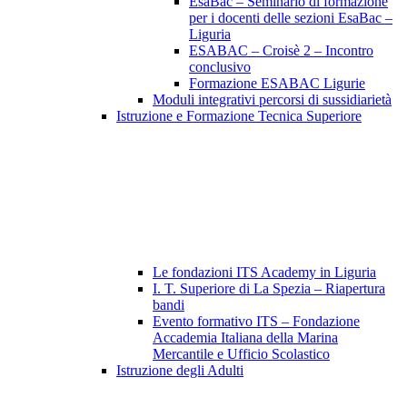
EsaBac – Seminario di formazione
per i docenti delle sezioni EsaBac –
Liguria
ESABAC – Croisè 2 – Incontro
conclusivo
Formazione ESABAC Ligurie
Moduli integrativi percorsi di sussidiarietà
Istruzione e Formazione Tecnica Superiore
Le fondazioni ITS Academy in Liguria
I. T. Superiore di La Spezia – Riapertura
bandi
Evento formativo ITS – Fondazione
Accademia Italiana della Marina
Mercantile e Ufficio Scolastico
Istruzione degli Adulti