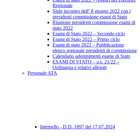
Regionale
Slide incontro dell’ 8 giugno 2022 con i
presidenti commissione esami di Stato
Riunione presidenti commissione esami di
stato 2022
Esami di Stato 2022 – Secondo ciclo
Esami di Stato 2022 – Primo ciclo
Esami di stato 2022 – Pubblicazione
elenco regionale presidenti di commissione
Calendario adempimenti esame di Stato
ESAMI DI STATO – a.s. 21/22 –
Ordinanza e relativi allegati
Personale ATA
Interpello - D.D. 1897 del 17.07.2024