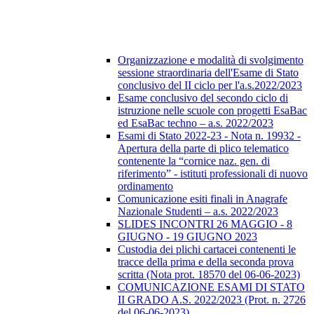
Organizzazione e modalità di svolgimento
sessione straordinaria dell'Esame di Stato
conclusivo del II ciclo per l'a.s.2022/2023
Esame conclusivo del secondo ciclo di
istruzione nelle scuole con progetti EsaBac
ed EsaBac techno – a.s. 2022/2023
Esami di Stato 2022-23 - Nota n. 19932 -
Apertura della parte di plico telematico
contenente la “cornice naz. gen. di
riferimento” - istituti professionali di nuovo
ordinamento
Comunicazione esiti finali in Anagrafe
Nazionale Studenti – a.s. 2022/2023
SLIDES INCONTRI 26 MAGGIO - 8
GIUGNO - 19 GIUGNO 2023
Custodia dei plichi cartacei contenenti le
tracce della prima e della seconda prova
scritta (Nota prot. 18570 del 06-06-2023)
COMUNICAZIONE ESAMI DI STATO
II GRADO A.S. 2022/2023 (Prot. n. 2726
del 06-06-2023)