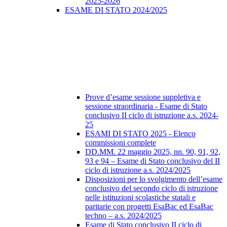
2025-2026
ESAME DI STATO 2024/2025
Prove d’esame sessione suppletiva e
sessione straordinaria - Esame di Stato
conclusivo II ciclo di istruzione a.s. 2024-
25
ESAMI DI STATO 2025 - Elenco
commissioni complete
DD.MM. 22 maggio 2025, nn. 90, 91, 92,
93 e 94 – Esame di Stato conclusivo del II
ciclo di istruzione a.s. 2024/2025
Disposizioni per lo svolgimento dell’esame
conclusivo del secondo ciclo di istruzione
nelle istituzioni scolastiche statali e
paritarie con progetti EsaBac ed EsaBac
techno – a.s. 2024/2025
Esame di Stato conclusivo II ciclo di