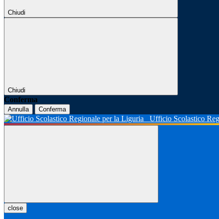
Chiudi
Chiudi
Conferma
Annulla
Conferma
Ufficio Scolastico Reg
close