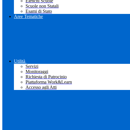
Elenchi Scuole
Scuole non Statali
Esami di Stato
Aree Tematiche
Utilità
Servizi
Monitoraggi
Richiesta di Patrocinio
Piattaforma Work&Learn
Accesso agli Atti