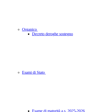
Organico
Decreto deroghe sostegno
Esami di Stato
Esame di maturità a.s. 2025-2026