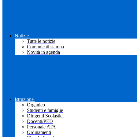
Notizie
Tutte le notizie
Comunicati stampa
Novità in agenda
Istruzione
Organico
Studenti e famiglie
Dirigenti Scolastici
Docenti/PED
Personale ATA
Ordinamenti