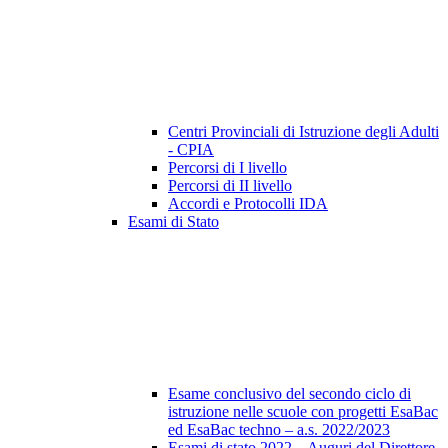
Centri Provinciali di Istruzione degli Adulti
- CPIA
Percorsi di I livello
Percorsi di II livello
Accordi e Protocolli IDA
Esami di Stato
Esame conclusivo del secondo ciclo di
istruzione nelle scuole con progetti EsaBac
ed EsaBac techno – a.s. 2022/2023
Esami di stato 2022 – Auguri del Direttore