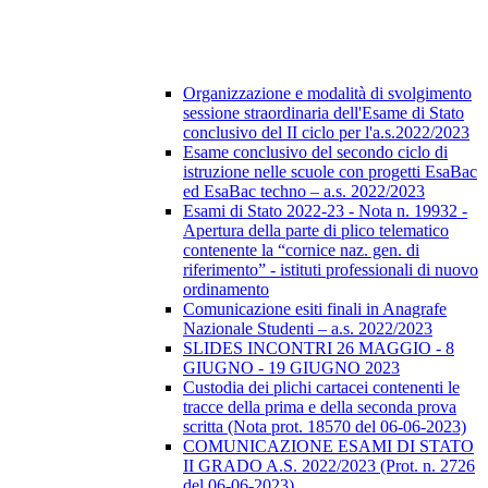
Organizzazione e modalità di svolgimento
sessione straordinaria dell'Esame di Stato
conclusivo del II ciclo per l'a.s.2022/2023
Esame conclusivo del secondo ciclo di
istruzione nelle scuole con progetti EsaBac
ed EsaBac techno – a.s. 2022/2023
Esami di Stato 2022-23 - Nota n. 19932 -
Apertura della parte di plico telematico
contenente la “cornice naz. gen. di
riferimento” - istituti professionali di nuovo
ordinamento
Comunicazione esiti finali in Anagrafe
Nazionale Studenti – a.s. 2022/2023
SLIDES INCONTRI 26 MAGGIO - 8
GIUGNO - 19 GIUGNO 2023
Custodia dei plichi cartacei contenenti le
tracce della prima e della seconda prova
scritta (Nota prot. 18570 del 06-06-2023)
COMUNICAZIONE ESAMI DI STATO
II GRADO A.S. 2022/2023 (Prot. n. 2726
del 06-06-2023)