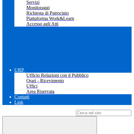
Servizi
Monitoraggi
Richiesta di Patrocinio
Piattaforma Work&Learn
Accesso agli Atti
URP
Ufficio Relazioni con il Pubblico
Orari - Ricevimento
Uffici
Area Riservata
Contatti
Link
Campo di ricerca per le pagine del sito