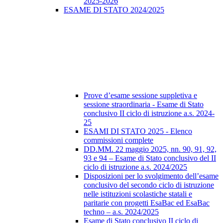
2025-2026
ESAME DI STATO 2024/2025
Prove d’esame sessione suppletiva e
sessione straordinaria - Esame di Stato
conclusivo II ciclo di istruzione a.s. 2024-
25
ESAMI DI STATO 2025 - Elenco
commissioni complete
DD.MM. 22 maggio 2025, nn. 90, 91, 92,
93 e 94 – Esame di Stato conclusivo del II
ciclo di istruzione a.s. 2024/2025
Disposizioni per lo svolgimento dell’esame
conclusivo del secondo ciclo di istruzione
nelle istituzioni scolastiche statali e
paritarie con progetti EsaBac ed EsaBac
techno – a.s. 2024/2025
Esame di Stato conclusivo II ciclo di