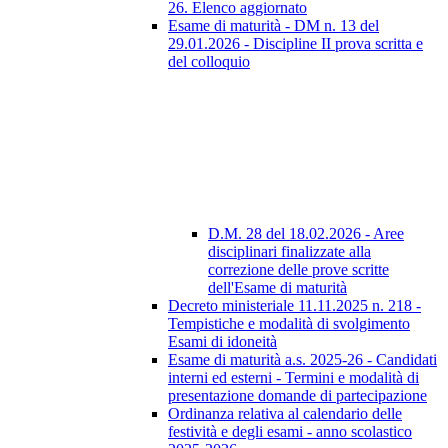
26. Elenco aggiornato
Esame di maturità - DM n. 13 del
29.01.2026 - Discipline II prova scritta e
del colloquio
D.M. 28 del 18.02.2026 - Aree
disciplinari finalizzate alla
correzione delle prove scritte
dell'Esame di maturità
Decreto ministeriale 11.11.2025 n. 218 -
Tempistiche e modalità di svolgimento
Esami di idoneità
Esame di maturità a.s. 2025-26 - Candidati
interni ed esterni - Termini e modalità di
presentazione domande di partecipazione
Ordinanza relativa al calendario delle
festività e degli esami - anno scolastico