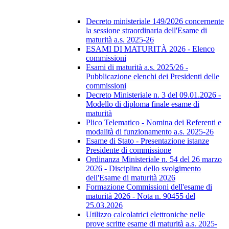
Decreto ministeriale 149/2026 concernente
la sessione straordinaria dell'Esame di
maturità a.s. 2025-26
ESAMI DI MATURITÀ 2026 - Elenco
commissioni
Esami di maturità a.s. 2025/26 -
Pubblicazione elenchi dei Presidenti delle
commissioni
Decreto Ministeriale n. 3 del 09.01.2026 -
Modello di diploma finale esame di
maturità
Plico Telematico - Nomina dei Referenti e
modalità di funzionamento a.s. 2025-26
Esame di Stato - Presentazione istanze
Presidente di commissione
Ordinanza Ministeriale n. 54 del 26 marzo
2026 - Disciplina dello svolgimento
dell'Esame di maturità 2026
Formazione Commissioni dell'esame di
maturità 2026 - Nota n. 90455 del
25.03.2026
Utilizzo calcolatrici elettroniche nelle
prove scritte esame di maturità a.s. 2025-