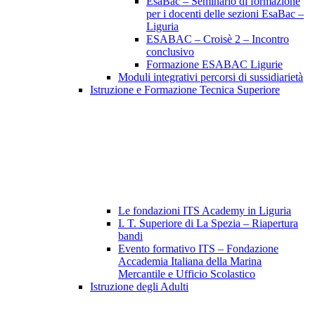
EsaBac – Seminario di formazione
per i docenti delle sezioni EsaBac –
Liguria
ESABAC – Croisè 2 – Incontro
conclusivo
Formazione ESABAC Ligurie
Moduli integrativi percorsi di sussidiarietà
Istruzione e Formazione Tecnica Superiore
Le fondazioni ITS Academy in Liguria
I. T. Superiore di La Spezia – Riapertura
bandi
Evento formativo ITS – Fondazione
Accademia Italiana della Marina
Mercantile e Ufficio Scolastico
Istruzione degli Adulti