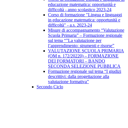
educazione matematica: opportunità e
difficoltà - anno scolastico 2023-24
Corso di formazione "Lingua e linguaggi
in educazione matematica: opportunità e
difficoltà" - a.s. 2023-24
Misure di accompagnamento “Valutazione
Scuola Primaria” – Formazione regionale
sul tema “”La valutazione per
l’apprendimento: strumenti e risorse”
VALUTAZIONE SCUOLA PRIMARIA
(OM n. 172/20220) – FORMAZIONE
DEI FORMATORI – BANDO
SECONDA SELEZIONE PUBBLICA
Formazione regionale sul tema “I giudizi
descrittivi: dalla progettazione alla
valutazione formativa”
Secondo Ciclo