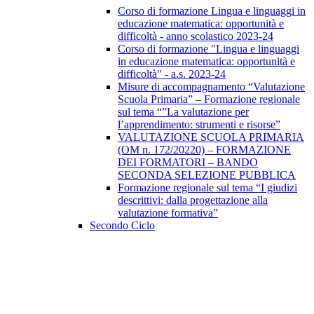
Corso di formazione Lingua e linguaggi in
educazione matematica: opportunità e
difficoltà - anno scolastico 2023-24
Corso di formazione "Lingua e linguaggi
in educazione matematica: opportunità e
difficoltà" - a.s. 2023-24
Misure di accompagnamento “Valutazione
Scuola Primaria” – Formazione regionale
sul tema “”La valutazione per
l’apprendimento: strumenti e risorse”
VALUTAZIONE SCUOLA PRIMARIA
(OM n. 172/20220) – FORMAZIONE
DEI FORMATORI – BANDO
SECONDA SELEZIONE PUBBLICA
Formazione regionale sul tema “I giudizi
descrittivi: dalla progettazione alla
valutazione formativa”
Secondo Ciclo