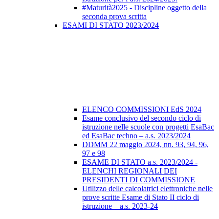
#Maturità2025 - Discipline oggetto della
seconda prova scritta
ESAMI DI STATO 2023/2024
ELENCO COMMISSIONI EdS 2024
Esame conclusivo del secondo ciclo di
istruzione nelle scuole con progetti EsaBac
ed EsaBac techno – a.s. 2023/2024
DDMM 22 maggio 2024, nn. 93, 94, 96,
97 e 98
ESAME DI STATO a.s. 2023/2024 -
ELENCHI REGIONALI DEI
PRESIDENTI DI COMMISSIONE
Utilizzo delle calcolatrici elettroniche nelle
prove scritte Esame di Stato II ciclo di
istruzione – a.s. 2023-24