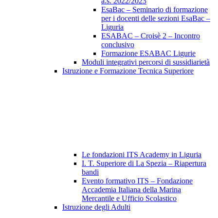
a.s. 2022/2023
EsaBac – Seminario di formazione
per i docenti delle sezioni EsaBac –
Liguria
ESABAC – Croisè 2 – Incontro
conclusivo
Formazione ESABAC Ligurie
Moduli integrativi percorsi di sussidiarietà
Istruzione e Formazione Tecnica Superiore
Le fondazioni ITS Academy in Liguria
I. T. Superiore di La Spezia – Riapertura
bandi
Evento formativo ITS – Fondazione
Accademia Italiana della Marina
Mercantile e Ufficio Scolastico
Istruzione degli Adulti