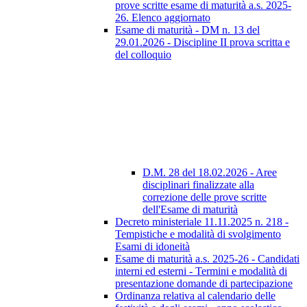
prove scritte esame di maturità a.s. 2025-
26. Elenco aggiornato
Esame di maturità - DM n. 13 del
29.01.2026 - Discipline II prova scritta e
del colloquio
D.M. 28 del 18.02.2026 - Aree
disciplinari finalizzate alla
correzione delle prove scritte
dell'Esame di maturità
Decreto ministeriale 11.11.2025 n. 218 -
Tempistiche e modalità di svolgimento
Esami di idoneità
Esame di maturità a.s. 2025-26 - Candidati
interni ed esterni - Termini e modalità di
presentazione domande di partecipazione
Ordinanza relativa al calendario delle