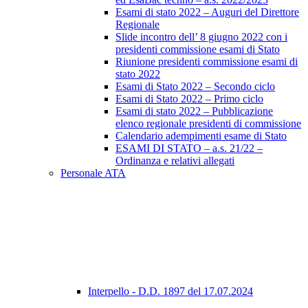
Esami di stato 2022 – Auguri del Direttore
Regionale
Slide incontro dell’ 8 giugno 2022 con i
presidenti commissione esami di Stato
Riunione presidenti commissione esami di
stato 2022
Esami di Stato 2022 – Secondo ciclo
Esami di Stato 2022 – Primo ciclo
Esami di stato 2022 – Pubblicazione
elenco regionale presidenti di commissione
Calendario adempimenti esame di Stato
ESAMI DI STATO – a.s. 21/22 –
Ordinanza e relativi allegati
Personale ATA
Interpello - D.D. 1897 del 17.07.2024