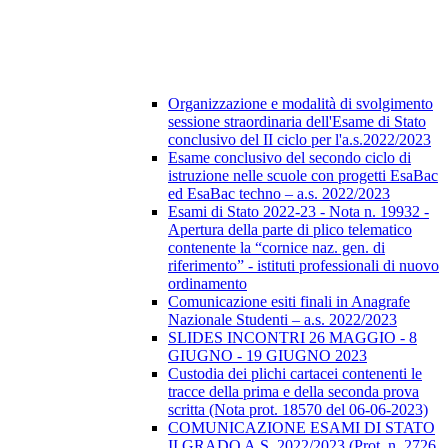
Organizzazione e modalità di svolgimento
sessione straordinaria dell'Esame di Stato
conclusivo del II ciclo per l'a.s.2022/2023
Esame conclusivo del secondo ciclo di
istruzione nelle scuole con progetti EsaBac
ed EsaBac techno – a.s. 2022/2023
Esami di Stato 2022-23 - Nota n. 19932 -
Apertura della parte di plico telematico
contenente la “cornice naz. gen. di
riferimento” - istituti professionali di nuovo
ordinamento
Comunicazione esiti finali in Anagrafe
Nazionale Studenti – a.s. 2022/2023
SLIDES INCONTRI 26 MAGGIO - 8
GIUGNO - 19 GIUGNO 2023
Custodia dei plichi cartacei contenenti le
tracce della prima e della seconda prova
scritta (Nota prot. 18570 del 06-06-2023)
COMUNICAZIONE ESAMI DI STATO
II GRADO A.S. 2022/2023 (Prot. n. 2726