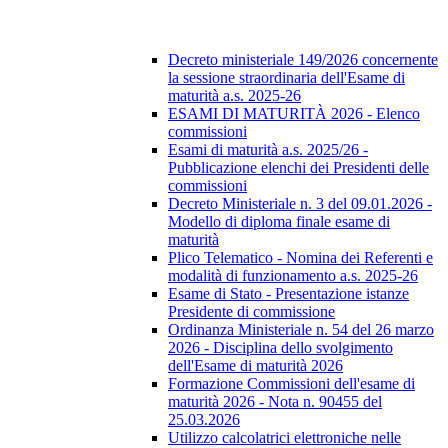
Decreto ministeriale 149/2026 concernente
la sessione straordinaria dell'Esame di
maturità a.s. 2025-26
ESAMI DI MATURITÀ 2026 - Elenco
commissioni
Esami di maturità a.s. 2025/26 -
Pubblicazione elenchi dei Presidenti delle
commissioni
Decreto Ministeriale n. 3 del 09.01.2026 -
Modello di diploma finale esame di
maturità
Plico Telematico - Nomina dei Referenti e
modalità di funzionamento a.s. 2025-26
Esame di Stato - Presentazione istanze
Presidente di commissione
Ordinanza Ministeriale n. 54 del 26 marzo
2026 - Disciplina dello svolgimento
dell'Esame di maturità 2026
Formazione Commissioni dell'esame di
maturità 2026 - Nota n. 90455 del
25.03.2026
Utilizzo calcolatrici elettroniche nelle