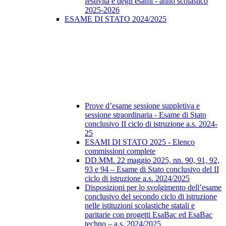
festività e degli esami - anno scolastico
2025-2026
ESAME DI STATO 2024/2025
Prove d’esame sessione suppletiva e
sessione straordinaria - Esame di Stato
conclusivo II ciclo di istruzione a.s. 2024-
25
ESAMI DI STATO 2025 - Elenco
commissioni complete
DD.MM. 22 maggio 2025, nn. 90, 91, 92,
93 e 94 – Esame di Stato conclusivo del II
ciclo di istruzione a.s. 2024/2025
Disposizioni per lo svolgimento dell’esame
conclusivo del secondo ciclo di istruzione
nelle istituzioni scolastiche statali e
paritarie con progetti EsaBac ed EsaBac
techno – a.s. 2024/2025