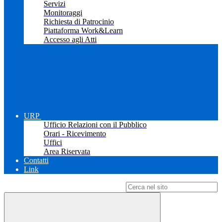
Servizi
Monitoraggi
Richiesta di Patrocinio
Piattaforma Work&Learn
Accesso agli Atti
URP
Ufficio Relazioni con il Pubblico
Orari - Ricevimento
Uffici
Area Riservata
Contatti
Link
Campo di ricerca per le pagine del sito