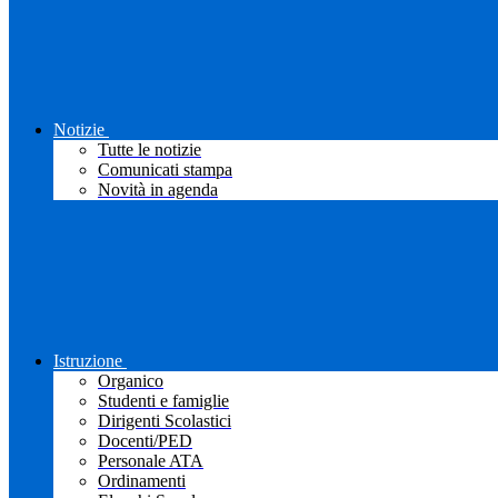
Notizie
Tutte le notizie
Comunicati stampa
Novità in agenda
Istruzione
Organico
Studenti e famiglie
Dirigenti Scolastici
Docenti/PED
Personale ATA
Ordinamenti