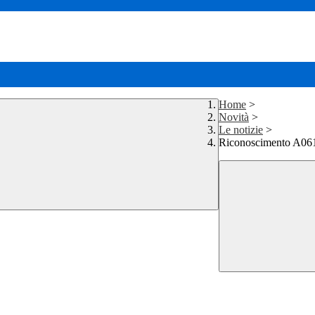
Home
>
Novità
>
Le notizie
>
Riconoscimento A061 