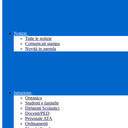
Notizie
Tutte le notizie
Comunicati stampa
Novità in agenda
Istruzione
Organico
Studenti e famiglie
Dirigenti Scolastici
Docenti/PED
Personale ATA
Ordinamenti