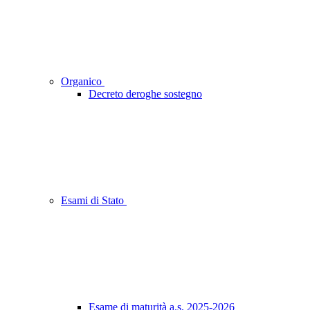
Organico
Decreto deroghe sostegno
Esami di Stato
Esame di maturità a.s. 2025-2026