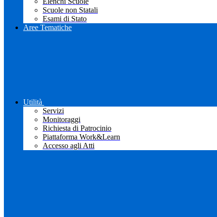
Elenchi Scuole
Scuole non Statali
Esami di Stato
Aree Tematiche
Utilità
Servizi
Monitoraggi
Richiesta di Patrocinio
Piattaforma Work&Learn
Accesso agli Atti