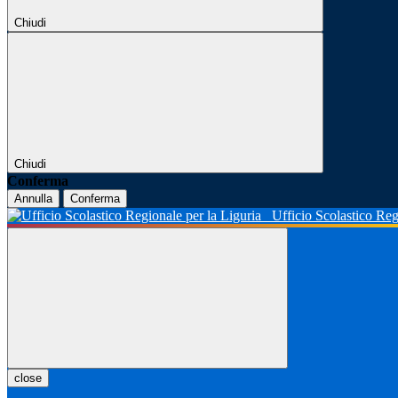
Chiudi
Chiudi
Conferma
Annulla
Conferma
Ufficio Scolastico Reg
close