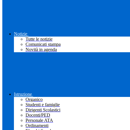
Notizie
Tutte le notizie
Comunicati stampa
Novità in agenda
Istruzione
Organico
Studenti e famiglie
Dirigenti Scolastici
Docenti/PED
Personale ATA
Ordinamenti