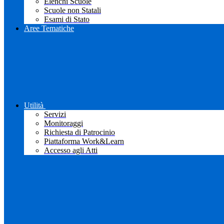
Elenchi Scuole
Scuole non Statali
Esami di Stato
Aree Tematiche
Utilità
Servizi
Monitoraggi
Richiesta di Patrocinio
Piattaforma Work&Learn
Accesso agli Atti