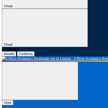
Chiudi
Chiudi
Conferma
Annulla
Conferma
Ufficio Scolastico Reg
close