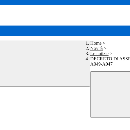
Home
>
Novità
>
Le notizie
>
DECRETO DI ASSEG
A049-A047