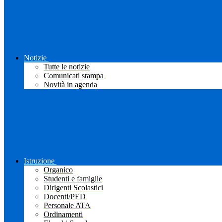
Notizie
Tutte le notizie
Comunicati stampa
Novità in agenda
Istruzione
Organico
Studenti e famiglie
Dirigenti Scolastici
Docenti/PED
Personale ATA
Ordinamenti