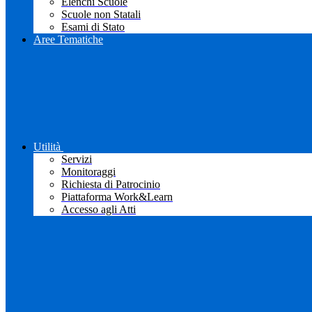
Elenchi Scuole
Scuole non Statali
Esami di Stato
Aree Tematiche
Utilità
Servizi
Monitoraggi
Richiesta di Patrocinio
Piattaforma Work&Learn
Accesso agli Atti