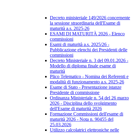
Decreto ministeriale 149/2026 concernente
la sessione straordinaria dell'Esame di
maturità a.s. 2025-26
ESAMI DI MATURITÀ 2026 - Elenco
commissioni
Esami di maturità a.s. 2025/26 -
Pubblicazione elenchi dei Presidenti delle
commissioni
Decreto Ministeriale n. 3 del 09.01.2026 -
Modello di diploma finale esame di
maturità
Plico Telematico - Nomina dei Referenti e
modalità di funzionamento a.s. 2025-26
Esame di Stato - Presentazione istanze
Presidente di commissione
Ordinanza Ministeriale n. 54 del 26 marzo
2026 - Disciplina dello svolgimento
dell'Esame di maturità 2026
Formazione Commissioni dell'esame di
maturità 2026 - Nota n. 90455 del
25.03.2026
Utilizzo calcolatrici elettroniche nelle