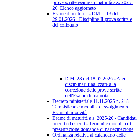
prove scritte esame di maturità a.s. 2025-
26. Elenco aggiornato
Esame di maturità - DM n. 13 del
29.01.2026 - Discipline II prova scritta e
del colloquio
D.M. 28 del 18.02.2026 - Aree
disciplinari finalizzate alla
correzione delle prove scritte
dell'Esame di maturità
Decreto ministeriale 11.11.2025 n. 218 -
Tempistiche e modalità di svolgimento
Esami di idoneità
Esame di maturità a.s. 2025-26 - Candidati
interni ed esterni - Termini e modalità di
presentazione domande di partecipazione
Ordinanza relativa al calendario delle