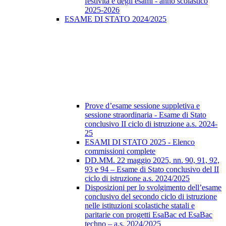
festività e degli esami - anno scolastico
2025-2026
ESAME DI STATO 2024/2025
Prove d’esame sessione suppletiva e
sessione straordinaria - Esame di Stato
conclusivo II ciclo di istruzione a.s. 2024-
25
ESAMI DI STATO 2025 - Elenco
commissioni complete
DD.MM. 22 maggio 2025, nn. 90, 91, 92,
93 e 94 – Esame di Stato conclusivo del II
ciclo di istruzione a.s. 2024/2025
Disposizioni per lo svolgimento dell’esame
conclusivo del secondo ciclo di istruzione
nelle istituzioni scolastiche statali e
paritarie con progetti EsaBac ed EsaBac
techno – a.s. 2024/2025