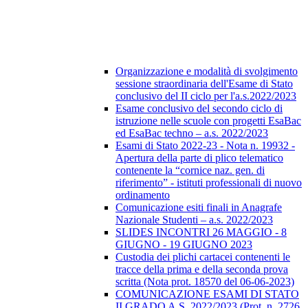
Organizzazione e modalità di svolgimento
sessione straordinaria dell'Esame di Stato
conclusivo del II ciclo per l'a.s.2022/2023
Esame conclusivo del secondo ciclo di
istruzione nelle scuole con progetti EsaBac
ed EsaBac techno – a.s. 2022/2023
Esami di Stato 2022-23 - Nota n. 19932 -
Apertura della parte di plico telematico
contenente la “cornice naz. gen. di
riferimento” - istituti professionali di nuovo
ordinamento
Comunicazione esiti finali in Anagrafe
Nazionale Studenti – a.s. 2022/2023
SLIDES INCONTRI 26 MAGGIO - 8
GIUGNO - 19 GIUGNO 2023
Custodia dei plichi cartacei contenenti le
tracce della prima e della seconda prova
scritta (Nota prot. 18570 del 06-06-2023)
COMUNICAZIONE ESAMI DI STATO
II GRADO A.S. 2022/2023 (Prot. n. 2726