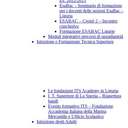
a.s. 2022/2023
EsaBac – Seminario di formazione
per i docenti delle sezioni EsaBac –
Liguria
ESABAC – Croisè 2 – Incontro
conclusivo
Formazione ESABAC Ligurie
Moduli integrativi percorsi di sussidiarietà
Istruzione e Formazione Tecnica Superiore
Le fondazioni ITS Academy in Liguria
I. T. Superiore di La Spezia – Riapertura
bandi
Evento formativo ITS – Fondazione
Accademia Italiana della Marina
Mercantile e Ufficio Scolastico
Istruzione degli Adulti