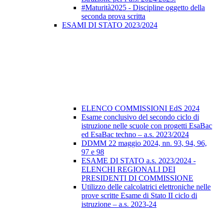
#Maturità2025 - Discipline oggetto della
seconda prova scritta
ESAMI DI STATO 2023/2024
ELENCO COMMISSIONI EdS 2024
Esame conclusivo del secondo ciclo di
istruzione nelle scuole con progetti EsaBac
ed EsaBac techno – a.s. 2023/2024
DDMM 22 maggio 2024, nn. 93, 94, 96,
97 e 98
ESAME DI STATO a.s. 2023/2024 -
ELENCHI REGIONALI DEI
PRESIDENTI DI COMMISSIONE
Utilizzo delle calcolatrici elettroniche nelle
prove scritte Esame di Stato II ciclo di
istruzione – a.s. 2023-24