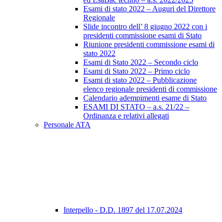
Esami di stato 2022 – Auguri del Direttore
Regionale
Slide incontro dell’ 8 giugno 2022 con i
presidenti commissione esami di Stato
Riunione presidenti commissione esami di
stato 2022
Esami di Stato 2022 – Secondo ciclo
Esami di Stato 2022 – Primo ciclo
Esami di stato 2022 – Pubblicazione
elenco regionale presidenti di commissione
Calendario adempimenti esame di Stato
ESAMI DI STATO – a.s. 21/22 –
Ordinanza e relativi allegati
Personale ATA
Interpello - D.D. 1897 del 17.07.2024