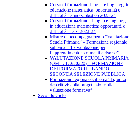
Corso di formazione Lingua e linguaggi in
educazione matematica: opportunità e
difficoltà - anno scolastico 2023-24
Corso di formazione "Lingua e linguaggi
in educazione matematica: opportunità e
difficoltà" - a.s. 2023-24
Misure di accompagnamento “Valutazione
Scuola Primaria” – Formazione regionale
sul tema “”La valutazione per
l’apprendimento: strumenti e risorse”
VALUTAZIONE SCUOLA PRIMARIA
(OM n. 172/20220) – FORMAZIONE
DEI FORMATORI – BANDO
SECONDA SELEZIONE PUBBLICA
Formazione regionale sul tema “I giudizi
descrittivi: dalla progettazione alla
valutazione formativa”
Secondo Ciclo