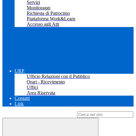
Servizi
Monitoraggi
Richiesta di Patrocinio
Piattaforma Work&Learn
Accesso agli Atti
URP
Ufficio Relazioni con il Pubblico
Orari - Ricevimento
Uffici
Area Riservata
Contatti
Link
Campo di ricerca per le pagine del sito