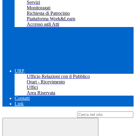
Servizi
Monitoraggi
Richiesta di Patrocinio
Piattaforma Work&Learn
Accesso agli Atti
URP
Ufficio Relazioni con il Pubblico
Orari - Ricevimento
Uffici
Area Riservata
Contatti
Link
Campo di ricerca per le pagine del sito