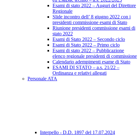
Esami di stato 2022 – Auguri del Direttore
Regionale
Slide incontro dell’ 8 giugno 2022 con i
presidenti commissione esami di Stato
Riunione presidenti commissione esami di
stato 2022
Esami di Stato 2022 – Secondo ciclo
Esami di Stato 2022 – Primo ciclo
Esami di stato 2022 – Pubblicazione
elenco regionale presidenti di commissione
Calendario adempimenti esame di Stato
ESAMI DI STATO – a.s. 21/22 –
Ordinanza e relativi allegati
Personale ATA
Interpello - D.D. 1897 del 17.07.2024