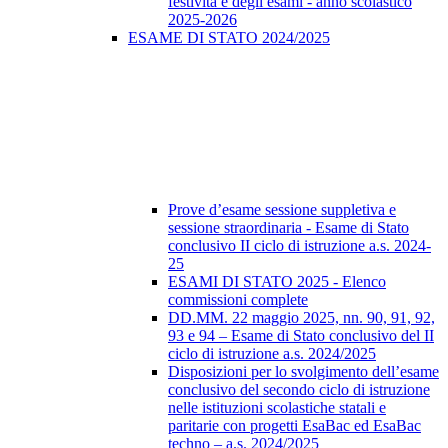
festività e degli esami - anno scolastico
2025-2026
ESAME DI STATO 2024/2025
Prove d’esame sessione suppletiva e
sessione straordinaria - Esame di Stato
conclusivo II ciclo di istruzione a.s. 2024-
25
ESAMI DI STATO 2025 - Elenco
commissioni complete
DD.MM. 22 maggio 2025, nn. 90, 91, 92,
93 e 94 – Esame di Stato conclusivo del II
ciclo di istruzione a.s. 2024/2025
Disposizioni per lo svolgimento dell’esame
conclusivo del secondo ciclo di istruzione
nelle istituzioni scolastiche statali e
paritarie con progetti EsaBac ed EsaBac
techno – a.s. 2024/2025