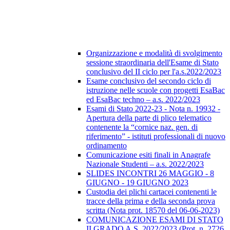
Organizzazione e modalità di svolgimento
sessione straordinaria dell'Esame di Stato
conclusivo del II ciclo per l'a.s.2022/2023
Esame conclusivo del secondo ciclo di
istruzione nelle scuole con progetti EsaBac
ed EsaBac techno – a.s. 2022/2023
Esami di Stato 2022-23 - Nota n. 19932 -
Apertura della parte di plico telematico
contenente la “cornice naz. gen. di
riferimento” - istituti professionali di nuovo
ordinamento
Comunicazione esiti finali in Anagrafe
Nazionale Studenti – a.s. 2022/2023
SLIDES INCONTRI 26 MAGGIO - 8
GIUGNO - 19 GIUGNO 2023
Custodia dei plichi cartacei contenenti le
tracce della prima e della seconda prova
scritta (Nota prot. 18570 del 06-06-2023)
COMUNICAZIONE ESAMI DI STATO
II GRADO A.S. 2022/2023 (Prot. n. 2726