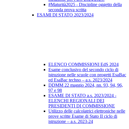
#Maturità2025 - Discipline oggetto della
seconda prova scritta
ESAMI DI STATO 2023/2024
ELENCO COMMISSIONI EdS 2024
Esame conclusivo del secondo ciclo di
istruzione nelle scuole con progetti EsaBac
ed EsaBac techno – a.s. 2023/2024
DDMM 22 maggio 2024, nn. 93, 94, 96,
97 e 98
ESAME DI STATO a.s. 2023/2024 -
ELENCHI REGIONALI DEI
PRESIDENTI DI COMMISSIONE
Utilizzo delle calcolatrici elettroniche nelle
prove scritte Esame di Stato II ciclo di
istruzione – a.s. 2023-24