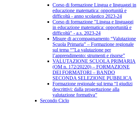
Corso di formazione Lingua e linguaggi in
educazione matematica: opportunità e
difficoltà - anno scolastico 2023-24
Corso di formazione "Lingua e linguaggi
in educazione matematica: opportunità e
difficoltà" - a.s. 2023-24
Misure di accompagnamento “Valutazione
Scuola Primaria” – Formazione regionale
sul tema “”La valutazione per
l’apprendimento: strumenti e risorse”
VALUTAZIONE SCUOLA PRIMARIA
(OM n. 172/20220) – FORMAZIONE
DEI FORMATORI – BANDO
SECONDA SELEZIONE PUBBLICA
Formazione regionale sul tema “I giudizi
descrittivi: dalla progettazione alla
valutazione formativa”
Secondo Ciclo