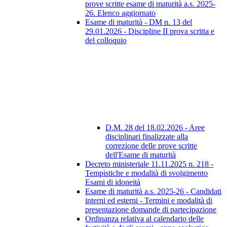
prove scritte esame di maturità a.s. 2025-
26. Elenco aggiornato
Esame di maturità - DM n. 13 del
29.01.2026 - Discipline II prova scritta e
del colloquio
D.M. 28 del 18.02.2026 - Aree
disciplinari finalizzate alla
correzione delle prove scritte
dell'Esame di maturità
Decreto ministeriale 11.11.2025 n. 218 -
Tempistiche e modalità di svolgimento
Esami di idoneità
Esame di maturità a.s. 2025-26 - Candidati
interni ed esterni - Termini e modalità di
presentazione domande di partecipazione
Ordinanza relativa al calendario delle