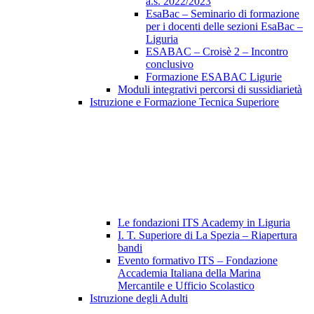
a.s. 2022/2023
EsaBac – Seminario di formazione
per i docenti delle sezioni EsaBac –
Liguria
ESABAC – Croisè 2 – Incontro
conclusivo
Formazione ESABAC Ligurie
Moduli integrativi percorsi di sussidiarietà
Istruzione e Formazione Tecnica Superiore
Le fondazioni ITS Academy in Liguria
I. T. Superiore di La Spezia – Riapertura
bandi
Evento formativo ITS – Fondazione
Accademia Italiana della Marina
Mercantile e Ufficio Scolastico
Istruzione degli Adulti