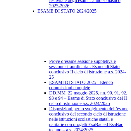
festività e degli esami - anno scolastico
2025-2026
ESAME DI STATO 2024/2025
Prove d’esame sessione suppletiva e
sessione straordinaria - Esame di Stato
conclusivo II ciclo di istruzione a.s. 2024-
25
ESAMI DI STATO 2025 - Elenco
commissioni complete
DD.MM. 22 maggio 2025, nn. 90, 91, 92,
93 e 94 – Esame di Stato conclusivo del II
ciclo di istruzione a.s. 2024/2025
Disposizioni per lo svolgimento dell’esame
conclusivo del secondo ciclo di istruzione
nelle istituzioni scolastiche statali e
paritarie con progetti EsaBac ed EsaBac
techno – a.s. 2024/2025