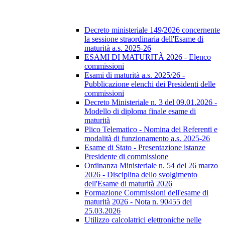
Decreto ministeriale 149/2026 concernente
la sessione straordinaria dell'Esame di
maturità a.s. 2025-26
ESAMI DI MATURITÀ 2026 - Elenco
commissioni
Esami di maturità a.s. 2025/26 -
Pubblicazione elenchi dei Presidenti delle
commissioni
Decreto Ministeriale n. 3 del 09.01.2026 -
Modello di diploma finale esame di
maturità
Plico Telematico - Nomina dei Referenti e
modalità di funzionamento a.s. 2025-26
Esame di Stato - Presentazione istanze
Presidente di commissione
Ordinanza Ministeriale n. 54 del 26 marzo
2026 - Disciplina dello svolgimento
dell'Esame di maturità 2026
Formazione Commissioni dell'esame di
maturità 2026 - Nota n. 90455 del
25.03.2026
Utilizzo calcolatrici elettroniche nelle