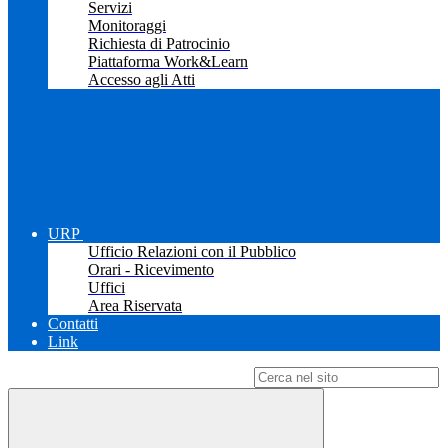
Servizi
Monitoraggi
Richiesta di Patrocinio
Piattaforma Work&Learn
Accesso agli Atti
URP
Ufficio Relazioni con il Pubblico
Orari - Ricevimento
Uffici
Area Riservata
Contatti
Link
Campo di ricerca per le pagine del sito