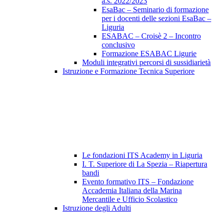
a.s. 2022/2023
EsaBac – Seminario di formazione
per i docenti delle sezioni EsaBac –
Liguria
ESABAC – Croisè 2 – Incontro
conclusivo
Formazione ESABAC Ligurie
Moduli integrativi percorsi di sussidiarietà
Istruzione e Formazione Tecnica Superiore
Le fondazioni ITS Academy in Liguria
I. T. Superiore di La Spezia – Riapertura
bandi
Evento formativo ITS – Fondazione
Accademia Italiana della Marina
Mercantile e Ufficio Scolastico
Istruzione degli Adulti