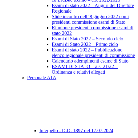
Esami di stato 2022 – Auguri del Direttore
Regionale
Slide incontro dell’ 8 giugno 2022 con i
presidenti commissione esami di Stato
Riunione presidenti commissione esami di
stato 2022
Esami di Stato 2022 – Secondo ciclo
Esami di Stato 2022 – Primo ciclo
Esami di stato 2022 – Pubblicazione
elenco regionale presidenti di commissione
Calendario adempimenti esame di Stato
ESAMI DI STATO – a.s. 21/22 –
Ordinanza e relativi allegati
Personale ATA
Interpello - D.D. 1897 del 17.07.2024