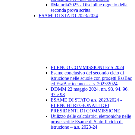
#Maturità2025 - Discipline oggetto della
seconda prova scritta
ESAMI DI STATO 2023/2024
ELENCO COMMISSIONI EdS 2024
Esame conclusivo del secondo ciclo di
istruzione nelle scuole con progetti EsaBac
ed EsaBac techno – a.s. 2023/2024
DDMM 22 maggio 2024, nn. 93, 94, 96,
97 e 98
ESAME DI STATO a.s. 2023/2024 -
ELENCHI REGIONALI DEI
PRESIDENTI DI COMMISSIONE
Utilizzo delle calcolatrici elettroniche nelle
prove scritte Esame di Stato II ciclo di
istruzione – a.s. 2023-24