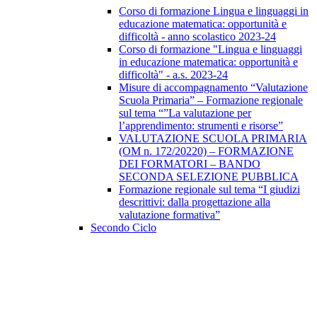
Corso di formazione Lingua e linguaggi in
educazione matematica: opportunità e
difficoltà - anno scolastico 2023-24
Corso di formazione "Lingua e linguaggi
in educazione matematica: opportunità e
difficoltà" - a.s. 2023-24
Misure di accompagnamento “Valutazione
Scuola Primaria” – Formazione regionale
sul tema “”La valutazione per
l’apprendimento: strumenti e risorse”
VALUTAZIONE SCUOLA PRIMARIA
(OM n. 172/20220) – FORMAZIONE
DEI FORMATORI – BANDO
SECONDA SELEZIONE PUBBLICA
Formazione regionale sul tema “I giudizi
descrittivi: dalla progettazione alla
valutazione formativa”
Secondo Ciclo