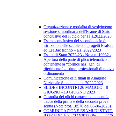
Organizzazione e modalità di svolgimento
sessione straordinaria dell'Esame di Stato
conclusivo del II ciclo per l'a.s.2022/2023
Esame conclusivo del secondo ciclo di
istruzione nelle scuole con progetti EsaBac
ed EsaBac techno – a.s. 2022/2023
Esami di Stato 2022-23 - Nota n. 19932 -
Apertura della parte di plico telematico
contenente la “cornice naz. gen. di
riferimento” - istituti professionali di nuovo
ordinamento
Comunicazione esiti finali in Anagrafe
Nazionale Studenti – a.s. 2022/2023
SLIDES INCONTRI 26 MAGGIO - 8
GIUGNO - 19 GIUGNO 2023
Custodia dei plichi cartacei contenenti le
tracce della prima e della seconda prova
scritta (Nota prot. 18570 del 06-06-2023)
COMUNICAZIONE ESAMI DI STATO
II GRADO A.S. 2022/2023 (Prot. n. 2726