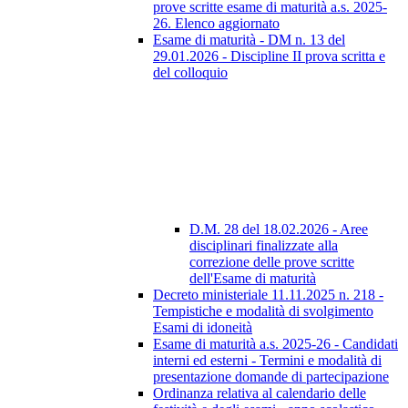
prove scritte esame di maturità a.s. 2025-
26. Elenco aggiornato
Esame di maturità - DM n. 13 del
29.01.2026 - Discipline II prova scritta e
del colloquio
D.M. 28 del 18.02.2026 - Aree
disciplinari finalizzate alla
correzione delle prove scritte
dell'Esame di maturità
Decreto ministeriale 11.11.2025 n. 218 -
Tempistiche e modalità di svolgimento
Esami di idoneità
Esame di maturità a.s. 2025-26 - Candidati
interni ed esterni - Termini e modalità di
presentazione domande di partecipazione
Ordinanza relativa al calendario delle