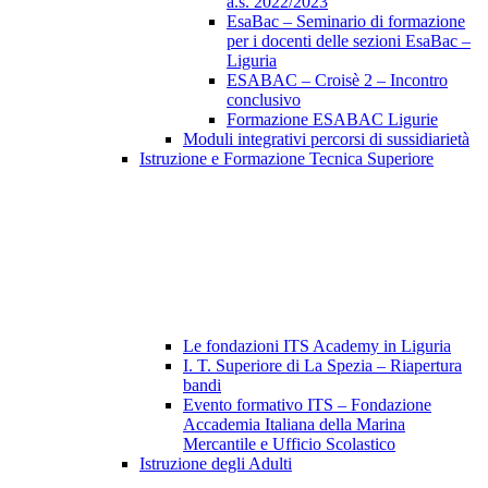
a.s. 2022/2023
EsaBac – Seminario di formazione
per i docenti delle sezioni EsaBac –
Liguria
ESABAC – Croisè 2 – Incontro
conclusivo
Formazione ESABAC Ligurie
Moduli integrativi percorsi di sussidiarietà
Istruzione e Formazione Tecnica Superiore
Le fondazioni ITS Academy in Liguria
I. T. Superiore di La Spezia – Riapertura
bandi
Evento formativo ITS – Fondazione
Accademia Italiana della Marina
Mercantile e Ufficio Scolastico
Istruzione degli Adulti