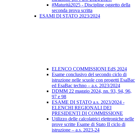
#Maturità2025 - Discipline oggetto della
seconda prova scritta
ESAMI DI STATO 2023/2024
ELENCO COMMISSIONI EdS 2024
Esame conclusivo del secondo ciclo di
istruzione nelle scuole con progetti EsaBac
ed EsaBac techno – a.s. 2023/2024
DDMM 22 maggio 2024, nn. 93, 94, 96,
97 e 98
ESAME DI STATO a.s. 2023/2024 -
ELENCHI REGIONALI DEI
PRESIDENTI DI COMMISSIONE
Utilizzo delle calcolatrici elettroniche nelle
prove scritte Esame di Stato II ciclo di
istruzione – a.s. 2023-24