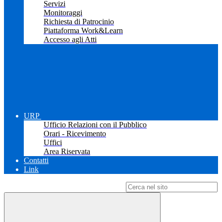
Servizi
Monitoraggi
Richiesta di Patrocinio
Piattaforma Work&Learn
Accesso agli Atti
URP
Ufficio Relazioni con il Pubblico
Orari - Ricevimento
Uffici
Area Riservata
Contatti
Link
Campo di ricerca per le pagine del sito