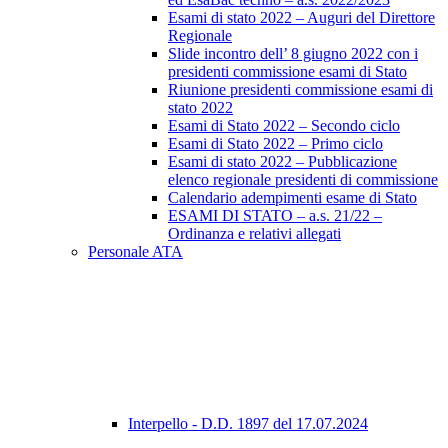
Esami di stato 2022 – Auguri del Direttore
Regionale
Slide incontro dell’ 8 giugno 2022 con i
presidenti commissione esami di Stato
Riunione presidenti commissione esami di
stato 2022
Esami di Stato 2022 – Secondo ciclo
Esami di Stato 2022 – Primo ciclo
Esami di stato 2022 – Pubblicazione
elenco regionale presidenti di commissione
Calendario adempimenti esame di Stato
ESAMI DI STATO – a.s. 21/22 –
Ordinanza e relativi allegati
Personale ATA
Interpello - D.D. 1897 del 17.07.2024