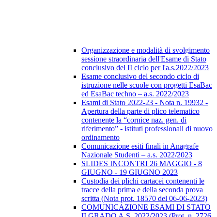
Organizzazione e modalità di svolgimento
sessione straordinaria dell'Esame di Stato
conclusivo del II ciclo per l'a.s.2022/2023
Esame conclusivo del secondo ciclo di
istruzione nelle scuole con progetti EsaBac
ed EsaBac techno – a.s. 2022/2023
Esami di Stato 2022-23 - Nota n. 19932 -
Apertura della parte di plico telematico
contenente la “cornice naz. gen. di
riferimento” - istituti professionali di nuovo
ordinamento
Comunicazione esiti finali in Anagrafe
Nazionale Studenti – a.s. 2022/2023
SLIDES INCONTRI 26 MAGGIO - 8
GIUGNO - 19 GIUGNO 2023
Custodia dei plichi cartacei contenenti le
tracce della prima e della seconda prova
scritta (Nota prot. 18570 del 06-06-2023)
COMUNICAZIONE ESAMI DI STATO
II GRADO A.S. 2022/2023 (Prot. n. 2726