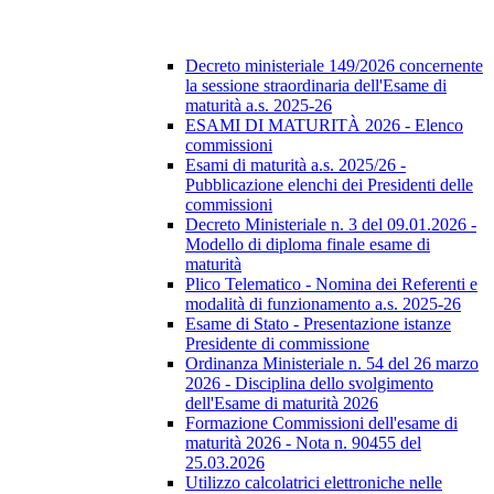
Decreto ministeriale 149/2026 concernente
la sessione straordinaria dell'Esame di
maturità a.s. 2025-26
ESAMI DI MATURITÀ 2026 - Elenco
commissioni
Esami di maturità a.s. 2025/26 -
Pubblicazione elenchi dei Presidenti delle
commissioni
Decreto Ministeriale n. 3 del 09.01.2026 -
Modello di diploma finale esame di
maturità
Plico Telematico - Nomina dei Referenti e
modalità di funzionamento a.s. 2025-26
Esame di Stato - Presentazione istanze
Presidente di commissione
Ordinanza Ministeriale n. 54 del 26 marzo
2026 - Disciplina dello svolgimento
dell'Esame di maturità 2026
Formazione Commissioni dell'esame di
maturità 2026 - Nota n. 90455 del
25.03.2026
Utilizzo calcolatrici elettroniche nelle