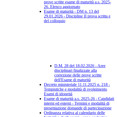
prove scritte esame di maturità a.s. 2025-
26. Elenco aggiornato
Esame di maturità - DM n. 13 del
29.01.2026 - Discipline II prova scritta e
del colloquio
D.M. 28 del 18.02.2026 - Aree
disciplinari finalizzate alla
correzione delle prove scritte
dell'Esame di maturità
Decreto ministeriale 11.11.2025 n. 218 -
Tempistiche e modalità di svolgimento
Esami di idoneità
Esame di maturità a.s. 2025-26 - Candidati
interni ed esterni - Termini e modalità di
presentazione domande di partecipazione
Ordinanza relativa al calendario delle