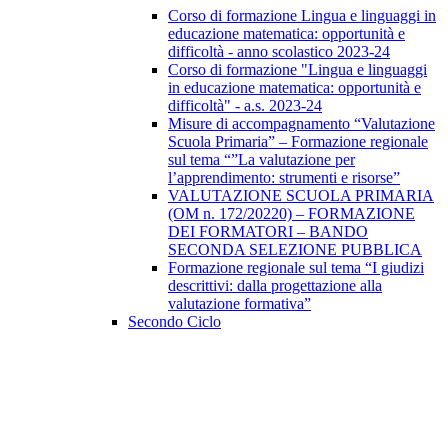
Corso di formazione Lingua e linguaggi in
educazione matematica: opportunità e
difficoltà - anno scolastico 2023-24
Corso di formazione "Lingua e linguaggi
in educazione matematica: opportunità e
difficoltà" - a.s. 2023-24
Misure di accompagnamento “Valutazione
Scuola Primaria” – Formazione regionale
sul tema “”La valutazione per
l’apprendimento: strumenti e risorse”
VALUTAZIONE SCUOLA PRIMARIA
(OM n. 172/20220) – FORMAZIONE
DEI FORMATORI – BANDO
SECONDA SELEZIONE PUBBLICA
Formazione regionale sul tema “I giudizi
descrittivi: dalla progettazione alla
valutazione formativa”
Secondo Ciclo