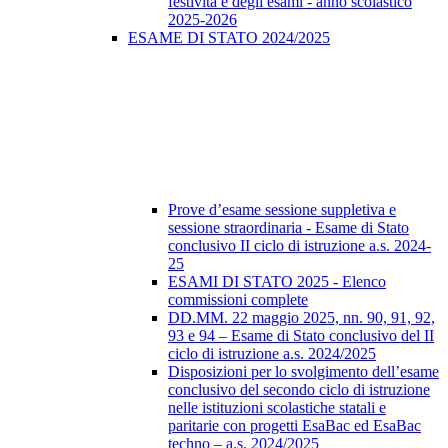
festività e degli esami - anno scolastico
2025-2026
ESAME DI STATO 2024/2025
Prove d’esame sessione suppletiva e
sessione straordinaria - Esame di Stato
conclusivo II ciclo di istruzione a.s. 2024-
25
ESAMI DI STATO 2025 - Elenco
commissioni complete
DD.MM. 22 maggio 2025, nn. 90, 91, 92,
93 e 94 – Esame di Stato conclusivo del II
ciclo di istruzione a.s. 2024/2025
Disposizioni per lo svolgimento dell’esame
conclusivo del secondo ciclo di istruzione
nelle istituzioni scolastiche statali e
paritarie con progetti EsaBac ed EsaBac
techno – a.s. 2024/2025