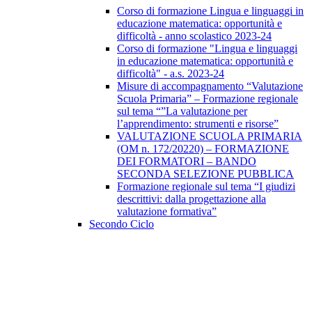
Corso di formazione Lingua e linguaggi in
educazione matematica: opportunità e
difficoltà - anno scolastico 2023-24
Corso di formazione "Lingua e linguaggi
in educazione matematica: opportunità e
difficoltà" - a.s. 2023-24
Misure di accompagnamento “Valutazione
Scuola Primaria” – Formazione regionale
sul tema “”La valutazione per
l’apprendimento: strumenti e risorse”
VALUTAZIONE SCUOLA PRIMARIA
(OM n. 172/20220) – FORMAZIONE
DEI FORMATORI – BANDO
SECONDA SELEZIONE PUBBLICA
Formazione regionale sul tema “I giudizi
descrittivi: dalla progettazione alla
valutazione formativa”
Secondo Ciclo