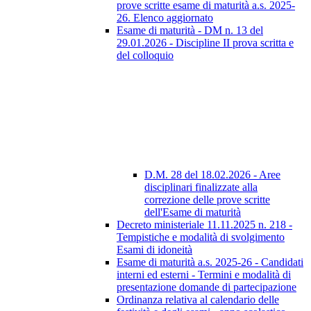
prove scritte esame di maturità a.s. 2025-
26. Elenco aggiornato
Esame di maturità - DM n. 13 del
29.01.2026 - Discipline II prova scritta e
del colloquio
D.M. 28 del 18.02.2026 - Aree
disciplinari finalizzate alla
correzione delle prove scritte
dell'Esame di maturità
Decreto ministeriale 11.11.2025 n. 218 -
Tempistiche e modalità di svolgimento
Esami di idoneità
Esame di maturità a.s. 2025-26 - Candidati
interni ed esterni - Termini e modalità di
presentazione domande di partecipazione
Ordinanza relativa al calendario delle