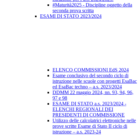
#Maturità2025 - Discipline oggetto della
seconda prova scritta
ESAMI DI STATO 2023/2024
ELENCO COMMISSIONI EdS 2024
Esame conclusivo del secondo ciclo di
istruzione nelle scuole con progetti EsaBac
ed EsaBac techno – a.s. 2023/2024
DDMM 22 maggio 2024, nn. 93, 94, 96,
97 e 98
ESAME DI STATO a.s. 2023/2024 -
ELENCHI REGIONALI DEI
PRESIDENTI DI COMMISSIONE
Utilizzo delle calcolatrici elettroniche nelle
prove scritte Esame di Stato II ciclo di
istruzione – a.s. 2023-24