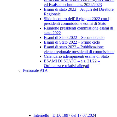
ed EsaBac techno – a.s. 2022/2023
Esami di stato 2022 – Auguri del Direttore
Regionale
Slide incontro dell’ 8 giugno 2022 con i
presidenti commissione esami di Stato
Riunione presidenti commissione esami di
stato 2022
Esami di Stato 2022 – Secondo ciclo
Esami di Stato 2022 – Primo ciclo
Esami di stato 2022 – Pubblicazione
elenco regionale presidenti di commissione
Calendario adempimenti esame di Stato
ESAMI DI STATO – a.s. 21/22 –
Ordinanza e relativi allegati
Personale ATA
Interpello - D.D. 1897 del 17.07.2024