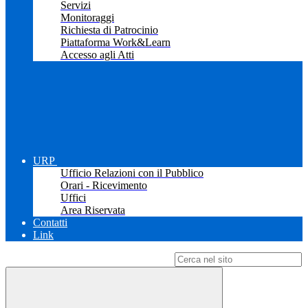
Servizi
Monitoraggi
Richiesta di Patrocinio
Piattaforma Work&Learn
Accesso agli Atti
URP
Ufficio Relazioni con il Pubblico
Orari - Ricevimento
Uffici
Area Riservata
Contatti
Link
Campo di ricerca per le pagine del sito