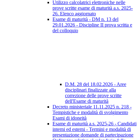
Utilizzo calcolatrici elettroniche nelle
prove scritte esame di maturità a.s. 2025-
26. Elenco aggiornato
Esame di maturità - DM n. 13 del
29.01.2026 - Discipline II prova scritta e
del colloquio
D.M. 28 del 18.02.2026 - Aree
disciplinari finalizzate alla
correzione delle prove scritte
dell'Esame di maturità
Decreto ministeriale 11.11.2025 n. 218 -
Tempistiche e modalità di svolgimento
Esami di idoneità
Esame di maturità a.s. 2025-26 - Candidati
interni ed esterni - Termini e modalità di
presentazione domande di partecipazione