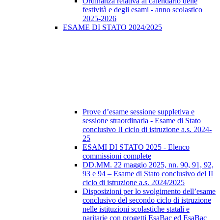
Ordinanza relativa al calendario delle
festività e degli esami - anno scolastico
2025-2026
ESAME DI STATO 2024/2025
Prove d’esame sessione suppletiva e
sessione straordinaria - Esame di Stato
conclusivo II ciclo di istruzione a.s. 2024-
25
ESAMI DI STATO 2025 - Elenco
commissioni complete
DD.MM. 22 maggio 2025, nn. 90, 91, 92,
93 e 94 – Esame di Stato conclusivo del II
ciclo di istruzione a.s. 2024/2025
Disposizioni per lo svolgimento dell’esame
conclusivo del secondo ciclo di istruzione
nelle istituzioni scolastiche statali e
paritarie con progetti EsaBac ed EsaBac