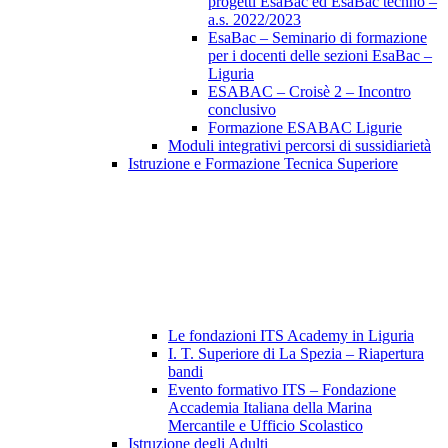
progetti EsaBac ed EsaBac techno –
a.s. 2022/2023
EsaBac – Seminario di formazione
per i docenti delle sezioni EsaBac –
Liguria
ESABAC – Croisè 2 – Incontro
conclusivo
Formazione ESABAC Ligurie
Moduli integrativi percorsi di sussidiarietà
Istruzione e Formazione Tecnica Superiore
Le fondazioni ITS Academy in Liguria
I. T. Superiore di La Spezia – Riapertura
bandi
Evento formativo ITS – Fondazione
Accademia Italiana della Marina
Mercantile e Ufficio Scolastico
Istruzione degli Adulti