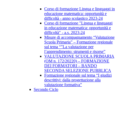
Corso di formazione Lingua e linguaggi in
educazione matematica: opportunità e
difficoltà - anno scolastico 2023-24
Corso di formazione "Lingua e linguaggi
in educazione matematica: opportunità e
difficoltà" - a.s. 2023-24
Misure di accompagnamento “Valutazione
Scuola Primaria” – Formazione regionale
sul tema “”La valutazione per
l’apprendimento: strumenti e risorse”
VALUTAZIONE SCUOLA PRIMARIA
(OM n. 172/20220) – FORMAZIONE
DEI FORMATORI – BANDO
SECONDA SELEZIONE PUBBLICA
Formazione regionale sul tema “I giudizi
descrittivi: dalla progettazione alla
valutazione formativa”
Secondo Ciclo