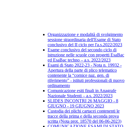
Organizzazione e modalità di svolgimento
sessione straordinaria dell'Esame di Stato
conclusivo del II ciclo per l'a.s.2022/2023
Esame conclusivo del secondo ciclo di
istruzione nelle scuole con progetti EsaBac
ed EsaBac techno – a.s. 2022/2023
Esami di Stato 2022-23 - Nota n. 19932 -
Apertura della parte di plico telematico
contenente la “cornice naz. gen. di
riferimento” - istituti professionali di nuovo
ordinamento
Comunicazione esiti finali in Anagrafe
Nazionale Studenti – a.s. 2022/2023
SLIDES INCONTRI 26 MAGGIO - 8
GIUGNO - 19 GIUGNO 2023
Custodia dei plichi cartacei contenenti le
tracce della prima e della seconda prova
scritta (Nota prot. 18570 del 06-06-2023)
COMUNICAZIONE ESAMI DI STATO