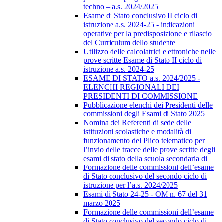
techno – a.s. 2024/2025
Esame di Stato conclusivo II ciclo di
istruzione a.s. 2024-25 - indicazioni
operative per la predisposizione e rilascio
del Curriculum dello studente
Utilizzo delle calcolatrici elettroniche nelle
prove scritte Esame di Stato II ciclo di
istruzione a.s. 2024-25
ESAME DI STATO a.s. 2024/2025 -
ELENCHI REGIONALI DEI
PRESIDENTI DI COMMISSIONE
Pubblicazione elenchi dei Presidenti delle
commissioni degli Esami di Stato 2025
Nomina dei Referenti di sede delle
istituzioni scolastiche e modalità di
funzionamento del Plico telematico per
l’invio delle tracce delle prove scritte degli
esami di stato della scuola secondaria di
Formazione delle commissioni dell’esame
di Stato conclusivo del secondo ciclo di
istruzione per l’a.s. 2024/2025
Esami di Stato 24-25 - OM n. 67 del 31
marzo 2025
Formazione delle commissioni dell’esame
di Stato conclusivo del secondo ciclo di