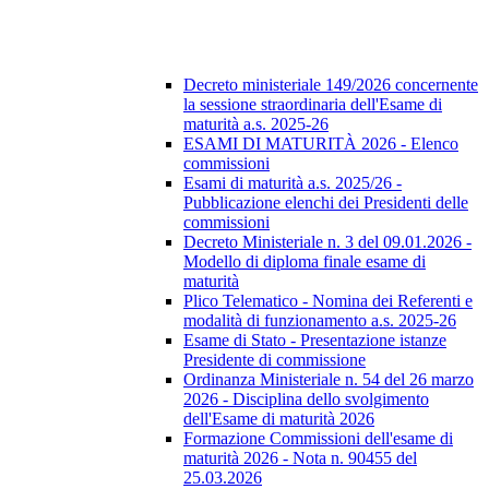
Decreto ministeriale 149/2026 concernente
la sessione straordinaria dell'Esame di
maturità a.s. 2025-26
ESAMI DI MATURITÀ 2026 - Elenco
commissioni
Esami di maturità a.s. 2025/26 -
Pubblicazione elenchi dei Presidenti delle
commissioni
Decreto Ministeriale n. 3 del 09.01.2026 -
Modello di diploma finale esame di
maturità
Plico Telematico - Nomina dei Referenti e
modalità di funzionamento a.s. 2025-26
Esame di Stato - Presentazione istanze
Presidente di commissione
Ordinanza Ministeriale n. 54 del 26 marzo
2026 - Disciplina dello svolgimento
dell'Esame di maturità 2026
Formazione Commissioni dell'esame di
maturità 2026 - Nota n. 90455 del
25.03.2026