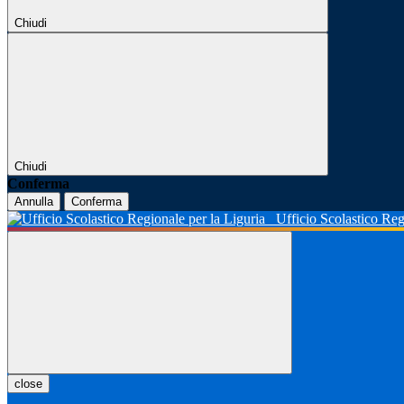
Chiudi
Chiudi
Conferma
Annulla
Conferma
Ufficio Scolastico Reg
close