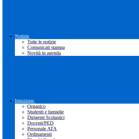
Notizie
Tutte le notizie
Comunicati stampa
Novità in agenda
Istruzione
Organico
Studenti e famiglie
Dirigenti Scolastici
Docenti/PED
Personale ATA
Ordinamenti