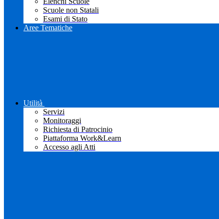
Elenchi Scuole
Scuole non Statali
Esami di Stato
Aree Tematiche
Utilità
Servizi
Monitoraggi
Richiesta di Patrocinio
Piattaforma Work&Learn
Accesso agli Atti